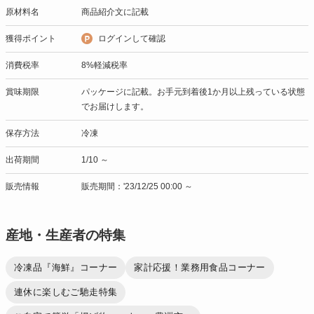
原材料名
商品紹介文に記載
獲得ポイント
ログインして確認
消費税率
8%軽減税率
賞味期限
パッケージに記載。お手元到着後1か月以上残っている状態
でお届けします。
保存方法
冷凍
出荷期間
1/10 ～
販売情報
販売期間：'23/12/25 00:00 ～
産地・生産者の特集
冷凍品『海鮮』コーナー
家計応援！業務用食品コーナー
連休に楽しむご馳走特集