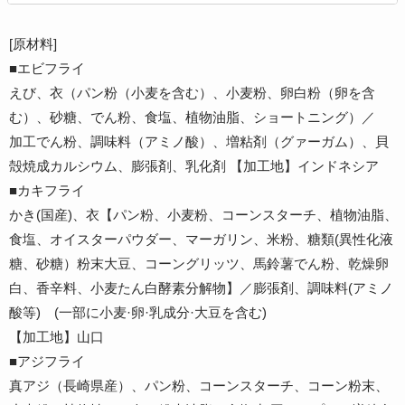
[原材料]
■エビフライ
えび、衣（パン粉（小麦を含む）、小麦粉、卵白粉（卵を含
む）、砂糖、でん粉、食塩、植物油脂、ショートニング）／
加工でん粉、調味料（アミノ酸）、増粘剤（グァーガム）、貝
殻焼成カルシウム、膨張剤、乳化剤 【加工地】インドネシア
■カキフライ
かき(国産)、衣【パン粉、小麦粉、コーンスターチ、植物油脂、
食塩、オイスターパウダー、マーガリン、米粉、糖類(異性化液
糖、砂糖）粉末大豆、コーングリッツ、馬鈴薯でん粉、乾燥卵
白、香辛料、小麦たん白酵素分解物】／膨張剤、調味料(アミノ
酸等) (一部に小麦·卵·乳成分·大豆を含む)
【加工地】山口
■アジフライ
真アジ（長崎県産）、パン粉、コーンスターチ、コーン粉末、