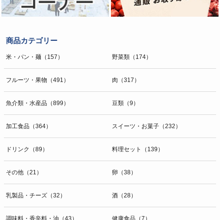
商品カテゴリー
米・パン・麺（157）
野菜類（174）
フルーツ・果物（491）
肉（317）
魚介類・水産品（899）
豆類（9）
加工食品（364）
スイーツ・お菓子（232）
ドリンク（89）
料理セット（139）
その他（21）
卵（38）
乳製品・チーズ（32）
酒（28）
調味料・香辛料・油（43）
健康食品（7）