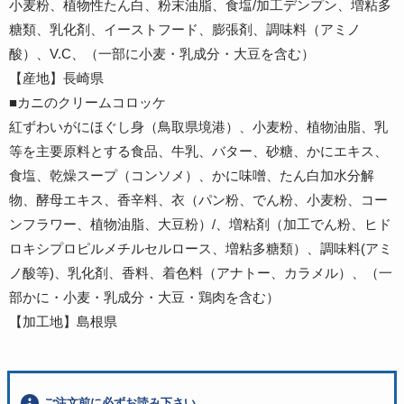
小麦粉、植物性たん白、粉末油脂、食塩/加工デンプン、増粘多
糖類、乳化剤、イーストフード、膨張剤、調味料（アミノ
酸）、V.C、（一部に小麦・乳成分・大豆を含む）
【産地】長崎県
■カニのクリームコロッケ
紅ずわいがにほぐし身（鳥取県境港）、小麦粉、植物油脂、乳
等を主要原料とする食品、牛乳、バター、砂糖、かにエキス、
食塩、乾燥スープ（コンソメ）、かに味噌、たん白加水分解
物、酵母エキス、香辛料、衣（パン粉、でん粉、小麦粉、コー
ンフラワー、植物油脂、大豆粉）/、増粘剤（加工でん粉、ヒド
ロキシプロピルメチルセルロース、増粘多糖類）、調味料(アミ
ノ酸等)、乳化剤、香料、着色料（アナトー、カラメル）、（一
部かに・小麦・乳成分・大豆・鶏肉を含む）
【加工地】島根県
ご注文前に必ずお読み下さい