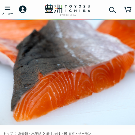
トップ
魚介類・水産品
鮭 しゃけ・鱒 ます・サーモン