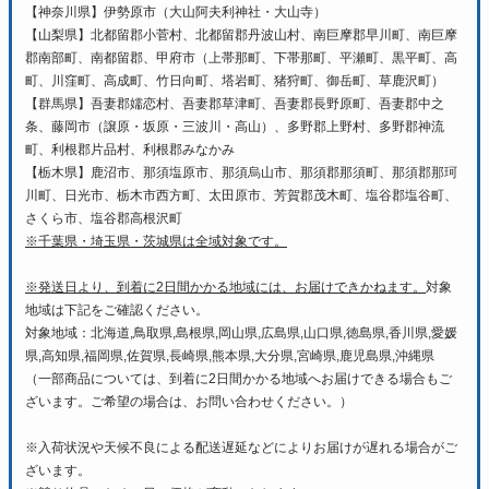
【神奈川県】伊勢原市（大山阿夫利神社・大山寺）
【山梨県】北都留郡小菅村、北都留郡丹波山村、南巨摩郡早川町、南巨摩
郡南部町、南都留郡、甲府市（上帯那町、下帯那町、平瀬町、黒平町、高
町、川窪町、高成町、竹日向町、塔岩町、猪狩町、御岳町、草鹿沢町）
【群馬県】吾妻郡嬬恋村、吾妻郡草津町、吾妻郡長野原町、吾妻郡中之
条、藤岡市（譲原・坂原・三波川・高山）、多野郡上野村、多野郡神流
町、利根郡片品村、利根郡みなかみ
【栃木県】鹿沼市、那須塩原市、那須烏山市、那須郡那須町、那須郡那珂
川町、日光市、栃木市西方町、太田原市、芳賀郡茂木町、塩谷郡塩谷町、
さくら市、塩谷郡高根沢町
※千葉県・埼玉県・茨城県は全域対象です。
※発送日より、到着に2日間かかる地域には、お届けできかねます。
対象
地域は下記をご確認ください。
対象地域：北海道,鳥取県,島根県,岡山県,広島県,山口県,徳島県,香川県,愛媛
県,高知県,福岡県,佐賀県,長崎県,熊本県,大分県,宮崎県,鹿児島県,沖縄県
（一部商品については、到着に2日間かかる地域へお届けできる場合もご
ざいます。ご希望の場合は、お問い合わせください。）
※入荷状況や天候不良による配送遅延などによりお届けが遅れる場合がご
ざいます。