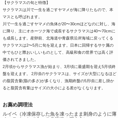
【サクラマスの旬と特徴】
サクラマスは川で一生を過ごすヤマメが海に降りたもので、本
マスとも呼ばれます。
川で一生を過ごすヤマメの魚体が20〜30cmほどなのに対し、海
に降り、主にオホーツク海で成長するサクラマスは40〜70cmに
も成長します。産卵前、北海道や青森県沿岸海域に戻ってくる
サクラマスは2〜5月に旬を迎えます。日本に回帰するサケ属の
中でもひと際おいしいものとして、高級和食の世界では高く評
価されてきました。
2月頃からサクラマス漁が始まり、3月頃に最盛期を迎え5月頃終
盤を迎えます。 2月頃のサクラマスは、サイズが大型になるほど
の脂質含量(脂の多さ)が多くなり、漁期終盤の5月頃に差し掛か
ると脂質含有量はサイズの大小による差がなくなります。
お薦め調理法
ルイベ（冷凍保存した魚を凍ったまま刺身のように薄