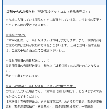
店舗からのお知らせ
（豊洲市場ドットコム（鮮魚販売店））
※市場に入荷している商品をすぐに出荷をしている為、ご注文後の変更・
キャンセルはお受けできません。
※送料について
「通常宅配便」と「当日配送便」は送料が異なります。また、複数商品を
ご注文の際は送料が変動する場合がございます。 正確な送料・請求金額
は、ご注文手続き画面にてご確認下さいませ。
※毎週月曜日の当日配送について
毎週月曜日の当日配送便は、都合上「18時以降」のお届けのみとなりま
す。
予めご了承くださいませ。
※以下の地域は「当日配送サービス」の対象外です。
ご指定いただいた場合でも、「通常便（翌日お届け）」となりますのであ
らかじめご了承ください。
【東京都】青梅市御岳山、あきる野市乙津、あきる野市養沢、西多摩郡檜
原村、西多摩郡瑞穂町（横田基地）、西多摩郡奥多摩町、一部離島