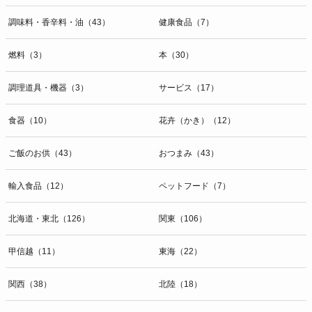
調味料・香辛料・油（43）
健康食品（7）
燃料（3）
本（30）
調理道具・機器（3）
サービス（17）
食器（10）
花卉（かき）（12）
ご飯のお供（43）
おつまみ（43）
輸入食品（12）
ペットフード（7）
北海道・東北（126）
関東（106）
甲信越（11）
東海（22）
関西（38）
北陸（18）