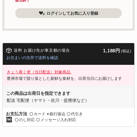
販売終了
ログインしてお気に入り登録
送料 お届け先が東京都の場合
1,188円
(税込)
お住まいの住所で送料を確認
きょう着く便（当日配送）対象商品
豊洲市場で競り落とした新鮮な食材を、出荷当日にお届けします
この商品は出荷日を指定できます
配送 宅配便（ヤマト・佐川・提携便など）
カード
銀行振込
代引き
お支払方法
〇
×
〇
のし対応
メッセージ入れ対応
〇
〇