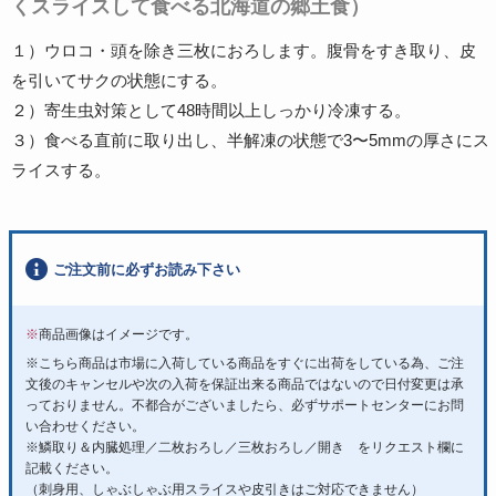
くスライスして食べる北海道の郷土食）
１）ウロコ・頭を除き三枚におろします。腹骨をすき取り、皮
を引いてサクの状態にする。
２）寄生虫対策として48時間以上しっかり冷凍する。
３）食べる直前に取り出し、半解凍の状態で3〜5mmの厚さにス
ライスする。
ご注文前に必ずお読み下さい
※
商品画像はイメージです。
※こちら商品は市場に入荷している商品をすぐに出荷をしている為、ご注
文後のキャンセルや次の入荷を保証出来る商品ではないので日付変更は承
っておりません。不都合がございましたら、必ずサポートセンターにお問
い合わせください。
※鱗取り＆内臓処理／二枚おろし／三枚おろし／開き をリクエスト欄に
記載ください。
（刺身用、しゃぶしゃぶ用スライスや皮引きはご対応できません）