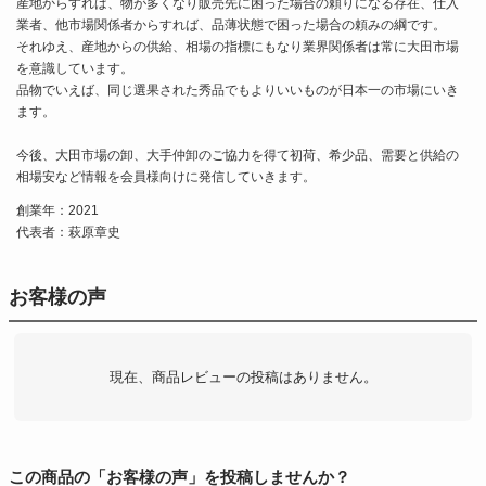
産地からすれば、物が多くなり販売先に困った場合の頼りになる存在、仕入
業者、他市場関係者からすれば、品薄状態で困った場合の頼みの綱です。
それゆえ、産地からの供給、相場の指標にもなり業界関係者は常に大田市場
を意識しています。
品物でいえば、同じ選果された秀品でもよりいいものが日本一の市場にいき
ます。
今後、大田市場の卸、大手仲卸のご協力を得て初荷、希少品、需要と供給の
相場安など情報を会員様向けに発信していきます。
創業年：2021
代表者：萩原章史
お客様の声
現在、商品レビューの投稿はありません。
この商品の「お客様の声」を投稿しませんか？