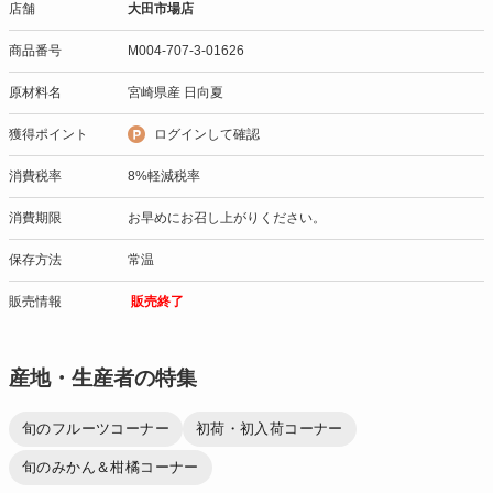
店舗
大田市場店
商品番号
M004-707-3-01626
原材料名
宮崎県産 日向夏
獲得ポイント
ログインして確認
消費税率
8%軽減税率
消費期限
お早めにお召し上がりください。
保存方法
常温
販売情報
販売終了
産地・生産者の特集
旬のフルーツコーナー
初荷・初入荷コーナー
旬のみかん＆柑橘コーナー