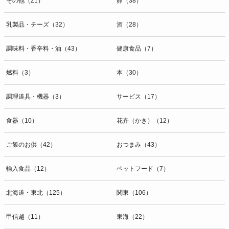
その他（21）
卵（38）
乳製品・チーズ（32）
酒（28）
調味料・香辛料・油（43）
健康食品（7）
燃料（3）
本（30）
調理道具・機器（3）
サービス（17）
食器（10）
花卉（かき）（12）
ご飯のお供（42）
おつまみ（43）
輸入食品（12）
ペットフード（7）
北海道・東北（125）
関東（106）
甲信越（11）
東海（22）