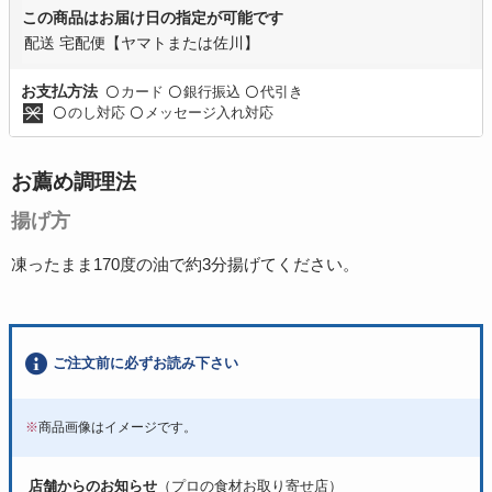
この商品はお届け日の指定が可能です
配送 宅配便【ヤマトまたは佐川】
カード
銀行振込
代引き
お支払方法
〇
〇
〇
のし対応
メッセージ入れ対応
〇
〇
お薦め調理法
揚げ方
凍ったまま170度の油で約3分揚げてください。
ご注文前に必ずお読み下さい
※
商品画像はイメージです。
店舗からのお知らせ
（プロの食材お取り寄せ店）