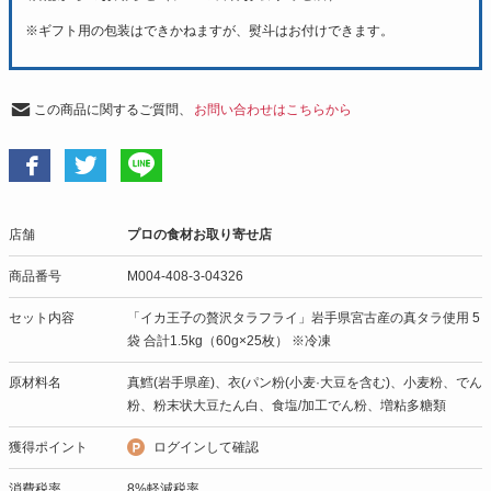
※
ギフト用の包装はできかねますが、熨斗はお付けできます。
この商品に関するご質問、
お問い合わせはこちらから
店舗
プロの食材お取り寄せ店
商品番号
M004-408-3-04326
セット内容
「イカ王子の贅沢タラフライ」岩手県宮古産の真タラ使用 5
袋 合計1.5kg（60g×25枚） ※冷凍
原材料名
真鱈(岩手県産)、衣(パン粉(小麦·大豆を含む)、小麦粉、でん
粉、粉末状大豆たん白、食塩/加工でん粉、増粘多糖類
獲得ポイント
ログインして確認
消費税率
8%軽減税率