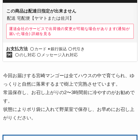
この商品は配達日指定が出来ません
配送 宅配便【ヤマトまたは佐川】
運送会社のサービスで出荷後の変更が可能な場合があります(通知が
届いた場合)
詳細を見る
カード
銀行振込
代引き
お支払方法
〇
×
〇
のし対応
メッセージ入れ対応
〇
〇
今回お届けする宮崎マンゴーは全てハウスの中で育てられ、ゆ
っくりと自然に落果するまで樹上で完熟させています。
常温保存し、お召し上がりの2〜3時間前に冷やすのがお勧めで
す。
状態によりポリ袋に入れて野菜室で保存し、お早めにお召し上
がりください。