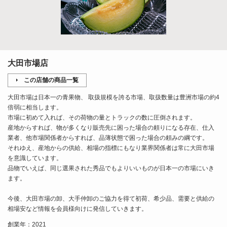
大田市場店
この店舗の商品一覧
大田市場は日本一の青果物、 取扱規模を誇る市場、取扱数量は豊洲市場の約4
倍弱に相当します。
市場に初めて入れば、その荷物の量とトラックの数に圧倒されます。
産地からすれば、物が多くなり販売先に困った場合の頼りになる存在、仕入
業者、他市場関係者からすれば、品薄状態で困った場合の頼みの綱です。
それゆえ、産地からの供給、相場の指標にもなり業界関係者は常に大田市場
を意識しています。
品物でいえば、同じ選果された秀品でもよりいいものが日本一の市場にいき
ます。
今後、大田市場の卸、大手仲卸のご協力を得て初荷、希少品、需要と供給の
相場安など情報を会員様向けに発信していきます。
創業年：2021