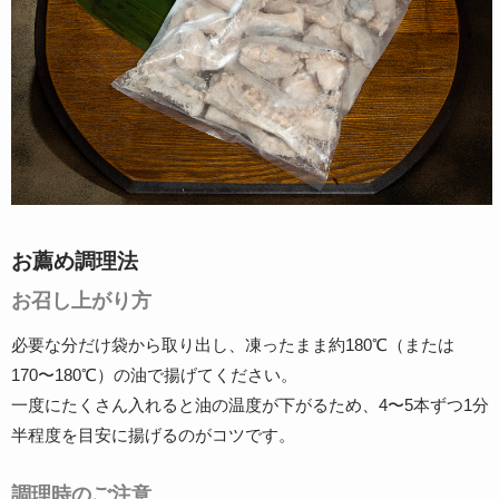
お薦め調理法
お召し上がり方
必要な分だけ袋から取り出し、凍ったまま約180℃（または
170〜180℃）の油で揚げてください。
一度にたくさん入れると油の温度が下がるため、4〜5本ずつ1分
半程度を目安に揚げるのがコツです。
調理時のご注意