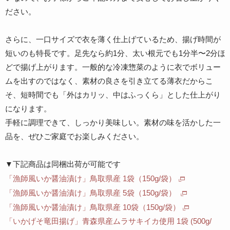
ださい。
さらに、一口サイズで衣を薄く仕上げているため、揚げ時間が
短いのも特長です。足先なら約1分、太い根元でも1分半〜2分ほ
どで揚げ上がります。一般的な冷凍惣菜のように衣でボリュー
ムを出すのではなく、素材の良さを引き立てる薄衣だからこ
そ、短時間でも「外はカリッ、中はふっくら」とした仕上がり
になります。
手軽に調理できて、しっかり美味しい。素材の味を活かした一
品を、ぜひご家庭でお楽しみください。
▼下記商品は同梱出荷が可能です
「漁師風いか醤油漬け」鳥取県産 1袋（150g/袋）
「漁師風いか醤油漬け」鳥取県産 5袋（150g/袋）
「漁師風いか醤油漬け」鳥取県産 10袋（150g/袋）
「いかげそ竜田揚げ」青森県産ムラサキイカ使用 1袋 (500g/