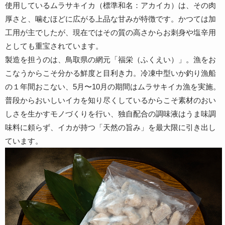
使用しているムラサキイカ（標準和名：アカイカ）は、その肉
厚さと、噛むほどに広がる上品な甘みが特徴です。かつては加
工用が主でしたが、現在ではその質の高さからお刺身や塩辛用
としても重宝されています。
製造を担うのは、鳥取県の網元「福栄（ふくえい）」。漁をお
こなうからこそ分かる鮮度と目利き力。冷凍中型いか釣り漁船
の１年間おこない、5月〜10月の期間はムラサキイカ漁を実施。
普段からおいしいイカを知り尽くしているからこそ素材のおい
しさを生かすモノづくりを行い、独自配合の調味液はうま味調
味料に頼らず、イカが持つ「天然の旨み」を最大限に引き出し
ています。