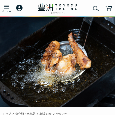
トップ
魚介類・水産品
烏賊 いか
やりいか