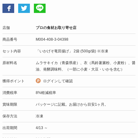
店舗
プロの食材お取り寄せ店
商品番号
M004-408-3-04398
セット内容
「いかげそ竜田揚げ」 2袋 (500g/袋) ※冷凍
原材料名
ムラサキイカ（青森県産）、衣（馬鈴薯澱粉、小麦粉）、醤
油、発酵調味料、（一部に小麦・大豆・いかを含む）
獲得ポイント
ログインして確認
消費税率
8%軽減税率
賞味期限
パッケージに記載。お届けから目安1ヶ月。
保存方法
冷凍
出荷期間
4/13 ～