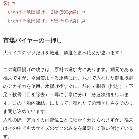
袋)
「いかげそ竜田揚げ」 2袋 (500g/袋)
「いかげそ竜田揚げ」 5袋 (500g/袋)
市場バイヤーの一押し
大サイズのゲソだけを厳選、鮮度と食べ応えが違います！
この竜田揚げの凄さは、原料の選び方にあります。網元である
福栄ですが、今回使用する原料には、八戸で入札した鮮度抜群
のアカイカを使用。水揚げ後すぐに、船内で胴身（開き）・下
足・軟骨（目を除去）・耳に丁寧に分け、急速凍結を行いま
す。この「船内凍結」によって、獲れたての瑞々しさをそのま
ま閉じ込めています。
入札の際、アカイカは部位ごとに細かく分けられますが、福栄
はその中でも大サイズのゲソのみをを厳選して買い付けていま
す。