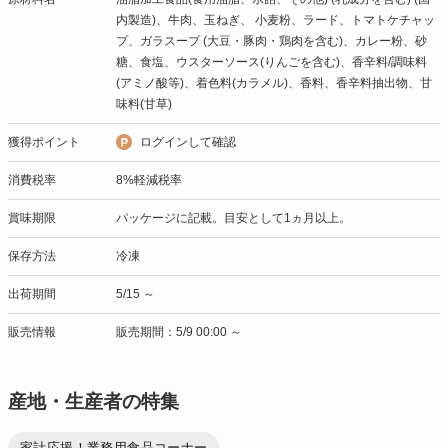
内製造)、牛肉、玉ねぎ、 小麦粉、ラード、トマトケチャッ
プ、ガラスープ (大豆・豚肉・鶏肉を含む)、カレー粉、砂
糖、食塩、ウスターソース(りんごを含む)、香辛料/調味料
(アミノ酸等)、着色料(カラメル)、香料、香辛料抽出物、甘
味料(甘草)
獲得ポイント
ログインして確認
消費税率
8%軽減税率
賞味期限
パッケージに記載。目安として1ヵ月以上。
保存方法
冷凍
出荷期間
5/15 ～
販売情報
販売期間：5/9 00:00 ～
産地・生産者の特集
家計応援！業務用食品コーナー