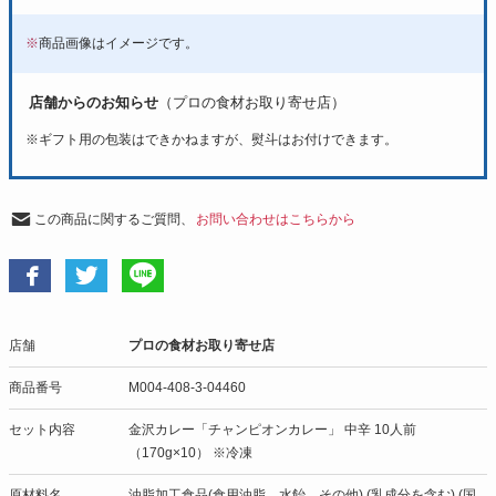
※
商品画像はイメージです。
店舗からのお知らせ
（プロの食材お取り寄せ店）
※
ギフト用の包装はできかねますが、熨斗はお付けできます。
この商品に関するご質問、
お問い合わせはこちらから
店舗
プロの食材お取り寄せ店
商品番号
M004-408-3-04460
セット内容
金沢カレー「チャンピオンカレー」 中辛 10人前
（170g×10） ※冷凍
原材料名
油脂加工食品(食用油脂、水飴、その他) (乳成分を含む) (国