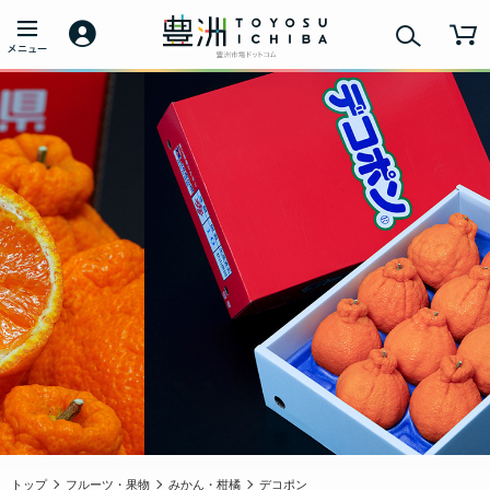
トップ
フルーツ・果物
みかん・柑橘
デコポン