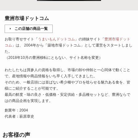
豊洲市場ドットコム
この店舗の商品一覧
お取り寄せサイト「
うまいもんドットコム
」の姉妹サイト「
豊洲市場ドット
コム
」は、 2004年から「築地市場ドットコム」として運営をスタートしまし
た。
（2018年10月の豊洲移転にともない、サイト名称を変更）
わたしたちは買参人の資格を取得し、市場の卸や仲卸と一心同体で動くこと
で、産地情報や商品情報をいち早く入手してきました。
そのため、一般店頭には並ばない希少種やプロを唸らせる魅力ある食を、皆
様にご紹介することが可能です。
最高の鮮度・味の良さ・低価格・安定供給・多品種セットなど、豊洲ならで
はの商品企画を実現します。
創業年：2004
代表者：萩原章史
お客様の声