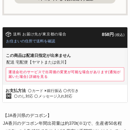
送料 お届け先が東京都の場合
858円
(税込)
お住まいの住所で送料を確認
この商品は配達日指定が出来ません
配送 宅配便【ヤマトまたは佐川】
運送会社のサービスで出荷後の変更が可能な場合があります(通知が
届いた場合)
詳細を見る
カード
銀行振込
代引き
お支払方法
〇
×
〇
のし対応
メッセージ入れ対応
〇
〇
【JA香川県のデコポン】
JA香川のデコポン年間出荷量は約370t(※1)で、生産者50名程