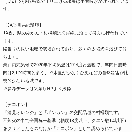
（※2）の少数精鋭で作り上げる果実は手間暇がかけられていま
す。
【JA香川県の環境】
JA香川県のみかん・柑橘類は海岸線に沿って盛んに行われてい
ます。
陽当りの良い地域で栽培されており、多くの太陽光を浴びて育
ちます。
瀬戸内式気候で2020年平均気温は17.4度と温暖で、年間日照時
間は2,174時間と多く、降水量が少なく台風などの自然災害が比
較的少ない地域です。
※参考データは気象庁HPより抜粋
【デコポン】
「清見オレンジ」と「ポンカン」の交配品種の柑橘類です。
不知火の中で全国統一基準（糖度13度以上、クエン酸1.0以下）
をクリアしたものだけが「デコポン」として認められていま