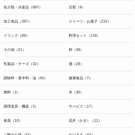
魚介類・水産品（897）
豆類（9）
加工食品（367）
スイーツ・お菓子（232）
ドリンク（89）
料理セット（139）
その他（21）
卵（38）
乳製品・チーズ（32）
酒（28）
調味料・香辛料・油（43）
健康食品（7）
燃料（3）
本（30）
調理道具・機器（3）
サービス（17）
食器（10）
花卉（かき）（12）
ご飯のお供（42）
おつまみ（43）