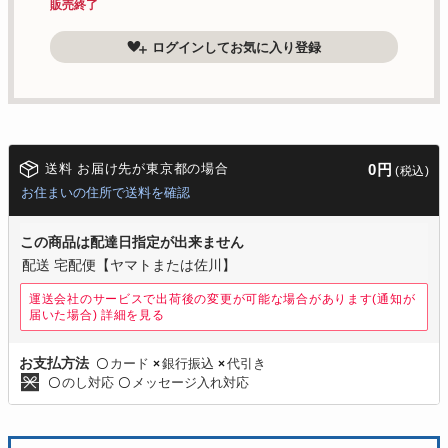
販売終了
ログインしてお気に入り登録
送料 お届け先が東京都の場合
0円
(税込)
お住まいの住所で送料を確認
この商品は配達日指定が出来ません
配送 宅配便【ヤマトまたは佐川】
運送会社のサービスで出荷後の変更が可能な場合があります(通知が
届いた場合)
詳細を見る
カード
銀行振込
代引き
お支払方法
〇
×
×
のし対応
メッセージ入れ対応
〇
〇