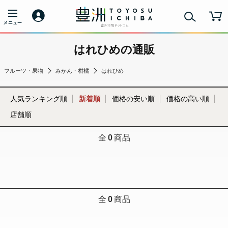
はれひめの通販
フルーツ・果物
みかん・柑橘
はれひめ
人気ランキング順
新着順
価格の安い順
価格の高い順
店舗順
全
0
商品
全
0
商品