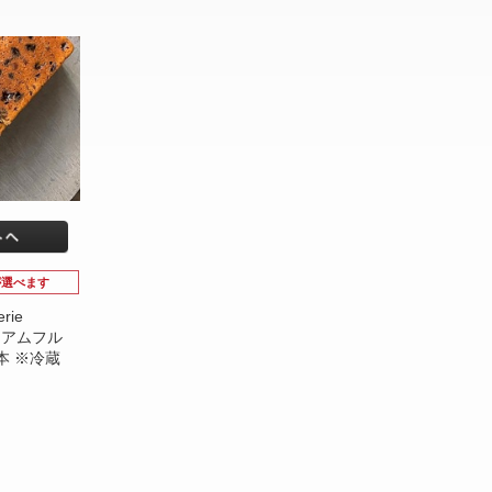
が選べます
rie
レミアムフル
本 ※冷蔵