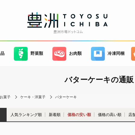
産品
野菜類
お肉類
冷凍同梱
バターケーキの通販
お菓子
ケーキ・洋菓子
バターケーキ
人気ランキング順
新着順
価格の安い順
価格の高い順
店