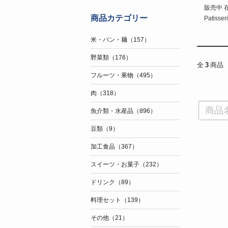
販売中 
商品カテゴリー
Patisse
米・パン・麺（157）
野菜類（176）
全
3
商品
フルーツ・果物（495）
肉（318）
魚介類・水産品（896）
豆類（9）
加工食品（367）
スイーツ・お菓子（232）
ドリンク（89）
料理セット（139）
その他（21）