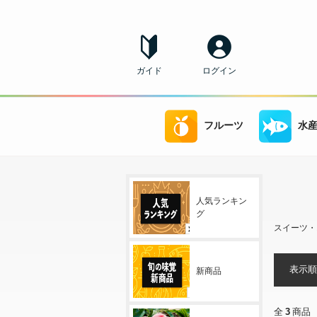
ガイド
ログイン
フルーツ
水
人気ランキン
グ
スイーツ・
表示順
新商品
全
3
商品