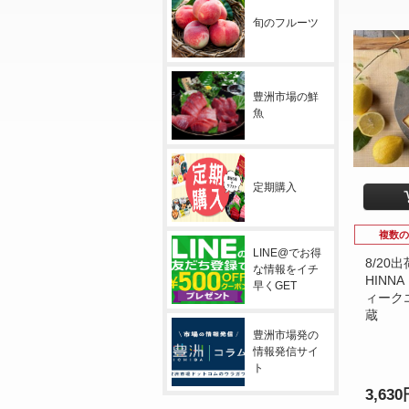
旬のフルーツ
豊洲市場の鮮
魚
定期購入
複数の
LINE@でお得
8/20出荷
な情報をイチ
HINN
早くGET
ィークエ
蔵
豊洲市場発の
情報発信サイ
ト
3,63