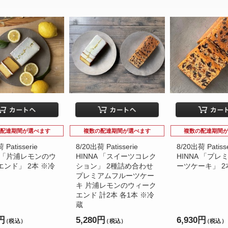
配達期間が選べます
複数の配達期間が選べます
複数の配達期間
 Patisserie
8/20出荷 Patisserie
8/20出荷 Patisse
A 「片浦レモンのウ
HINNA 「スイーツコレク
HINNA 「プ
ンド」 2本 ※冷
ション」 2種詰め合わせ
ーツケーキ」 2
プレミアムフルーツケー
キ 片浦レモンのウィーク
エンド 計2本 各1本 ※冷
蔵
0円
5,280円
6,930円
（税込）
（税込）
（税込）