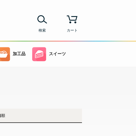
検索
カート
加工品
スイーツ
舗順