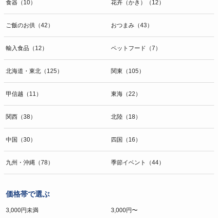
食器（10）
花卉（かき）（12）
ご飯のお供（42）
おつまみ（43）
輸入食品（12）
ペットフード（7）
北海道・東北（125）
関東（105）
甲信越（11）
東海（22）
関西（38）
北陸（18）
中国（30）
四国（16）
九州・沖縄（78）
季節イベント（44）
価格帯で選ぶ
3,000円未満
3,000円〜