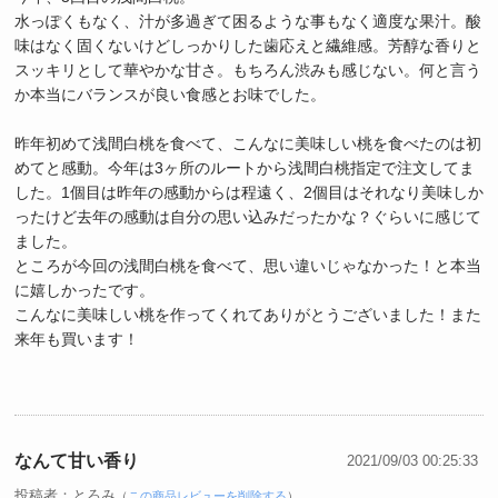
水っぽくもなく、汁が多過ぎて困るような事もなく適度な果汁。酸
味はなく固くないけどしっかりした歯応えと繊維感。芳醇な香りと
スッキリとして華やかな甘さ。もちろん渋みも感じない。何と言う
か本当にバランスが良い食感とお味でした。
昨年初めて浅間白桃を食べて、こんなに美味しい桃を食べたのは初
めてと感動。今年は3ヶ所のルートから浅間白桃指定で注文してま
した。1個目は昨年の感動からは程遠く、2個目はそれなり美味しか
ったけど去年の感動は自分の思い込みだったかな？ぐらいに感じて
ました。
ところが今回の浅間白桃を食べて、思い違いじゃなかった！と本当
に嬉しかったです。
こんなに美味しい桃を作ってくれてありがとうございました！また
来年も買います！
なんて甘い香り
2021/09/03 00:25:33
投稿者：とろみ
（
この商品レビューを削除する
）