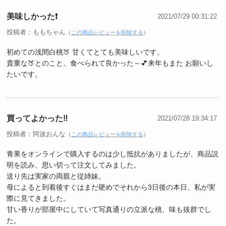
美味しかった❗
2021/07/29 00:31:22
投稿者：ももちゃん
（
この商品レビューを削除する
）
初めての浅間白桃🍑 甘くてとても美味しいです。
貴重な🍑とのこと。食べられて良かった～💕来年もまた お願いし
たいです。
買ってよかった‼︎
2021/07/28 19:34:17
投稿者：阿波おんな
（
この商品レビューを削除する
）
青果をオンラインで購入するのは少し抵抗がありましたが、商品説
明を読み、思い切って注文してみました。
送り先は実家の両親と従姉妹。
母によると到着後すぐはまだ硬めでそれから3日後の本日、私が実
際に見てきました。
甘い香りが部屋中にしていて写真通りの立派な桃、味も抜群でし
た。