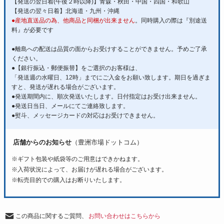
【発送の翌日着(午後２時以降)】青森・秋田・中国・四国・和歌山
【発送の翌々日着】北海道・九州・沖縄
●産地直送品の為、他商品と同梱が出来ません
。同時購入の際は『別途送
料』が必要です
●離島への配送は品質の面からお受けすることができません。予めご了承
ください。
●【銀行振込・郵便振替】をご選択のお客様は、
「発送週の水曜日、12時」までにご入金をお願い致します。期日を過ぎま
すと、発送が遅れる場合がございます。
●発送期間内に、順次発送いたします。日付指定はお受け出来ません。
●発送日当日、メールにてご連絡致します。
●熨斗、メッセージカードの対応はお受けできません。
店舗からのお知らせ
（豊洲市場ドットコム）
※ギフト包装や紙袋等のご用意はできかねます。
※入荷状況によって、お届けが遅れる場合がございます。
※転売目的での購入はお断りいたします。
この商品に関するご質問、
お問い合わせはこちらから