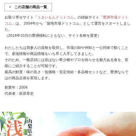
この店舗の商品一覧
お取り寄せサイト「
うまいもんドットコム
」の姉妹サイト「
豊洲市場ドット
コム
」は、 2004年から「築地市場ドットコム」として運営をスタートしまし
た。
（2018年10月の豊洲移転にともない、サイト名称を変更）
わたしたちは買参人の資格を取得し、市場の卸や仲卸と一心同体で動くこと
で、産地情報や商品情報をいち早く入手してきました。
そのため、一般店頭には並ばない希少種やプロを唸らせる魅力ある食を、皆
様にご紹介することが可能です。
最高の鮮度・味の良さ・低価格・安定供給・多品種セットなど、豊洲ならで
はの商品企画を実現します。
創業年：2004
代表者：萩原章史