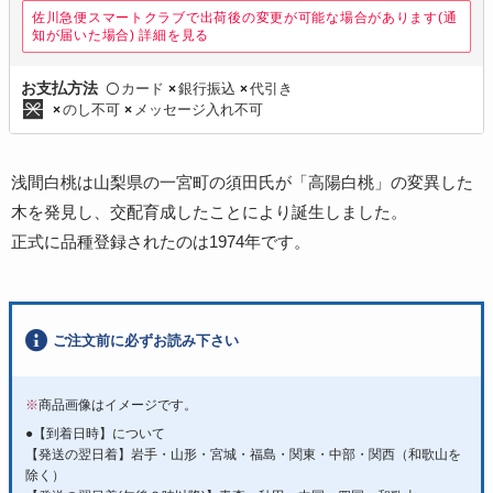
佐川急便スマートクラブで出荷後の変更が可能な場合があります(通
知が届いた場合)
詳細を見る
カード
銀行振込
代引き
お支払方法
〇
×
×
のし不可
メッセージ入れ不可
×
×
浅間白桃は山梨県の一宮町の須田氏が「高陽白桃」の変異した
木を発見し、交配育成したことにより誕生しました。
正式に品種登録されたのは1974年です。
ご注文前に必ずお読み下さい
※
商品画像はイメージです。
●【到着日時】について
【発送の翌日着】岩手・山形・宮城・福島・関東・中部・関西（和歌山を
除く）