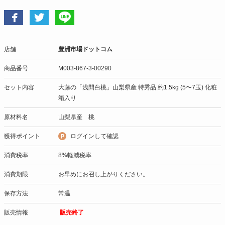
店舗
豊洲市場ドットコム
商品番号
M003-867-3-00290
セット内容
大藤の「浅間白桃」山梨県産 特秀品 約1.5kg (5〜7玉) 化粧
箱入り
原材料名
山梨県産 桃
獲得ポイント
ログインして確認
消費税率
8%軽減税率
消費期限
お早めにお召し上がりください。
保存方法
常温
販売情報
販売終了