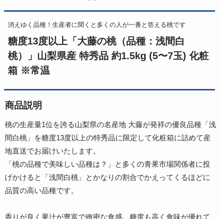
消えゆく品種！生産者に聞くと多くの人が一番と答える桃です
糖度13度以上「大藤の桃（品種：浅間白
桃）」山梨県産 特秀品 約1.5kg (5〜7玉) 化粧
箱 ※常温
商品説明
桃の生産量1位を誇る山梨県の名産地 大藤が発祥の優良品種「浅
間白桃」を糖度13度以上の特秀品に限定して化粧箱に詰めて産
地直送でお届けいたします。
「桃の品種で美味しい品種は？」と多くの青果市場関係者に投
げかけると「浅間白桃」とかなりの割合でかえってくるほどに
品質の高い品種です。
香りが良く果汁が豊富で緻密な食感。糖度も高く食味が優れて