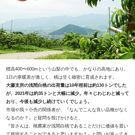
標高400〜600mという山梨の中でも、かなりの高地にあり、
1日の寒暖差が激しく、桃は甘く緻密に育成されます。
大藤支所の浅間白桃の出荷量は10年程前は約130トンでした
が、2021年は約35トンと大幅に減少。年々じわじわと減って
おり、今後も減少し続けていくでしょう。
市場や我々小売の関係者が、『なんでこんな良い品種がなく
なるのか？』と疑問を投げかけると、
『皆さんは、桃農家が浅間白桃であることだけに価値を置い
て栽培することができると思いますか？』と問いが返ってき