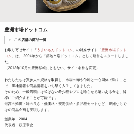
豊洲市場ドットコム
この店舗の商品一覧
お取り寄せサイト「
うまいもんドットコム
」の姉妹サイト「
豊洲市場ドット
コム
」は、 2004年から「築地市場ドットコム」として運営をスタートしまし
た。
（2018年10月の豊洲移転にともない、サイト名称を変更）
わたしたちは買参人の資格を取得し、市場の卸や仲卸と一心同体で動くこと
で、産地情報や商品情報をいち早く入手してきました。
そのため、一般店頭には並ばない希少種やプロを唸らせる魅力ある食を、皆
様にご紹介することが可能です。
最高の鮮度・味の良さ・低価格・安定供給・多品種セットなど、豊洲ならで
はの商品企画を実現します。
創業年：2004
代表者：萩原章史