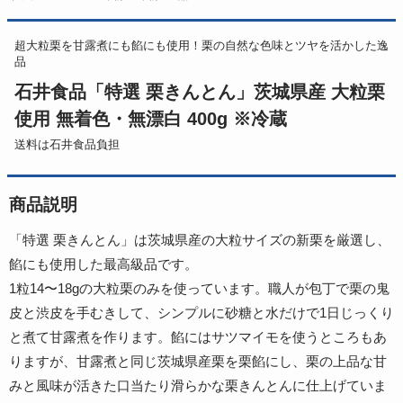
超大粒栗を甘露煮にも餡にも使用！栗の自然な色味とツヤを活かした逸
品
石井食品「特選 栗きんとん」茨城県産 大粒栗
使用 無着色・無漂白 400g ※冷蔵
送料は石井食品負担
商品説明
「特選 栗きんとん」は茨城県産の大粒サイズの新栗を厳選し、
餡にも使用した最高級品です。
1粒14〜18gの大粒栗のみを使っています。職人が包丁で栗の鬼
皮と渋皮を手むきして、シンプルに砂糖と水だけで1日じっくり
と煮て甘露煮を作ります。餡にはサツマイモを使うところもあ
りますが、甘露煮と同じ茨城県産栗を栗餡にし、栗の上品な甘
みと風味が活きた口当たり滑らかな栗きんとんに仕上げていま