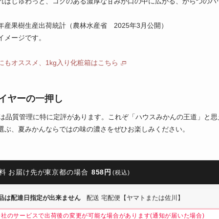
ればじゅわっと、コクのある濃厚な甘みが口の中に広がる、からつのハ
年産果樹生産出荷統計（農林水産省 2025年3月公開）
イメージです。
にもオススメ、1kg入り化粧箱はこちら
イヤーの一押し
つは品質管理に特に定評があります。これぞ「ハウスみかんの王道」と思
選ぶ、夏みかんならではの味の濃さをぜひお楽しみください。
料 お届け先が東京都の場合
858円
(税込)
品は配達日指定が出来ません
配送 宅配便【ヤマトまたは佐川】
会社のサービスで出荷後の変更が可能な場合があります(通知が届いた場合)