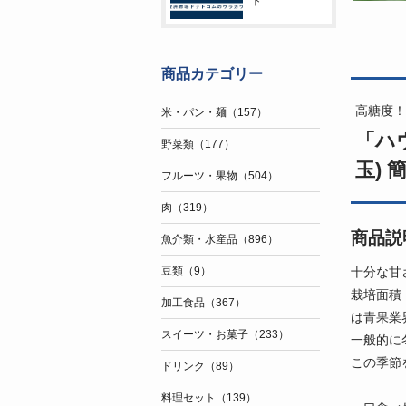
ト
商品カテゴリー
高糖度！
米・パン・麺（157）
「ハウ
野菜類（177）
玉) 
フルーツ・果物（504）
肉（319）
商品説
魚介類・水産品（896）
十分な甘
豆類（9）
栽培面積
加工食品（367）
は青果業
スイーツ・お菓子（233）
一般的に
この季節
ドリンク（89）
料理セット（139）