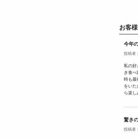
お客様
今年
投稿者
私の好
き食べ
時も最
をいた
ら楽し
驚き
投稿者