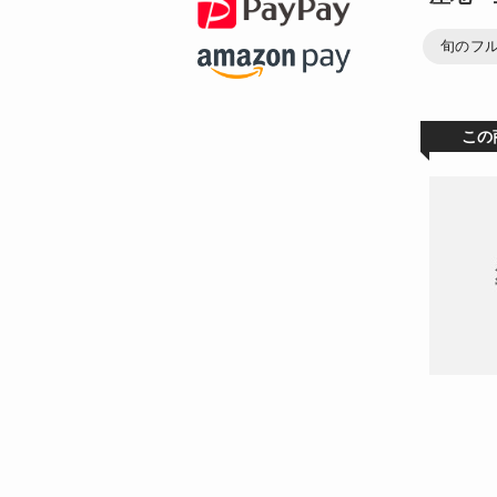
旬のフ
この