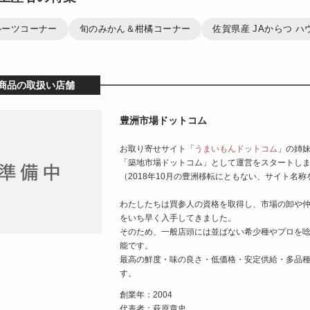
ルーツコーナー
旬のみかん＆柑橘コーナー
佐賀県産 JAからつ 
商品の取扱い店舗
豊洲市場ドットコム
お取り寄せサイト「
うまいもんドットコム
」の姉
「築地市場ドットコム」として運営をスタートし
（2018年10月の豊洲移転にともない、サイト名称
わたしたちは買参人の資格を取得し、市場の卸や
をいち早く入手してきました。
そのため、一般店頭には並ばない希少種やプロを
能です。
最高の鮮度・味の良さ・低価格・安定供給・多品
す。
創業年：2004
代表者：萩原章史