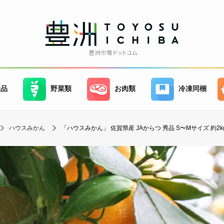
産品
野菜類
お肉類
冷凍同梱
ハウスみかん
「ハウスみかん」 佐賀県産 JAからつ 秀品 S〜Mサイズ 約2kg 