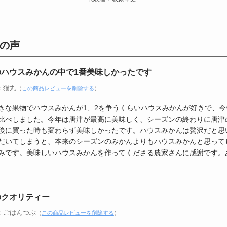
の声
のハウスみかんの中で1番美味しかったです
：猫丸
（
この商品レビューを削除する
）
きな果物でハウスみかんが1、2を争うくらいハウスみかんが好きで、
比べしました。今年は唐津が最高に美味しく、シーズンの終わりに唐津
後に買った時も変わらず美味しかったです。ハウスみかんは贅沢だと思
だいてしまうと、本来のシーズンのみかんよりもハウスみかんと思って
みです。美味しいハウスみかんを作ってくださる農家さんに感謝です。
のクオリティー
：ごはんつぶ
（
この商品レビューを削除する
）