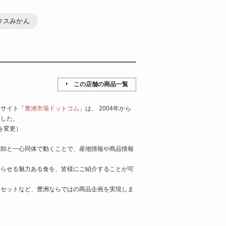
ハウスみかん
この店舗の商品一覧
妹サイト「
豊洲市場ドットコム
」は、 2004年から
ました。
を変更）
仲卸と一心同体で動くことで、産地情報や商品情報
唸らせる魅力ある食を、皆様にご紹介することが可
種セットなど、豊洲ならではの商品企画を実現しま