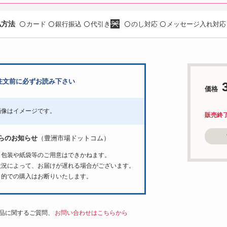
払方法
カード
銀行振込
代引き
のし対応
メッセージ入れ対応
〇
〇
〇
〇
〇
注文前に必ずお読み下さい
価格
画像はイメージです。
販売終
らのお知らせ
（豊洲市場ドットコム）
ト包装や紙袋等のご用意はできかねます。
状況によって、お届けが遅れる場合がございます。
目的での購入はお断りいたします。
品に関するご質問、
お問い合わせはこちらから