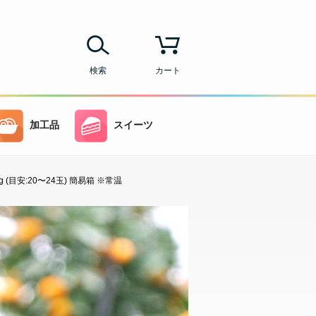
検索
カート
加工品
スイーツ
(目安:20〜24玉) 簡易箱 ※常温