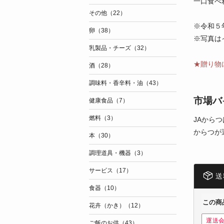
一口食べ
その他（22）
※令和５
卵（38）
※写真は
乳製品・チーズ（32）
★贈り物
酒（28）
調味料・香辛料・油（43）
市場バ
健康食品（7）
燃料（3）
JAから
からつが
本（30）
調理道具・機器（3）
サービス（17）
送
食器（10）
この商
花卉（かき）（12）
運送
ご飯のお供（43）