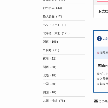
おつまみ（43）
お支
輸入食品（12）
ペットフード（7）
北海道・東北（125）
ご
関東（106）
甲信越（11）
※
商品
東海（22）
店舗か
関西（38）
※ギフ
北陸（18）
※入荷
※転売
中国（30）
四国（16）
九州・沖縄（78）
この商