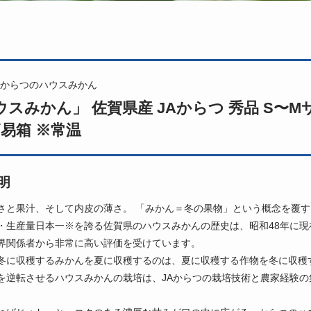
からつのハウスみかん
スみかん」 佐賀県産 JAからつ 秀品 S〜Mサイズ
簡易箱 ※常温
明
さと果汁、そして内皮の薄さ。 「みかん＝冬の果物」という概念を覆す
・生産量日本一※を誇る佐賀県のハウスみかんの歴史は、昭和48年に現
界関係者から非常に高い評価を受けています。
冬に収穫するみかんを夏に収穫するのは、夏に収穫する作物を冬に収穫
を逆転させるハウスみかんの栽培は、JAからつの栽培技術と農家経験の