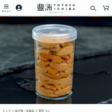
トップ
魚介類・水産品
雲丹 うに