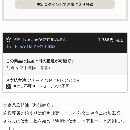
ログインしてお気に入り登録
送料 お届け先が東京都の場合
1,386円
(税込)
お住まいの住所で送料を確認
この商品はお届け日の指定が可能です
配送 ヤマト運輸（青森）
カード
銀行振込
代引き
お支払方法
〇
〇
〇
のし不可
メッセージ入れ不可
×
×
青森県風間浦「駒嶺商店」
駒嶺商店の始まりは鮮魚販売。そこからタコやウニの加工業、
さらには仕出し屋を始め「駒嶺の仕出しは下北一」と評判にな
ります。