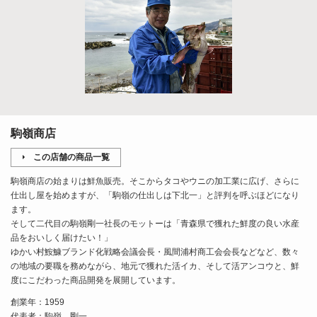
駒嶺商店
この店舗の商品一覧
駒嶺商店の始まりは鮮魚販売。そこからタコやウニの加工業に広げ、さらに
仕出し屋を始めますが、「駒嶺の仕出しは下北一」と評判を呼ぶほどになり
ます。
そして二代目の駒嶺剛一社長のモットーは「青森県で獲れた鮮度の良い水産
品をおいしく届けたい！」
ゆかい村鮟鱇ブランド化戦略会議会長・風間浦村商工会会長などなど、数々
の地域の要職を務めながら、地元で獲れた活イカ、そして活アンコウと、鮮
度にこだわった商品開発を展開しています。
創業年：1959
代表者：駒嶺 剛一