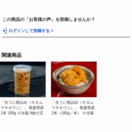
この商品の「お客様の声」を投稿しませんか？
ログインして投稿する >
関連商品
「生うに瓶詰め（キタム
「生うに瓶詰め（キタム
ラサキウニ）」 青森県産
ラサキウニ）」 青森県産
1本 180g ※冷蔵 #食の宝
2本（180g／本） ※冷蔵
庫あおもり
#食の宝庫あおもり