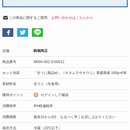
この商品に関するご質問、
お問い合わせはこちらから
店舗
駒嶺商店
商品番号
M004-402-3-00012
セット内容
「生うに瓶詰め」（キタムラサキウニ）青森県産 180g×6本
原材料名
生ウニ（生食用）
獲得ポイント
ログインして確認
消費税率
8%軽減税率
消費期限
製造日から4日 なるべく早くお召し上がりください
保存方法
冷蔵（10℃以下）