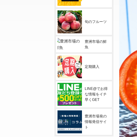
旬のフルーツ
豊洲市場の鮮
魚
定期購入
LINE@でお得
な情報をイチ
早くGET
豊洲市場発の
情報発信サイ
ト