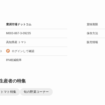
豊洲市場ドットコム
賞味期限
M003-867-3-09235
保存方法
高知県産 トマト
販売情報
ト
ログインして確認
8%軽減税率
生産者の特集
ツトマト特集
旬の野菜コーナー