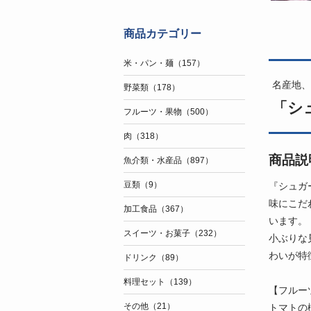
商品カテゴリー
米・パン・麺（157）
名産地、
野菜類（178）
「シュ
フルーツ・果物（500）
肉（318）
商品説
魚介類・水産品（897）
豆類（9）
『シュガ
味にこだ
加工食品（367）
います。
スイーツ・お菓子（232）
小ぶりな
わいが特
ドリンク（89）
料理セット（139）
【フルー
その他（21）
トマトの