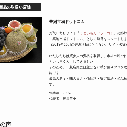
商品の取扱い店舗
豊洲市場ドットコム
お取り寄せサイト「
うまいもんドットコム
」の姉
「築地市場ドットコム」として運営をスタートし
（2018年10月の豊洲移転にともない、サイト名称
わたしたちは買参人の資格を取得し、市場の卸や
をいち早く入手してきました。
そのため、一般店頭には並ばない希少種やプロを
能です。
最高の鮮度・味の良さ・低価格・安定供給・多品
す。
創業年：2004
代表者：萩原章史
の声