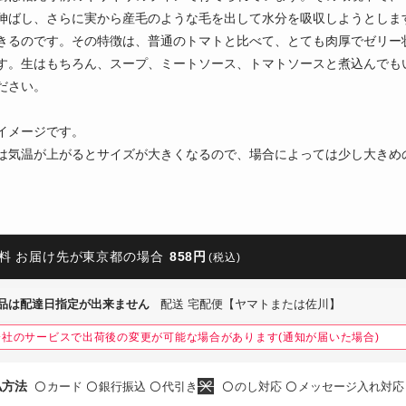
伸ばし、さらに実から産毛のような毛を出して水分を吸収しようとしま
きるのです。その特徴は、普通のトマトと比べて、とても肉厚でゼリー
す。生はもちろん、スープ、ミートソース、トマトソースと煮込んでも
ださい。
イメージです。
は気温が上がるとサイズが大きくなるので、場合によっては少し大きめ
料 お届け先が東京都の場合
858円
(税込)
品は配達日指定が出来ません
配送 宅配便【ヤマトまたは佐川】
会社のサービスで出荷後の変更が可能な場合があります(通知が届いた場合)
払方法
カード
銀行振込
代引き
のし対応
メッセージ入れ対応
〇
〇
〇
〇
〇