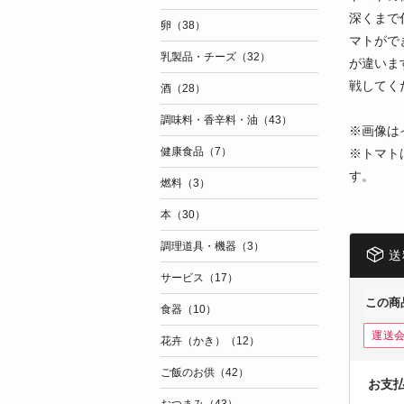
深くまで
卵（38）
マトがで
乳製品・チーズ（32）
が違いま
戦してく
酒（28）
調味料・香辛料・油（43）
※画像は
健康食品（7）
※トマト
す。
燃料（3）
本（30）
調理道具・機器（3）
送
サービス（17）
この商
食器（10）
運送
花卉（かき）（12）
ご飯のお供（42）
お支