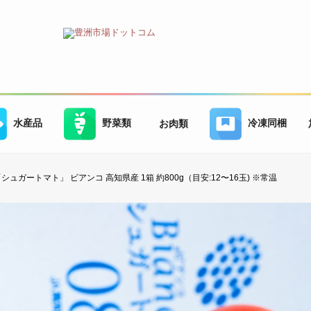
水産品
野菜類
冷凍同梱
お肉類
シュガートマト」 ビアンコ 高知県産 1箱 約800g（目安:12〜16玉) ※常温