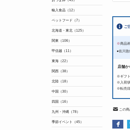
おつまみ（43）
輸入食品（12）
ペットフード（7）
ご
北海道・東北（125）
関東（106）
※
商品
甲信越（11）
●佐川
東海（22）
店舗か
関西（38）
※ギフ
北陸（18）
※入荷
※転売
中国（30）
四国（16）
この商
九州・沖縄（78）
季節イベント（45）