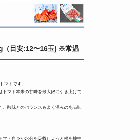
（目安:12〜16玉) ※常温
ツトマトです。
はトマト本来の甘味を最大限に引き上げて
た、酸味とのバランスもよく深みのある味
トマト自身が水分を吸収しようと根を地中