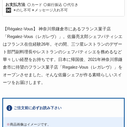
カード
銀行振込
代引き
お支払方法
〇
〇
〇
のし不可
メッセージ入れ不可
×
×
【Régalez-Vous】 神奈川県鎌倉市にあるフランス菓子店
「Regalez-Vous（レガレヴ）」。佐藤亮太郎シェフパティシエ
はフランス在住経験26年。その間、三ツ星レストランのデザー
ト部門副料理長やレストランのシェフパティシエを務めるなど
華々しい経歴をお持ちです。日本に帰国後、2021年神奈川県鎌
倉市に待望のフランス菓子店「Regalez-Vous（レガレヴ）」を
オープンさせました。そんな佐藤シェフが作る素晴らしいスイ
ーツをお届けします。
ご注文前に必ずお読み下さい
※
商品画像はイメージです。