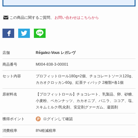
この商品に関するご質問、
お問い合わせはこちらから
店舗
Régalez-Vous レガレヴ
商品番号
M004-838-3-00001
セット内容
プロフィットロール180g×2個、チョコレートソース120g、
カカオクロッカン60g、紅茶ティパック 2種類×各1個
原材料名
【プロフィットロール】チョコレート、乳製品、卵、砂糖、
小麦粉、ペカンナッツ、カカオニブ、バニラ、ココア、塩、
スキムミルク/乳化剤、安定剤グァーガム、凝固剤
獲得ポイント
ログインして確認
消費税率
8%軽減税率