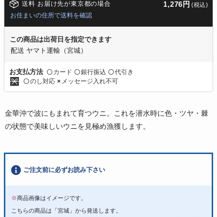
送料 お届け先が東京都の場合
1,276円
(税込)
お住まいの住所で送料を確認
この商品は出荷日を指定できます
配送 ヤマト運輸（宮城）
カード
銀行振込
代引き
お支払方法
〇
〇
〇
のし対応
メッセージ入れ不可
〇
×
金華沖で波にもまれて育つウニ。これを潜水時に色・ツヤ・棘
の状態で美味しいウニを見極め漁獲します。
ご注文前に必ずお読み下さい
※
商品画像はイメージです。
こちらの商品は「宮城」から発送します。