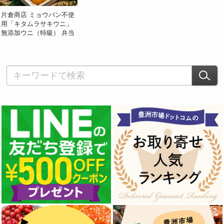
片倉商店 ミョウバン不使
用「キタムラサキウニ」
無添加ウニ（特級） 弁当
箱/並び中箱 約150g 宮城
県産 ※冷蔵