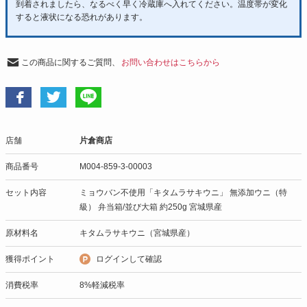
到着されましたら、なるべく早く冷蔵庫へ入れてください。温度帯が変化
すると液状になる恐れがあります。
この商品に関するご質問、
お問い合わせはこちらから
店舗
片倉商店
商品番号
M004-859-3-00003
セット内容
ミョウバン不使用「キタムラサキウニ」 無添加ウニ（特
級） 弁当箱/並び大箱 約250g 宮城県産
原材料名
キタムラサキウニ（宮城県産）
獲得ポイント
ログインして確認
消費税率
8%軽減税率