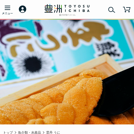
トップ
魚介類・水産品
雲丹 うに