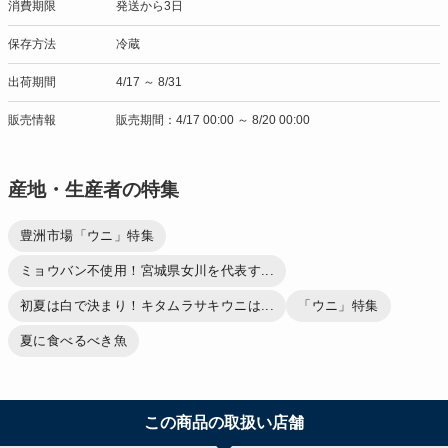
消費期限
発送から3日
保存方法
冷蔵
出荷期間
4/17 ～ 8/31
販売情報
販売期間：4/17 00:00 ～ 8/20 00:00
産地・生産者の特集
豊洲市場「ウニ」特集
ミョウバン不使用！宮城県女川を代表す...
初夏は白で決まり！キタムラサキウニは...
「ウニ」特集
夏に食べるべき魚
この商品の取扱い店舗