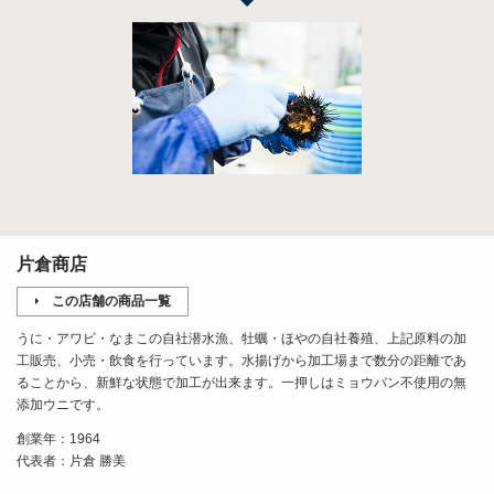
片倉商店
この店舗の商品一覧
うに・アワビ・なまこの自社潜水漁、牡蠣・ほやの自社養殖、上記原料の加
工販売、小売・飲食を行っています。水揚げから加工場まで数分の距離であ
ることから、新鮮な状態で加工が出来ます。一押しはミョウバン不使用の無
添加ウニです。
創業年：1964
代表者：片倉 勝美