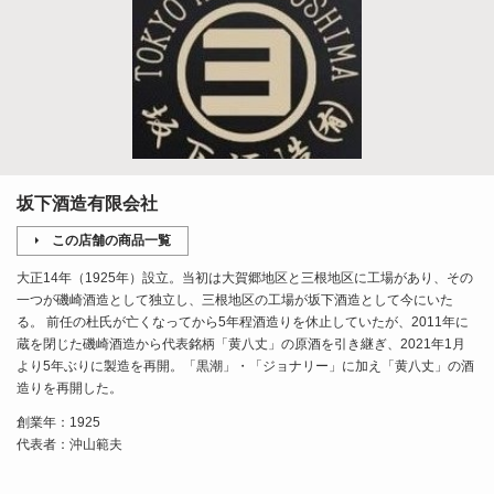
坂下酒造有限会社
この店舗の商品一覧
大正14年（1925年）設立。当初は大賀郷地区と三根地区に工場があり、その
一つが磯崎酒造として独立し、三根地区の工場が坂下酒造として今にいた
る。 前任の杜氏が亡くなってから5年程酒造りを休止していたが、2011年に
蔵を閉じた磯崎酒造から代表銘柄「黄八丈」の原酒を引き継ぎ、2021年1月
より5年ぶりに製造を再開。「黒潮」・「ジョナリー」に加え「黄八丈」の酒
造りを再開した。
創業年：1925
代表者：沖山範夫