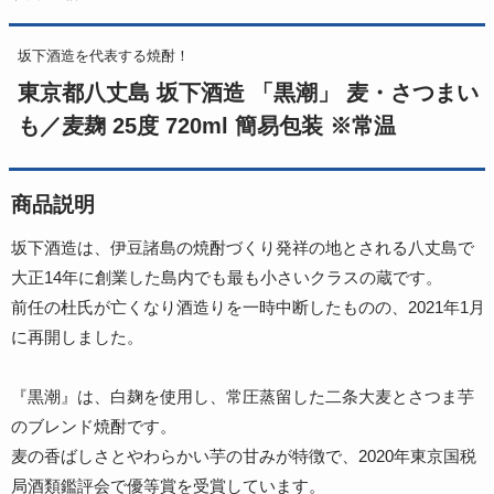
坂下酒造を代表する焼酎！
東京都八丈島 坂下酒造 「黒潮」 麦・さつまい
も／麦麹 25度 720ml 簡易包装 ※常温
商品説明
坂下酒造は、伊豆諸島の焼酎づくり発祥の地とされる八丈島で
大正14年に創業した島内でも最も小さいクラスの蔵です。
前任の杜氏が亡くなり酒造りを一時中断したものの、2021年1月
に再開しました。
『黒潮』は、白麹を使用し、常圧蒸留した二条大麦とさつま芋
のブレンド焼酎です。
麦の香ばしさとやわらかい芋の甘みが特徴で、2020年東京国税
局酒類鑑評会で優等賞を受賞しています。