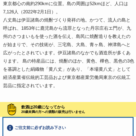
東京都心の南約290kmに位置。島の周囲は52kmほど、人口は
7,126人（2022年2月1日）。
八丈島は伊豆諸島の焼酎づくり発祥の地。かつて、流人の島と
呼ばれ、1853年に鹿児島から流罪となった丹宗庄右エ門が、九
州のさつまいもを使った酒を伝え、島民に焼酎造りを教えたの
が始まりで、その技術が、三宅島、大島、青ヶ島、神津島へと
広がったとされています。伊豆諸島のなかでも酒造所が多くあ
ります。 島の特産品には、焼酎のほか、黄色、樺色、黒色の3色
を基調とした絹織物「黄八丈」があり、「本場黄八丈」として
経済産業省伝統的工芸品および東京都産業労働局東京の伝統工
芸品に指定されています。
飲酒は20歳になってから
20歳未満の方への酒類の販売は行いません
ご注文前に必ずお読み下さい