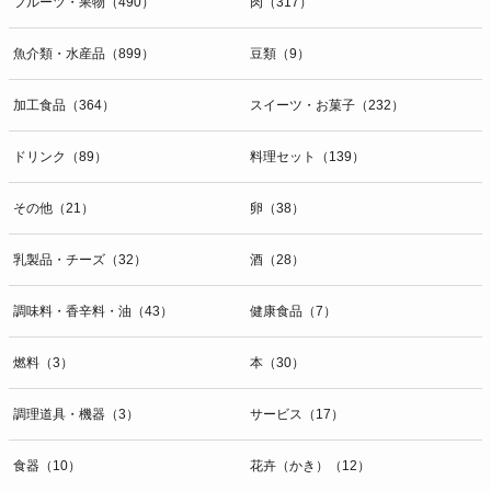
フルーツ・果物（490）
肉（317）
魚介類・水産品（899）
豆類（9）
加工食品（364）
スイーツ・お菓子（232）
ドリンク（89）
料理セット（139）
その他（21）
卵（38）
乳製品・チーズ（32）
酒（28）
調味料・香辛料・油（43）
健康食品（7）
燃料（3）
本（30）
調理道具・機器（3）
サービス（17）
食器（10）
花卉（かき）（12）