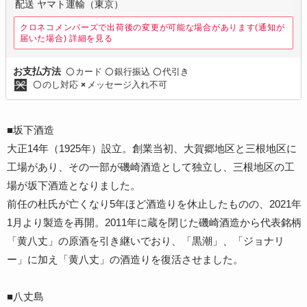
配送 ヤマト運輸（東京）
クロネコメンバーズで出荷後の変更が可能な場合があります(通知が
届いた場合)
詳細を見る
カード
銀行振込
代引き
お支払方法
〇
〇
〇
のし対応
メッセージ入れ不可
〇
×
■坂下酒造
大正14年（1925年）設立。創業当初、大賀郷地区と三根地区に
工場があり、その一部が磯崎酒造として独立し、三根地区の工
場が坂下酒造となりました。
前任の杜氏が亡くなり5年ほど酒造りを休止したものの、2021年
1月より製造を再開。2011年に蔵を閉じた磯崎酒造から代表銘柄
「黄八丈」の原酒を引き継いでおり、「黒潮」、「ジョナリ
ー」に加え「黄八丈」の酒造りを復活させました。
■八丈島