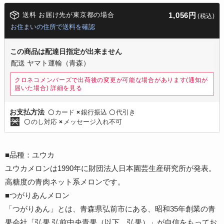
送料 お届け先が東京都の場合
1,056円
(税込)
お住まいの住所で送料を確認
この商品は配達日指定が出来ません
配送 ヤマト運輸（青森）
クロネコメンバーズで出荷後の変更が可能な場合があります(通知が
届いた場合)
詳細を見る
カード
銀行振込
代引き
お支払方法
〇
×
〇
のし対応
メッセージ入れ不可
〇
×
■品種：ユウカ
ユウカメロンは1990年に財団法人日本園芸生産研究所が発表。
高糖度の青肉ネット系メロンです。
■つがりあんメロン
「つがりあん」とは、青森県弘前市にある、昭和35年創業の青
果会社「弘果 弘前中央青果（以下、弘果）」が自信をもってお