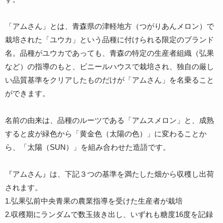
「アムさん」とは、青森県の津軽地方（つがりあんメロン）で
栽培された「ユウカ」という品種に付けられる限定のブランド
名。品種がユウカであっても、青森の特定の生産者組織（弘果
など）の指導のもと、ビニールハウスで栽培され、独自の厳し
い品質基準をクリアしたものだけが「アムさん」を名乗ること
ができます。
名前の由来は、品種のルーツである「アムスメロン」と、成熟
すると皮が緑色から「黄金色（太陽の色）」に変わることか
ら、「太陽（SUN）」を組み合わせた造語です。
『アムさん』は、下記３つの基準を満たした畑から収穫し出荷
されます。
1.弘果弘前中央青果の農業指導を受けた生産者が栽培
2.収穫期にランダムで数玉抜き出し、いずれも糖度16度を記録