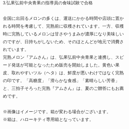
3.弘果弘前中央青果の指導員の食味試験で合格
全国に出回るメロンの多くは、運送にかかる時間や店頭に置か
れる時間を考慮して、完熟前に収穫されています。一方、収穫
時に完熟しているメロンは甘さやうまみが濃厚になり美味しい
のですが、日持ちがしないため、そのほとんどが地元で消費さ
れています。
完熟メロン『アムさん』は、弘果弘前中央青果と連携し、スピ
ード発送が可能となったため販売を開始しました。黄色い果
皮、取れやすいツル（ヘタ）は、鮮度が悪いわけではなく完熟
の印です。「高糖度」「滑らかな食感」「素晴らしい芳香」
と、三拍子そろった完熟『アムさん』は、夏のご贈答にもお薦
めです。
※画像はイメージです。箱が変わる場合がございます。
※箱は、ハローキティ専用箱となっています。