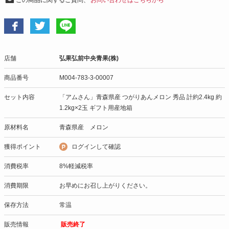
この商品に関するご質問、
お問い合わせはこちらから
店舗
弘果弘前中央青果(株)
商品番号
M004-783-3-00007
セット内容
「アムさん」青森県産 つがりあんメロン 秀品 計約2.4kg 約
1.2kg×2玉 ギフト用産地箱
原材料名
青森県産 メロン
獲得ポイント
ログインして確認
消費税率
8%軽減税率
消費期限
お早めにお召し上がりください。
保存方法
常温
販売情報
販売終了