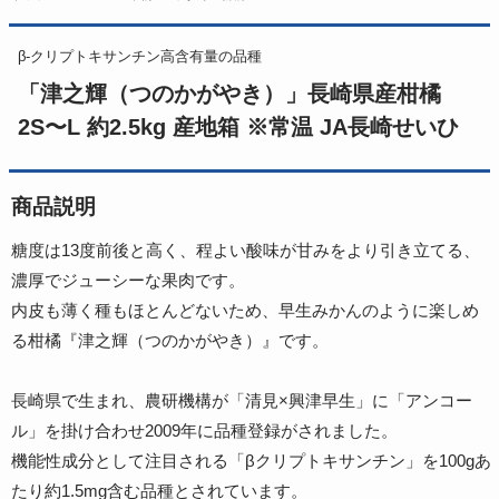
β-クリプトキサンチン高含有量の品種
「津之輝（つのかがやき）」長崎県産柑橘
2S〜L 約2.5kg 産地箱 ※常温 JA長崎せいひ
商品説明
糖度は13度前後と高く、程よい酸味が甘みをより引き立てる、
濃厚でジューシーな果肉です。
内皮も薄く種もほとんどないため、早生みかんのように楽しめ
る柑橘『津之輝（つのかがやき）』です。
長崎県で生まれ、農研機構が「清見×興津早生」に「アンコー
ル」を掛け合わせ2009年に品種登録がされました。
機能性成分として注目される「βクリプトキサンチン」を100gあ
たり約1.5mg含む品種とされています。