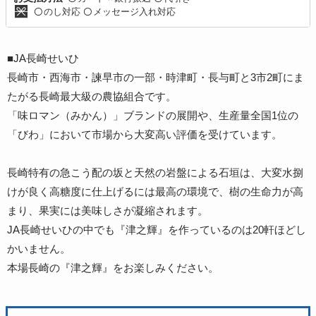
のし対応
メッセージ入れ対応
〇
〇
■JA長崎せいひ
長崎市・西海市・諫早市の一部・時津町・長与町と3市2町にま
たがる長崎最大級の農協組合です。
「味ロマン（みかん）」ブランドの展開や、生産量全国1位の
「びわ」において市場から大変高い評価を受けています。
長崎特有の急こう配の坂と天然の岩盤による石垣は、大変水捌
けが良く高糖度に仕上げるには最高の環境で、樹の生命力が高
まり、果実には美味しさが凝縮されます。
JA長崎せいひの中でも『津之輝』を作っているのは20軒ほどし
かいません。
本場長崎の『津之輝』をお楽しみください。