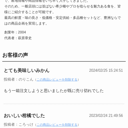
で、産地情報や商品情報をいち早く入手してきました。
そのため、一般店頭には並ばない希少種やプロを唸らせる魅力ある食を、皆
様にご紹介することが可能です。
最高の鮮度・味の良さ・低価格・安定供給・多品種セットなど、豊洲ならで
はの商品企画を実現します。
創業年：2004
代表者：萩原章史
お客様の声
とても美味しいみかん
2024/02/25 15:24:51
投稿者：のりこん
（
この商品レビューを削除する
）
もう一箱注文しようと思いましたが既に売り切れでした
おいしい柑橘でした
2023/02/24 21:49:56
投稿者：ころっけ
（
この商品レビューを削除する
）