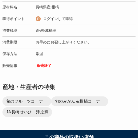
原材料名
長崎県産 柑橘
獲得ポイント
ログインして確認
消費税率
8%軽減税率
消費期限
お早めにお召し上がりください。
保存方法
常温
販売情報
販売終了
産地・生産者の特集
旬のフルーツコーナー
旬のみかん＆柑橘コーナー
JA長崎せいひ 津之輝
この商品の取扱い店舗