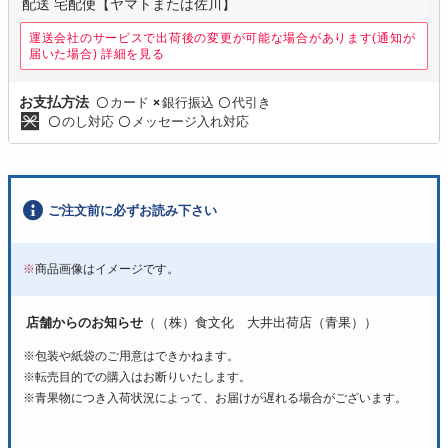
配送 宅配便【ヤマトまたは佐川】
運送会社のサービスで出荷後の変更が可能な場合があります(通知が
届いた場合)
詳細を見る
カード
銀行振込
代引き
お支払方法
〇
×
〇
のし対応
メッセージ入れ対応
〇
〇
ご注文前に必ずお読み下さい
※
商品画像はイメージです。
店舗からのお知らせ
（（株）食文化 大井出荷店（青果））
※包装や紙袋のご用意はできかねます。
※転売目的での購入はお断りいたします。
※青果物につき入荷状況によって、お届けが遅れる場合がございます。