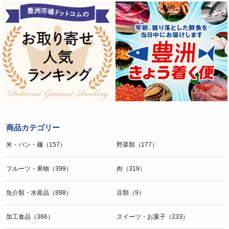
商品カテゴリー
米・パン・麺（157）
野菜類（177）
フルーツ・果物（399）
肉（319）
魚介類・水産品（898）
豆類（9）
加工食品（366）
スイーツ・お菓子（233）