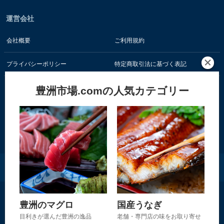
運営会社
会社概要
ご利用規約
プライバシーポリシー
特定商取引法に基づく表記
豊洲市場.comの人気カテゴリー
お客様の情報はSSL暗号通信技術で保護されています
株式会社 食文化
豊洲のマグロ
国産うなぎ
Copyright © 2001-2026 株式会社 食文化 All rights reserved.
目利きが選んだ豊洲の逸品
老舗・専門店の味をお取り寄せ
当サイト内の文章・画像等の一切の無断転載および転用を禁じます。