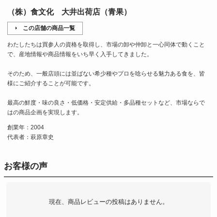
（株）食文化 大井出荷店（青果）
この店舗の商品一覧
わたしたちは買参人の資格を取得し、市場の卸や仲卸と一心同体で動くこと
で、産地情報や商品情報をいち早く入手してきました。
そのため、一般店頭には並ばない希少種やプロを唸らせる魅力ある食を、皆
様にご紹介することが可能です。
最高の鮮度・味の良さ・低価格・安定供給・多品種セットなど、市場ならで
はの商品企画を実現します。
創業年：2004
代表者：萩原章史
お客様の声
現在、商品レビューの投稿はありません。