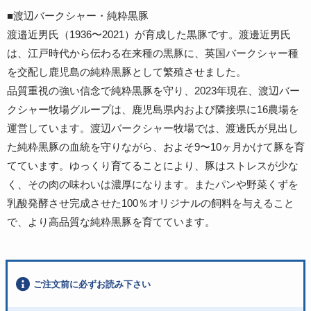
■渡辺バークシャー・純粋黒豚
渡邉近男氏（1936〜2021）が育成した黒豚です。渡邊近男氏
は、江戸時代から伝わる在来種の黒豚に、英国バークシャー種
を交配し鹿児島の純粋黒豚として繁殖させました。
品質重視の強い信念で純粋黒豚を守り、2023年現在、渡辺バー
クシャー牧場グループは、鹿児島県内および隣接県に16農場を
運営しています。渡辺バークシャー牧場では、渡邊氏が見出し
た純粋黒豚の血統を守りながら、およそ9〜10ヶ月かけて豚を育
てています。ゆっくり育てることにより、豚はストレスが少な
く、その肉の味わいは濃厚になります。またパンや野菜くずを
乳酸発酵させ完成させた100％オリジナルの飼料を与えること
で、より高品質な純粋黒豚を育てています。
ご注文前に必ずお読み下さい