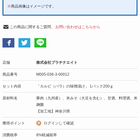
※
商品画像はイメージです。
この商品に関するご質問、
お問い合わせはこちらから
店舗
株式会社プラチナエイト
商品番号
M005-036-3-00012
セット内容
「カルビ（バラ）の味噌漬け」 1パック200ｇ
原材料名
豚肉（九州産）、米みそ（大豆を含む）、甘酒、料理酒、米
麹菌
【加工地】神奈川県
獲得ポイント
ログインして確認
消費税率
8%軽減税率