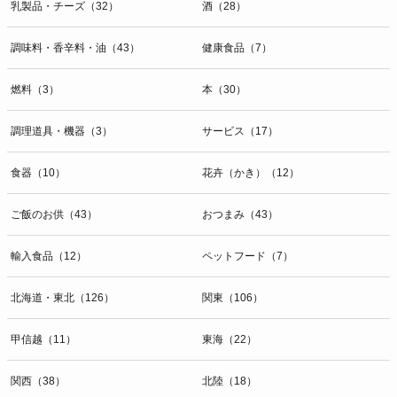
乳製品・チーズ（32）
酒（28）
調味料・香辛料・油（43）
健康食品（7）
燃料（3）
本（30）
調理道具・機器（3）
サービス（17）
食器（10）
花卉（かき）（12）
ご飯のお供（43）
おつまみ（43）
輸入食品（12）
ペットフード（7）
北海道・東北（126）
関東（106）
甲信越（11）
東海（22）
関西（38）
北陸（18）