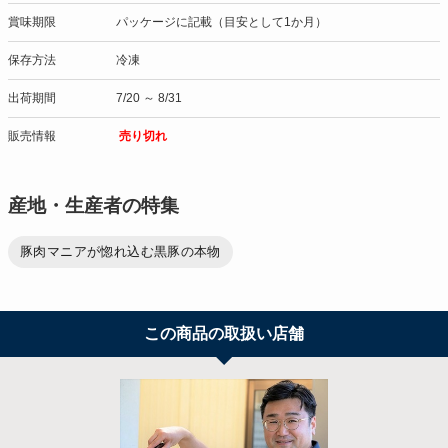
賞味期限
パッケージに記載（目安として1か月）
保存方法
冷凍
出荷期間
7/20 ～ 8/31
販売情報
売り切れ
産地・生産者の特集
豚肉マニアが惚れ込む黒豚の本物
この商品の取扱い店舗