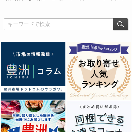
わさび麹パック付 ※冷凍
ス）」厚切り 焼肉用 各約
ハラミ）」 厚切
200g 計約600g ※冷凍
ヒレ約100g ロ
ミ 各約200g 計約
製醤油ダレ付 ※