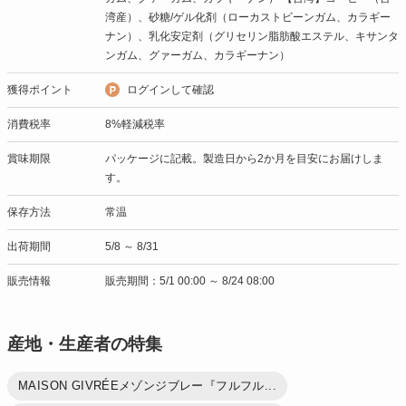
湾産）、砂糖/ゲル化剤（ローカストビーンガム、カラギー
ナン）、乳化安定剤（グリセリン脂肪酸エステル、キサンタ
ンガム、グァーガム、カラギーナン）
獲得ポイント
ログインして確認
消費税率
8%軽減税率
賞味期限
パッケージに記載。製造日から2か月を目安にお届けしま
す。
保存方法
常温
出荷期間
5/8 ～ 8/31
販売情報
販売期間：5/1 00:00 ～ 8/24 08:00
産地・生産者の特集
MAISON GIVRÉEメゾンジブレー『フルフル...