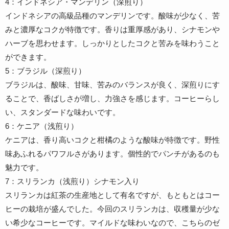
4：インドネシア・マンデリン（深煎り）
インドネシアの高級品種のマンデリンです。酸味が少なく、苦
みと濃厚なコクが特徴です。香りは重厚感があり、シナモンや
ハーブを思わせます。しっかりとしたコクと苦みを味わうこと
ができます。
5：ブラジル（深煎り）
ブラジルは、酸味、甘味、苦みのバランスが良く、深煎りにす
ることで、香ばしさが増し、力強さを感じます。コーヒーらし
い、スタンダードな味わいです。
6：ケニア（浅煎り）
ケニアは、香り高いコクと柑橘のような酸味が特徴です。野性
味あふれるパワフルさがあります。個性的でパンチがあるのも
魅力です。
7：スリランカ（浅煎り）シナモン入り
スリランカは紅茶の生産地として有名ですが、もともとはコー
ヒーの栽培が盛んでした。今回のスリランカは、収穫量が少な
い希少なコーヒーです。マイルドな味わいなので、こちらのゼ