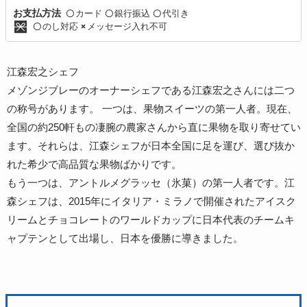
カード
銀行振込
代引き
お支払方法
〇
〇
〇
のし対応
メッセージ入れ不可
〇
×
江森宏之シェフ
メゾンジブレーのオーナーシェフである江森宏之さんには二つ
の称号があります。 一つは、果物スイーツの第一人者。現在、
全国の約250軒もの凄腕の農家さんから直に果物を取り寄せてい
ます。それらは、江森シェフが日本全国に足を運び、選び抜か
れた希少で高品質な果物ばかりです。
もう一つは、アントルメグラッセ（氷菓）の第一人者です。江
森シェフは、2015年にイタリア・ミラノで開催されたアイスク
リームとチョコレートのワールドカップに日本代表のチームキ
ャプテンとして出場し、日本を優勝に導きました。