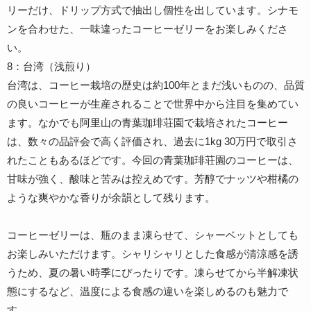
リーだけ、ドリップ方式で抽出し個性を出しています。シナモ
ンを合わせた、一味違ったコーヒーゼリーをお楽しみくださ
い。
8：台湾（浅煎り）
台湾は、コーヒー栽培の歴史は約100年とまだ浅いものの、品質
の良いコーヒーが生産されることで世界中から注目を集めてい
ます。なかでも阿里山の青葉珈琲荘園で栽培されたコーヒー
は、数々の品評会で高く評価され、過去に1kg 30万円で取引さ
れたこともあるほどです。今回の青葉珈琲荘園のコーヒーは、
甘味が強く、酸味と苦みは控えめです。芳醇でナッツや柑橘の
ような爽やかな香りが余韻として残ります。
コーヒーゼリーは、瓶のまま凍らせて、シャーベットとしても
お楽しみいただけます。シャリシャリとした食感が清涼感を誘
うため、夏の暑い時季にぴったりです。凍らせてから半解凍状
態にするなど、温度による食感の違いを楽しめるのも魅力で
す。