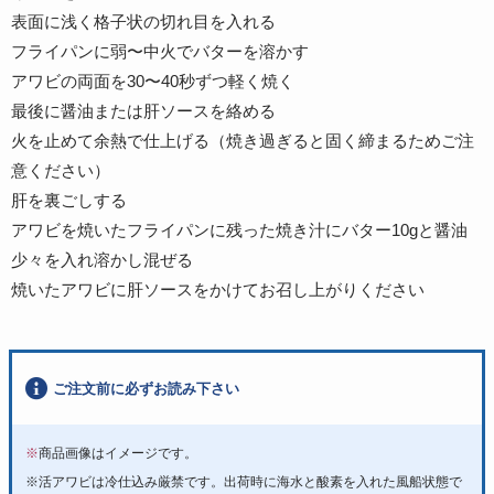
表面に浅く格子状の切れ目を入れる
フライパンに弱〜中火でバターを溶かす
アワビの両面を30〜40秒ずつ軽く焼く
最後に醤油または肝ソースを絡める
火を止めて余熱で仕上げる（焼き過ぎると固く締まるためご注
意ください）
肝を裏ごしする
アワビを焼いたフライパンに残った焼き汁にバター10gと醤油
少々を入れ溶かし混ぜる
焼いたアワビに肝ソースをかけてお召し上がりください
ご注文前に必ずお読み下さい
※
商品画像はイメージです。
※活アワビは冷仕込み厳禁です。出荷時に海水と酸素を入れた風船状態で