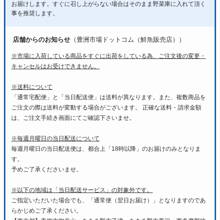
お届けします。すぐに召し上がらない場合はそのまま野菜庫に入れて頂く
事を推奨します。
店舗からのお知らせ
（豊洲市場ドットコム（鮮魚販売店））
※市場に入荷している商品をすぐに出荷をしている為、ご注文後の変更・
キャンセルはお受けできません。
※送料について
「通常宅配便」と「当日配送便」は送料が異なります。また、複数商品を
ご注文の際は送料が変動する場合がございます。 正確な送料・請求金額
は、ご注文手続き画面にてご確認下さいませ。
※毎週月曜日の当日配送について
毎週月曜日の当日配送便は、都合上「18時以降」のお届けのみとなりま
す。
予めご了承くださいませ。
※以下の地域は「当日配送サービス」の対象外です。
ご指定いただいた場合でも、「通常便（翌日お届け）」となりますのであ
らかじめご了承ください。