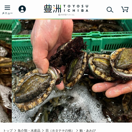
トップ
魚介類・水産品
貝（ホタテその他）
鮑・あわび