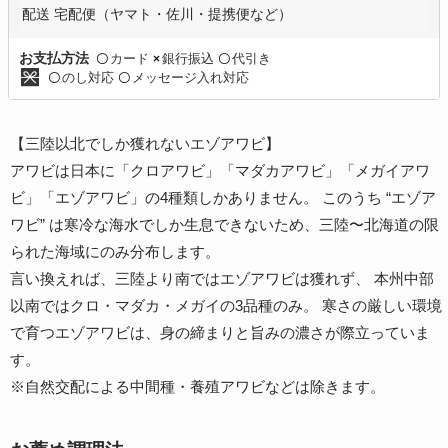
配送 宅配便（ヤマト・佐川・提携便など）
カード
銀行振込
代引き
お支払方法
〇
×
〇
のし対応
メッセージ入れ対応
〇
〇
【三陸以北でしか獲れないエゾアワビ】
アワビは日本に「クロアワビ」「マダカアワビ」「メガイアワ
ビ」「エゾアワビ」の4種類しかありません。 このうち “エゾア
ワビ” は寒冷な海水でしか生息できないため、三陸〜北海道の限
られた海域にのみ分布します。
言い換えれば、三陸より南ではエゾアワビは獲れず、 本州中部
以南ではクロ・マダカ・メガイの3品種のみ。 寒さの厳しい環境
で育つエゾアワビは、身の締まりと旨みの濃さが際立っていま
す。
※自然交配による中間種・養殖アワビなどは除きます。