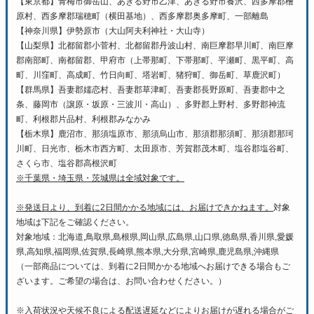
【東京都】青梅市御岳山、あきる野市乙津、あきる野市養沢、西多摩郡檜
原村、西多摩郡瑞穂町（横田基地）、西多摩郡奥多摩町、一部離島
【神奈川県】伊勢原市（大山阿夫利神社・大山寺）
【山梨県】北都留郡小菅村、北都留郡丹波山村、南巨摩郡早川町、南巨摩
郡南部町、南都留郡、甲府市（上帯那町、下帯那町、平瀬町、黒平町、高
町、川窪町、高成町、竹日向町、塔岩町、猪狩町、御岳町、草鹿沢町）
【群馬県】吾妻郡嬬恋村、吾妻郡草津町、吾妻郡長野原町、吾妻郡中之
条、藤岡市（譲原・坂原・三波川・高山）、多野郡上野村、多野郡神流
町、利根郡片品村、利根郡みなかみ
【栃木県】鹿沼市、那須塩原市、那須烏山市、那須郡那須町、那須郡那珂
川町、日光市、栃木市西方町、太田原市、芳賀郡茂木町、塩谷郡塩谷町、
さくら市、塩谷郡高根沢町
※千葉県・埼玉県・茨城県は全域対象です。
※発送日より、到着に2日間かかる地域には、お届けできかねます。
対象
地域は下記をご確認ください。
対象地域：北海道,鳥取県,島根県,岡山県,広島県,山口県,徳島県,香川県,愛媛
県,高知県,福岡県,佐賀県,長崎県,熊本県,大分県,宮崎県,鹿児島県,沖縄県
（一部商品については、到着に2日間かかる地域へお届けできる場合もご
ざいます。ご希望の場合は、お問い合わせください。）
※入荷状況や天候不良による配送遅延などによりお届けが遅れる場合がご