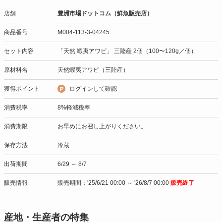
店舗
豊洲市場ドットコム（鮮魚販売店）
商品番号
M004-113-3-04245
セット内容
「天然 蝦夷アワビ」 三陸産 2個（100〜120g／個）
原材料名
天然蝦夷アワビ（三陸産）
獲得ポイント
ログインして確認
消費税率
8%軽減税率
消費期限
お早めにお召し上がりください。
保存方法
冷蔵
出荷期間
6/29 ～ 8/7
販売情報
販売期間：'25/6/21 00:00 ～ '26/8/7 00:00
販売終了
産地・生産者の特集