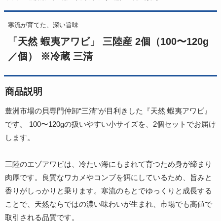
寒流が育てた、深い旨味
「天然 蝦夷アワビ」 三陸産 2個（100〜120g
／個） ※冷蔵 三清
商品説明
豊洲市場の貝専門仲卸“三清”が目利きした『天然 蝦夷アワビ』
です。 100〜120gの扱いやすい小サイズを、2個セットでお届け
します。
三陸のエゾアワビは、冷たい海にもまれて育つため身が締まり
肉厚です。良質なワカメやコンブを餌にしているため、旨みと
香りがしっかりと乗ります。寒流のもとでゆっくりと成長する
ことで、天然ならではの濃い味わいが生まれ、市場でも高値で
取引される品質です。