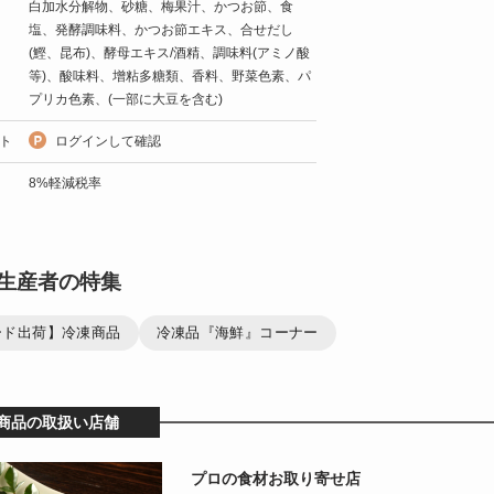
白加水分解物、砂糖、梅果汁、かつお節、食
塩、発酵調味料、かつお節エキス、合せだし
(鰹、昆布)、酵母エキス/酒精、調味料(アミノ酸
等)、酸味料、增粘多糖類、香料、野菜色素、パ
プリカ色素、(一部に大豆を含む)
ト
ログインして確認
8%軽減税率
生産者の特集
ード出荷】冷凍商品
冷凍品『海鮮』コーナー
商品の取扱い店舗
プロの食材お取り寄せ店