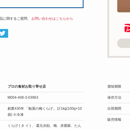
品に関するご質問、
お問い合わせはこちらから
プロの食材お取り寄せ店
賞味期限
M004-408-3-03963
保存方法
創業430年 「鮑屋の梅くらげ」 計1kg(100g×10
出荷期間
袋) ※冷凍
販売情報
くらげ ( タ イ ) 、 還元水飴、梅、赤紫蘇、たん