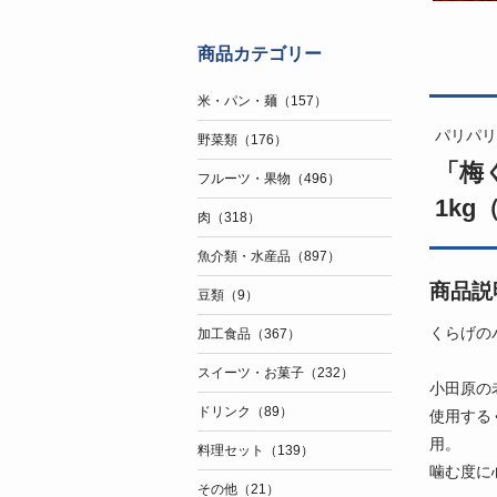
商品カテゴリー
米・パン・麺（157）
パリパリ
野菜類（176）
「梅
フルーツ・果物（496）
1kg
肉（318）
魚介類・水産品（897）
商品説
豆類（9）
くらげの
加工食品（367）
スイーツ・お菓子（232）
小田原の
ドリンク（89）
使用する
用。
料理セット（139）
噛む度に
その他（21）