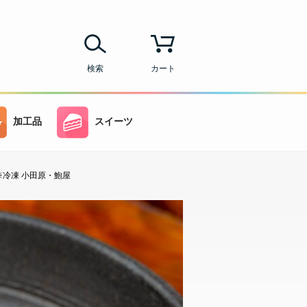
検索
カート
加工品
スイーツ
※冷凍 小田原・鮑屋