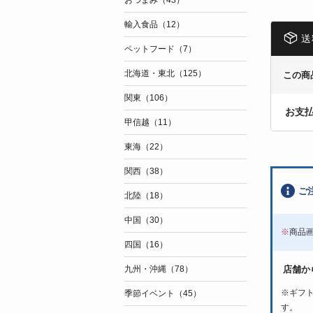
おつまみ（43）
輸入食品（12）
送
ペットフード（7）
北海道・東北（125）
この商
関東（106）
お支
甲信越（11）
東海（22）
関西（38）
ご
北陸（18）
中国（30）
※
商品
四国（16）
店舗か
九州・沖縄（78）
※
ギフ
季節イベント（45）
す。