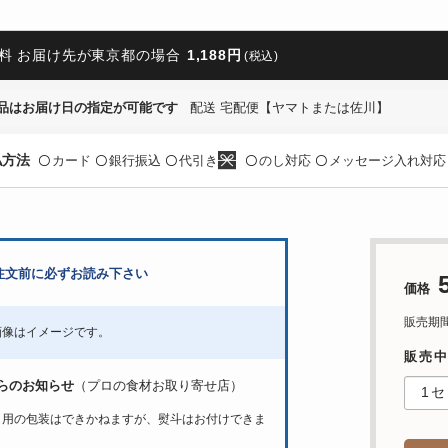
料 お届け先が東京都の場合
1,188円
(税込)
品はお届け日の指定が可能です
配送 宅配便【ヤマトまたは佐川】
払方法
カード
銀行振込
代引き
のし対応
メッセージ入れ対応
〇
〇
〇
〇
〇
注文前に必ずお読み下さい
価格
販売期間：'
画像はイメージです。
販売中
らのお知らせ
（プロの食材お取り寄せ店）
ト用の包装はできかねますが、熨斗はお付けできま