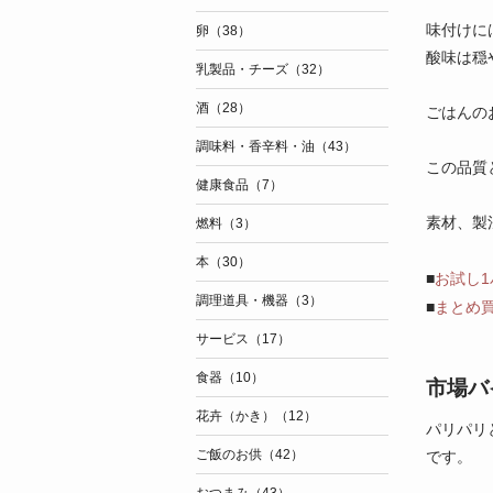
味付けに
卵（38）
酸味は穏
乳製品・チーズ（32）
酒（28）
ごはんの
調味料・香辛料・油（43）
この品質
健康食品（7）
素材、製
燃料（3）
本（30）
■
お試し
調理道具・機器（3）
■
まとめ
サービス（17）
食器（10）
市場バ
花卉（かき）（12）
パリパリ
ご飯のお供（42）
です。