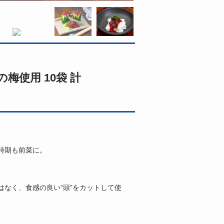
梅使用 10袋 計
時期も前菜に。
なく、食感の良い“頭”をカットして使