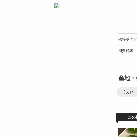
獲得ポイン
消費税率
産地・
【スピ
この