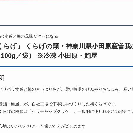
の食感と梅の風味がクセになる
くらげ」 くらげの頭・神奈川県小田原産曽我の
（100g／袋） ※冷凍 小田原・鮑屋
明
パリパリ食感と梅のさっぱりさが、暑い時期のひんやりおつまみ、寒い
老舗「鮑屋」が、自社工場で丁寧に手づくりした梅くらげです。
くらげの種類は「ケラチャップクラゲ」。一般的に使われる足の部分では
心地よいパリパリとした歯ごたえが楽しめます