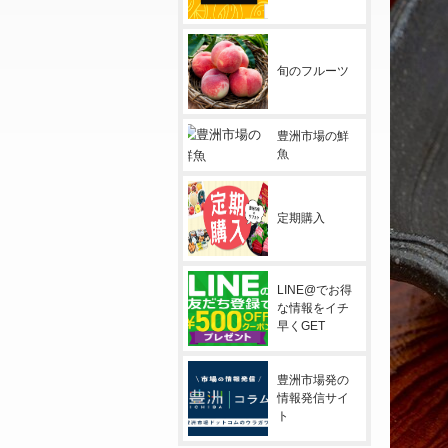
旬のフルーツ
豊洲市場の鮮
魚
定期購入
LINE@でお得
な情報をイチ
早くGET
豊洲市場発の
情報発信サイ
ト