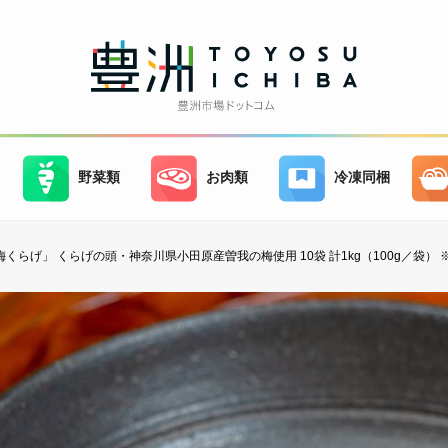
野菜類
お肉類
冷凍同梱
梅くらげ」 くらげの頭・神奈川県小田原産曽我の梅使用 10袋 計1kg（100g／袋） 