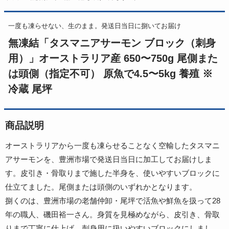
一度も凍らせない、生のまま。発送日当日に捌いてお届け
無凍結「タスマニアサーモン ブロック（刺身
用）」オーストラリア産 650〜750g 尾側また
は頭側（指定不可） 原魚で4.5〜5kg 養殖 ※
冷蔵 尾坪
商品説明
オーストラリアから一度も凍らせることなく空輸したタスマニ
アサーモンを、豊洲市場で発送日当日に加工してお届けしま
す。皮引き・骨取りまで施した半身を、使いやすいブロックに
仕立てました。尾側または頭側のいずれかとなります。
捌くのは、豊洲市場の老舗仲卸・尾坪で活魚や鮮魚を扱って28
年の職人、磯田裕一さん。身質を見極めながら、皮引き、骨取
りまで丁寧に仕上げ、刺身用に扱いやすいブロックにしまし