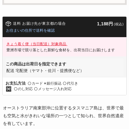
送料 お届け先が東京都の場合
1,188円
(税込)
お住まいの住所で送料を確認
きょう着く便（当日配送）対象商品
豊洲市場で競り落とした新鮮な食材を、出荷当日にお届けします
この商品は出荷日を指定できます
配送 宅配便（ヤマト・佐川・提携便など）
カード
銀行振込
代引き
お支払方法
〇
×
〇
のし対応
メッセージ入れ対応
〇
〇
オーストラリア南東部沖に位置するタスマニア島は、世界で最
も空気と水がきれいな場所の一つとして知られ、世界自然遺産
を有しています。