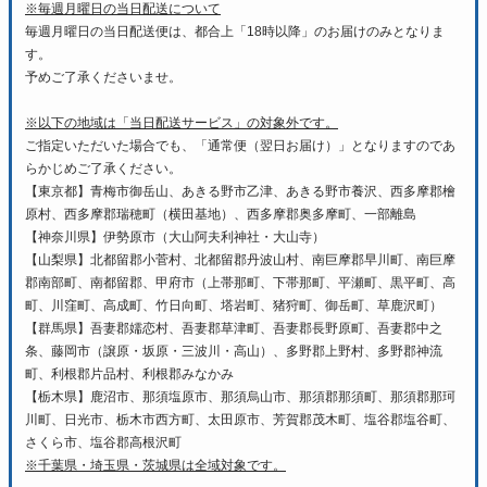
※毎週月曜日の当日配送について
毎週月曜日の当日配送便は、都合上「18時以降」のお届けのみとなりま
す。
予めご了承くださいませ。
※以下の地域は「当日配送サービス」の対象外です。
ご指定いただいた場合でも、「通常便（翌日お届け）」となりますのであ
らかじめご了承ください。
【東京都】青梅市御岳山、あきる野市乙津、あきる野市養沢、西多摩郡檜
原村、西多摩郡瑞穂町（横田基地）、西多摩郡奥多摩町、一部離島
【神奈川県】伊勢原市（大山阿夫利神社・大山寺）
【山梨県】北都留郡小菅村、北都留郡丹波山村、南巨摩郡早川町、南巨摩
郡南部町、南都留郡、甲府市（上帯那町、下帯那町、平瀬町、黒平町、高
町、川窪町、高成町、竹日向町、塔岩町、猪狩町、御岳町、草鹿沢町）
【群馬県】吾妻郡嬬恋村、吾妻郡草津町、吾妻郡長野原町、吾妻郡中之
条、藤岡市（譲原・坂原・三波川・高山）、多野郡上野村、多野郡神流
町、利根郡片品村、利根郡みなかみ
【栃木県】鹿沼市、那須塩原市、那須烏山市、那須郡那須町、那須郡那珂
川町、日光市、栃木市西方町、太田原市、芳賀郡茂木町、塩谷郡塩谷町、
さくら市、塩谷郡高根沢町
※千葉県・埼玉県・茨城県は全域対象です。