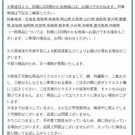
※発送日より、到着に2日間かかる地域には、お届けできかねます。
対象
地域は下記をご確認ください。
対象地域：北海道,鳥取県,島根県,岡山県,広島県,山口県,徳島県,香川県,愛媛
県,高知県,福岡県,佐賀県,長崎県,熊本県,大分県,宮崎県,鹿児島県,沖縄県
（一部商品については、到着に2日間かかる地域へお届けできる場合もご
ざいます。ご希望の場合は、お問い合わせください。）
※入荷状況や天候不良による配送遅延などによりお届けが遅れる場合がご
ざいます。
※競り物品のため、日々価格が変動いたします。
※卸加工可能な商品のリクエストにつきまして、鱗、内臓取り、二枚おろ
し、三枚おろしなどをご希望される場合、ご注文の際に必ずリクエスト欄
にご記入ください。ご注文後のリクエストの追加や変更、キャンセルはお
受けできません。また、商品によってはリクエストに添えない場合がござ
います。
※活きでお送りしているカニ、エビなど甲殻類等は、輸送中に死んでしま
う可能性がございます。品質には問題ございません。
※ウニにつきまして、手作業で製造を行っているため、稀に殻が入ってい
る場合がございます。品質上問題はございませんので、入っていた場合は
取り除いてお召し上がりください。