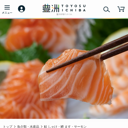
トップ
魚介類・水産品
鮭 しゃけ・鱒 ます・サーモン