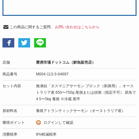
この商品に関するご質問、
お問い合わせはこちらから
店舗
豊洲市場ドットコム（鮮魚販売店）
商品番号
M004-113-3-04697
セット内容
無凍結「タスマニアサーモン ブロック（刺身用）」オース
トラリア産 650〜750g 尾側または頭側（指定不可） 原魚で
4.5〜5kg 養殖 ※冷蔵 尾坪
原材料名
養殖アトランティックサーモン（オーストラリア産）
獲得ポイント
ログインして確認
消費税率
8%軽減税率