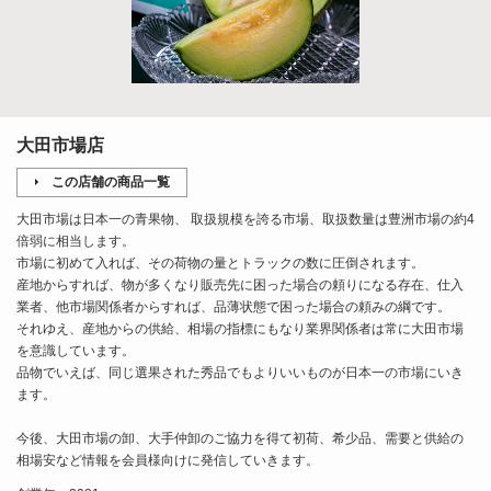
大田市場店
この店舗の商品一覧
大田市場は日本一の青果物、 取扱規模を誇る市場、取扱数量は豊洲市場の約4
倍弱に相当します。
市場に初めて入れば、その荷物の量とトラックの数に圧倒されます。
産地からすれば、物が多くなり販売先に困った場合の頼りになる存在、仕入
業者、他市場関係者からすれば、品薄状態で困った場合の頼みの綱です。
それゆえ、産地からの供給、相場の指標にもなり業界関係者は常に大田市場
を意識しています。
品物でいえば、同じ選果された秀品でもよりいいものが日本一の市場にいき
ます。
今後、大田市場の卸、大手仲卸のご協力を得て初荷、希少品、需要と供給の
相場安など情報を会員様向けに発信していきます。