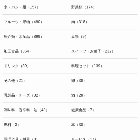
米・パン・麺（157）
野菜類（174）
フルーツ・果物（490）
肉（318）
魚介類・水産品（899）
豆類（9）
加工食品（364）
スイーツ・お菓子（232）
ドリンク（89）
料理セット（139）
その他（21）
卵（38）
乳製品・チーズ（32）
酒（28）
調味料・香辛料・油（43）
健康食品（7）
燃料（3）
本（30）
調理道具・機器（3）
サービス（17）