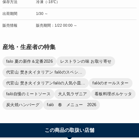
保存方法
冷凍（-18℃）
出荷期間
1/30 ～
販売情報
販売期間：1/22 00:00 ～
産地・生産者の特集
falo 夏の新作＆定番2026
レストランの味 お取り寄せ
代官山 焚き火イタリアン falòのスペシ...
代官山 焚き火イタリアンfalòの人気小皿...
falòのオールスター
falò自慢のミートソース
大人気ラザニア
看板料理ポルケッタ
炭火焼ハンバーグ
falò 春 メニュー 2026
この商品の取扱い店舗