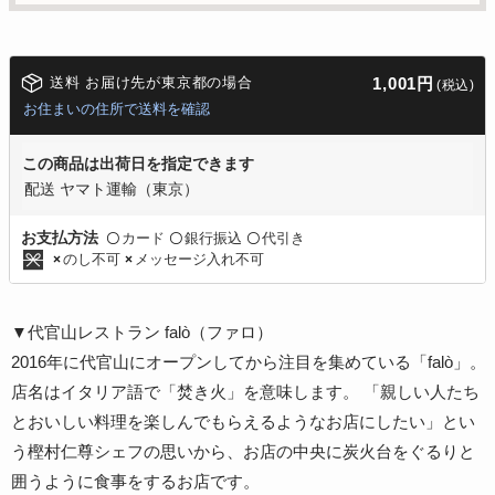
送料 お届け先が東京都の場合
1,001円
(税込)
お住まいの住所で送料を確認
この商品は出荷日を指定できます
配送 ヤマト運輸（東京）
カード
銀行振込
代引き
お支払方法
〇
〇
〇
のし不可
メッセージ入れ不可
×
×
▼代官山レストラン falò（ファロ）
2016年に代官山にオープンしてから注目を集めている「falò」。
店名はイタリア語で「焚き火」を意味します。 「親しい人たち
とおいしい料理を楽しんでもらえるようなお店にしたい」とい
う樫村仁尊シェフの思いから、お店の中央に炭火台をぐるりと
囲うように食事をするお店です。