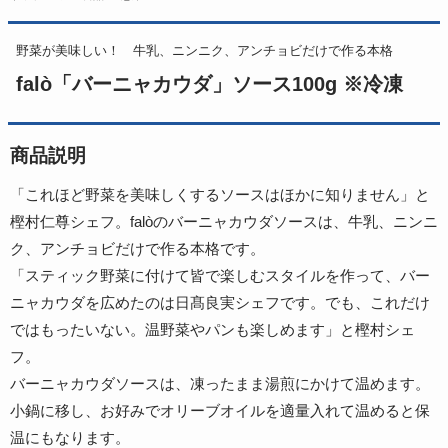
野菜が美味しい！ 牛乳、ニンニク、アンチョビだけで作る本格
falò「バーニャカウダ」ソース100g ※冷凍
商品説明
「これほど野菜を美味しくするソースはほかに知りません」と
樫村仁尊シェフ。falòのバーニャカウダソースは、牛乳、ニンニ
ク、アンチョビだけで作る本格です。
「スティック野菜に付けて皆で楽しむスタイルを作って、バー
ニャカウダを広めたのは日髙良実シェフです。でも、これだけ
ではもったいない。温野菜やパンも楽しめます」と樫村シェ
フ。
バーニャカウダソースは、凍ったまま湯煎にかけて温めます。
小鍋に移し、お好みでオリーブオイルを適量入れて温めると保
温にもなります。