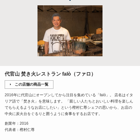
代官山 焚き火レストラン falò（ファロ）
この店舗の商品一覧
2016年に代官山にオープンしてから注目を集めている「falò」。 店名はイタ
リア語で「焚き火」を意味します。 「親しい人たちとおいしい料理を楽しん
でもらえるようなお店にしたい」という樫村仁尊シェフの思いから、お店の
中央に炭火台をぐるりと囲うように食事をするお店です。
創業年：2016
代表者：樫村仁尊