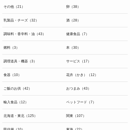
その他（21）
卵（38）
乳製品・チーズ（32）
酒（28）
調味料・香辛料・油（43）
健康食品（7）
燃料（3）
本（30）
調理道具・機器（3）
サービス（17）
食器（10）
花卉（かき）（12）
ご飯のお供（42）
おつまみ（43）
輸入食品（12）
ペットフード（7）
北海道・東北（125）
関東（107）
甲信越（10）
東海（22）