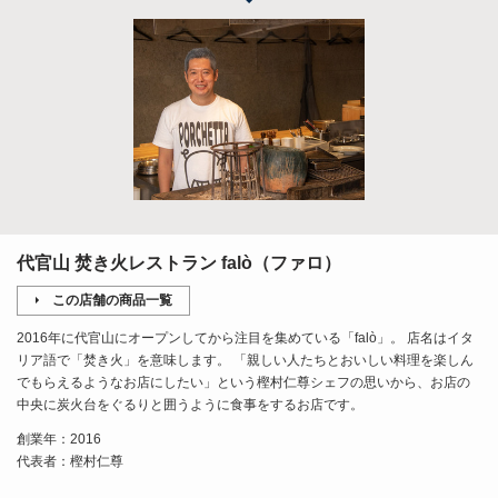
代官山 焚き火レストラン falò（ファロ）
この店舗の商品一覧
2016年に代官山にオープンしてから注目を集めている「falò」。 店名はイタ
リア語で「焚き火」を意味します。 「親しい人たちとおいしい料理を楽しん
でもらえるようなお店にしたい」という樫村仁尊シェフの思いから、お店の
中央に炭火台をぐるりと囲うように食事をするお店です。
創業年：2016
代表者：樫村仁尊