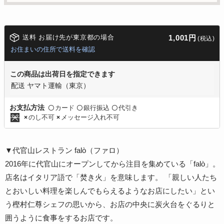
送料 お届け先が東京都の場合
1,001円
(税込)
お住まいの住所で送料を確認
この商品は出荷日を指定できます
配送 ヤマト運輸（東京）
カード
銀行振込
代引き
お支払方法
〇
〇
〇
のし不可
メッセージ入れ不可
×
×
▼代官山レストラン falò（ファロ）
2016年に代官山にオープンしてから注目を集めている「falò」。
店名はイタリア語で「焚き火」を意味します。 「親しい人たち
とおいしい料理を楽しんでもらえるようなお店にしたい」とい
う樫村仁尊シェフの思いから、お店の中央に炭火台をぐるりと
囲うように食事をするお店です。