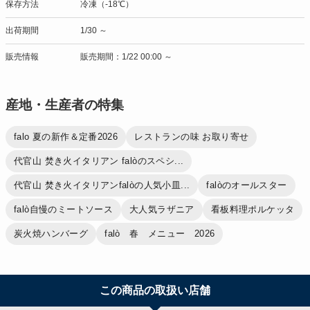
保存方法
冷凍（-18℃）
出荷期間
1/30 ～
販売情報
販売期間：1/22 00:00 ～
産地・生産者の特集
falo 夏の新作＆定番2026
レストランの味 お取り寄せ
代官山 焚き火イタリアン falòのスペシ...
代官山 焚き火イタリアンfalòの人気小皿...
falòのオールスター
falò自慢のミートソース
大人気ラザニア
看板料理ポルケッタ
炭火焼ハンバーグ
falò 春 メニュー 2026
この商品の取扱い店舗