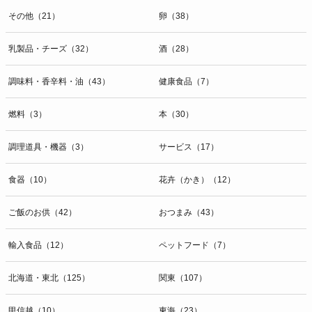
その他（21）
卵（38）
乳製品・チーズ（32）
酒（28）
調味料・香辛料・油（43）
健康食品（7）
燃料（3）
本（30）
調理道具・機器（3）
サービス（17）
食器（10）
花卉（かき）（12）
ご飯のお供（42）
おつまみ（43）
輸入食品（12）
ペットフード（7）
北海道・東北（125）
関東（107）
甲信越（10）
東海（23）