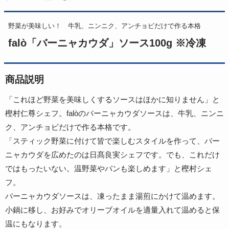
野菜が美味しい！ 牛乳、ニンニク、アンチョビだけで作る本格
falò「バーニャカウダ」ソース100g ※冷凍
商品説明
「これほど野菜を美味しくするソースはほかに知りません」と
樫村仁尊シェフ。falòのバーニャカウダソースは、牛乳、ニンニ
ク、アンチョビだけで作る本格です。
「スティック野菜に付けて皆で楽しむスタイルを作って、バー
ニャカウダを広めたのは日髙良実シェフです。でも、これだけ
ではもったいない。温野菜やパンも楽しめます」と樫村シェ
フ。
バーニャカウダソースは、凍ったまま湯煎にかけて温めます。
小鍋に移し、お好みでオリーブオイルを適量入れて温めると保
温にもなります。