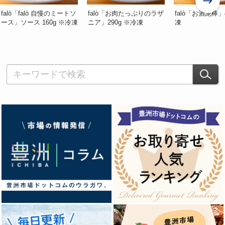
falò「falò 自慢のミートソ
falò「お肉たっぷりのラザ
falò「お酒泥棒」
ース」ソース 160g ※冷凍
ニア」290g ※冷凍
凍