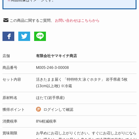
この商品に関するご質問、
お問い合わせはこちらから
店舗
有限会社ヤマキイチ商店
商品番号
M005-246-3-00008
セット内容
活きたまま届く 「特特特大 泳ぐホタテ」 岩手県産 5枚
(13cm以上/枚) ※冷蔵
原材料名
ほたて(岩手県産)
獲得ポイント
ログインして確認
消費税率
8%軽減税率
賞味期限
お早めにお召し上がりください。すぐにお召し上がりになら