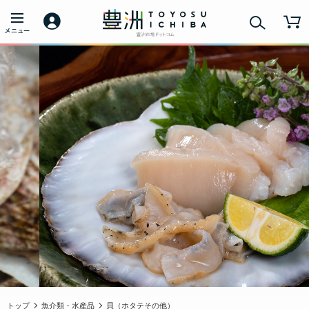
トップ
魚介類・水産品
貝（ホタテその他）