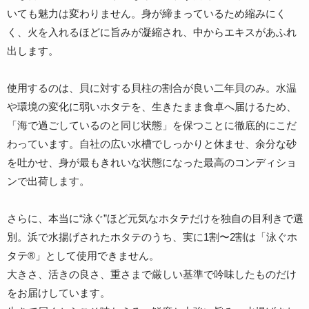
いても魅力は変わりません。身が締まっているため縮みにく
く、火を入れるほどに旨みが凝縮され、中からエキスがあふれ
出します。
使用するのは、貝に対する貝柱の割合が良い二年貝のみ。水温
や環境の変化に弱いホタテを、生きたまま食卓へ届けるため、
「海で過ごしているのと同じ状態」を保つことに徹底的にこだ
わっています。自社の広い水槽でしっかりと休ませ、余分な砂
を吐かせ、身が最もきれいな状態になった最高のコンディショ
ンで出荷します。
さらに、本当に“泳ぐ”ほど元気なホタテだけを独自の目利きで選
別。浜で水揚げされたホタテのうち、実に1割〜2割は「泳ぐホ
タテ®」として使用できません。
大きさ、活きの良さ、重さまで厳しい基準で吟味したものだけ
をお届けしています。