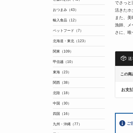
でさっと
活きたホ
おつまみ（43）
また、美
輸入食品（12）
漁師、メ
ペットフード（7）
さに、唯
北海道・東北（123）
関東（109）
送
甲信越（10）
東海（23）
この商
関西（38）
お支
北陸（18）
中国（30）
四国（16）
ご
九州・沖縄（77）