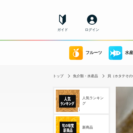
ガイド
ログイン
フルーツ
水
トップ
魚介類・水産品
貝（ホタテその
人気ランキン
グ
新商品