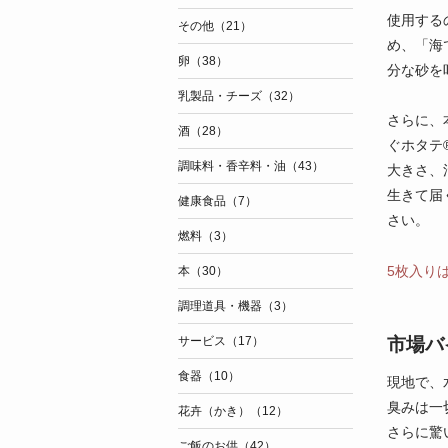
使用する
その他（21）
め、「海
卵（38）
分な砂を
乳製品・チーズ（32）
さらに、
酒（28）
ぐホタテ
調味料・香辛料・油（43）
大きさ、
生きて届
健康食品（7）
さい。
燃料（3）
5枚入り
本（30）
調理道具・機器（3）
市場バ
サービス（17）
食器（10）
現地で、
臭みは一
花卉（かき）（12）
さらに驚
ご飯のお供（42）