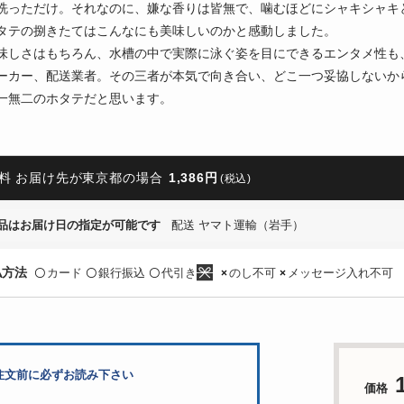
洗っただけ。それなのに、嫌な香りは皆無で、噛むほどにシャキシャキ
タテの捌きたてはこんなにも美味しいのかと感動しました。
味しさはもちろん、水槽の中で実際に泳ぐ姿を目にできるエンタメ性も
ーカー、配送業者。その三者が本気で向き合い、どこ一つ妥協しないか
一無二のホタテだと思います。
料 お届け先が東京都の場合
1,386円
(税込)
品はお届け日の指定が可能です
配送 ヤマト運輸（岩手）
払方法
カード
銀行振込
代引き
のし不可
メッセージ入れ不可
〇
〇
〇
×
×
注文前に必ずお読み下さい
価格