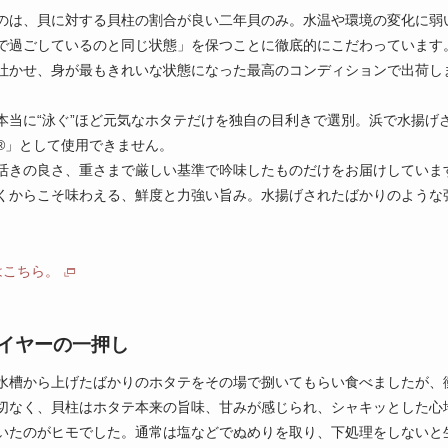
のは、貝に対する貝柱の割合が良い二年貝のみ。水温や環境の変化に弱
で過ごしているのと同じ状態」を保つことに徹底的にこだわっています
吐かせ、身が最もきれいな状態になった最高のコンディションで出荷し
本当に“泳ぐ”ほど元気なホタテだけを独自の目利きで選別。浜で水揚げ
®」として使用できません。
活きの良さ、重さまで厳しい基準で吟味したものだけをお届けしていま
くからこそ味わえる、鮮度と力強い旨み。水揚げされたばかりのような
はこちら。
イヤーの一押し
水槽から上げたばかりのホタテをその場で捌いてもらい食べましたが、
切なく、貝柱はホタテ本来の旨味、甘みが感じられ、シャキッとした心
いたのがヒモでした。通常は塩などでぬめりを取り、下処理をしないと