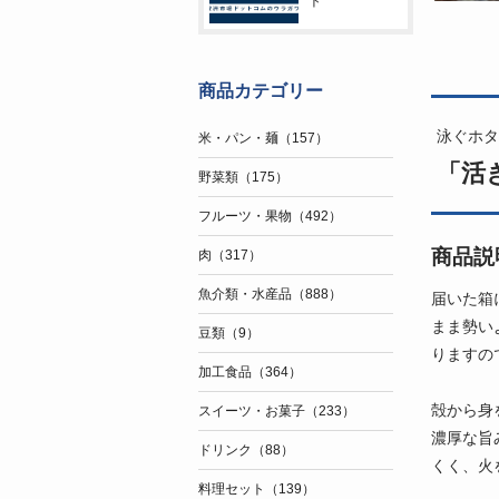
ト
商品カテゴリー
泳ぐホタ
米・パン・麺（157）
「活
野菜類（175）
フルーツ・果物（492）
商品説
肉（317）
魚介類・水産品（888）
届いた箱
まま勢い
豆類（9）
りますの
加工食品（364）
殻から身
スイーツ・お菓子（233）
濃厚な旨
ドリンク（88）
くく、火
料理セット（139）