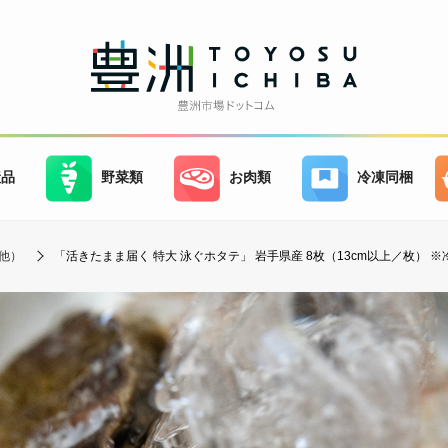
産品
野菜類
お肉類
冷凍同梱
他）
「活きたまま届く 特大 泳ぐホタテ」 岩手県産 8枚（13cm以上／枚） ※