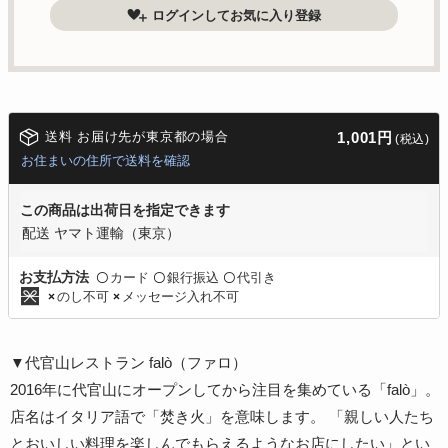
ログインしてお気に入り登録
送料 お届け先が東京都の場合
1,001円
(税込)
お住まいの住所で送料を確認
この商品は出荷日を指定できます
配送 ヤマト運輸（東京）
カード
銀行振込
代引き
お支払方法
〇
〇
〇
のし不可
メッセージ入れ不可
×
×
▼代官山レストラン falò（ファロ）
2016年に代官山にオープンしてから注目を集めている「falò」。
店名はイタリア語で「焚き火」を意味します。 「親しい人たち
とおいしい料理を楽しんでもらえるようなお店にしたい」とい