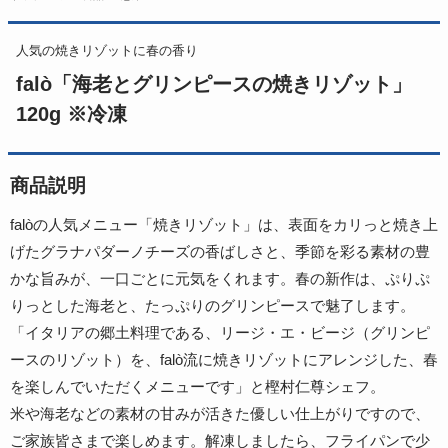
人気の焼きリゾットに春の香り
falò「海老とグリンピースの焼きリゾット」
120g ※冷凍
商品説明
falòの人気メニュー「焼きリゾット」は、表面をカリっと焼き上
げたグラナパダーノチーズの香ばしさと、季節を彩る素材の豊
かな旨みが、一口ごとに元気をくれます。春の新作は、ぷりぷ
りっとした海老と、たっぷりのグリンピースで魅了します。
「イタリアの郷土料理である、リージ・エ・ビージ（グリンピ
ースのリゾット）を、falò流に焼きリゾットにアレンジした、春
を楽しんでいただくメニューです」と樫村仁尊シェフ。
米や海老などの素材の甘みが活きた優しい仕上がりですので、
ご家族皆さまで楽しめます。解凍しましたら、フライパンで少