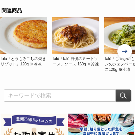
関連商品
falò「とうもろこしの焼き
falò「falò 自慢のミートソ
falò「じゃがい
リゾット」120g ※冷凍
ース」ソース 160g ※冷凍
ンのジェノベー
ス120g ※冷凍