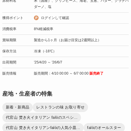
原材料名
米（国産）、グリンピース、海老、玉葱、バター、グラナパ
ダーノ、塩
獲得ポイント
ログインして確認
消費税率
8%軽減税率
賞味期限
製造から1ヶ月（お届け目安は2週間以上）
保存方法
冷凍（-18℃）
出荷期間
'25/4/20 ～ '26/6/7
販売情報
販売期間：4/10 00:00 ～ 6/7 00:00
販売終了
産地・生産者の特集
新着・新商品
レストランの味 お取り寄せ
代官山 焚き火イタリアン falòのスペシ...
代官山 焚き火イタリアンfalòの人気小皿...
falòのオールスター