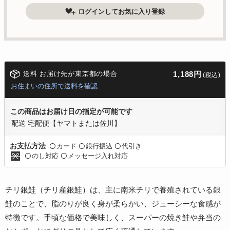
ログインしてお気に入り登録
送料 お届け先が東京都の場合
1,188円
(税込)
お住まいの住所で送料を確認
この商品はお届け日の指定が可能です
配送 宅配便【ヤマトまたは佐川】
カード
銀行振込
代引き
お支払方法
〇
〇
〇
のし対応
メッセージ入れ対応
〇
〇
チリ銀鮭（チリ産銀鮭）は、主に南米チリで養殖されている銀
鮭のことで、脂のりが良く身が柔らかい、ジューシーな食感が
特徴です。手頃な価格で美味しく、スーパーの焼き鮭や弁当の