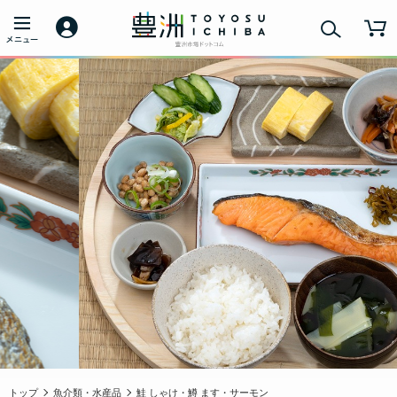
トップ
魚介類・水産品
鮭 しゃけ・鱒 ます・サーモン