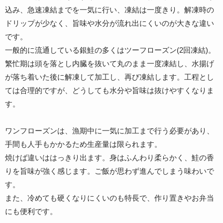
込み、急速凍結までを一気に行い、凍結は一度きり。解凍時の
ドリップが少なく、旨味や水分が流れ出にくいのが大きな違い
です。
一般的に流通している銀鮭の多くはツーフローズン(2回凍結)。
繁忙期は頭を落とし内臓を抜いて丸のまま一度凍結し、水揚げ
が落ち着いた後に解凍して加工し、再び凍結します。工程とし
ては合理的ですが、どうしても水分や旨味は抜けやすくなりま
す。
ワンフローズンは、漁期中に一気に加工まで行う必要があり、
手間も人手もかかるため生産量は限られます。
焼けば違いははっきり出ます。身はふんわり柔らかく、鮭の香
りを旨味が強く感じます。ご飯が思わず進んでしまう味わいで
す。
また、冷めても硬くなりにくいのも特長で、作り置きやお弁当
にも便利です。