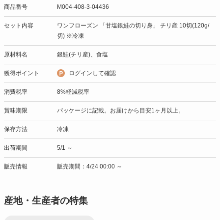
商品番号
M004-408-3-04436
セット内容
ワンフローズン 「甘塩銀鮭の切り身」 チリ産 10切(120g/
切) ※冷凍
原材料名
銀鮭(チリ産)、食塩
獲得ポイント
ログインして確認
消費税率
8%軽減税率
賞味期限
パッケージに記載。お届けから目安1ヶ月以上。
保存方法
冷凍
出荷期間
5/1 ～
販売情報
販売期間：4/24 00:00 ～
産地・生産者の特集