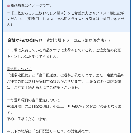
※
商品画像はイメージです。
※【二枚おろし／三枚おろし／開き】をご希望の方はリクエスト欄に記載
ください。（刺身用、しゃぶしゃぶ用スライスや皮引きはご対応できませ
ん）
店舗からのお知らせ
（豊洲市場ドットコム（鮮魚販売店））
※市場に入荷している商品をすぐに出荷をしている為、ご注文後の変更・
キャンセルはお受けできません。
※送料について
「通常宅配便」と「当日配送便」は送料が異なります。また、複数商品を
ご注文の際は送料が変動する場合がございます。 正確な送料・請求金額
は、ご注文手続き画面にてご確認下さいませ。
※毎週月曜日の当日配送について
毎週月曜日の当日配送便は、都合上「18時以降」のお届けのみとなりま
す。
予めご了承くださいませ。
※以下の地域は「当日配送サービス」の対象外です。