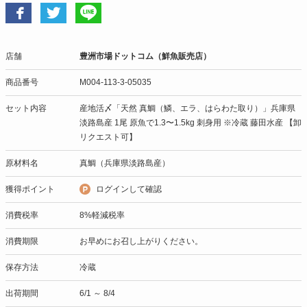
店舗
豊洲市場ドットコム（鮮魚販売店）
商品番号
M004-113-3-05035
セット内容
産地活〆「天然 真鯛（鱗、エラ、はらわた取り）」兵庫県
淡路島産 1尾 原魚で1.3〜1.5kg 刺身用 ※冷蔵 藤田水産 【卸
リクエスト可】
原材料名
真鯛（兵庫県淡路島産）
獲得ポイント
ログインして確認
消費税率
8%軽減税率
消費期限
お早めにお召し上がりください。
保存方法
冷蔵
出荷期間
6/1 ～ 8/4