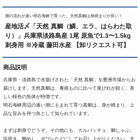
潮の流れが速い明石海峡で育った、天然真鯛は身締まりが良い！
産地活〆「天然 真鯛（鱗、エラ、はらわた取
り）」兵庫県淡路島産 1尾 原魚で1.3〜1.5kg
刺身用 ※冷蔵 藤田水産 【卸リクエスト可】
商品説明
兵庫県・淡路島で水揚げされた「天然 真鯛」を豊洲市場からお
届けします。天然真鯛は、養殖ものに比べて尾びれが鋭く、美
しい桜色の魚体が特徴です。
明石海峡周辺の速い潮にもまれて育つ真鯛は、身が締まり、上
品な旨みを持つ魚として知られています。
まずは刺身でどうぞ。その他にも、カルパッチョ、鯛しゃぶ、
塩焼き、鯛めし、ポワレなどにしてお召し上がりください。大