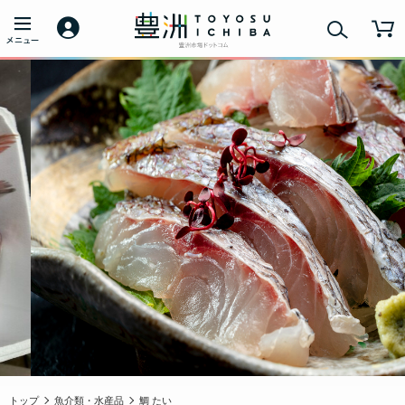
トップ
魚介類・水産品
鯛 たい