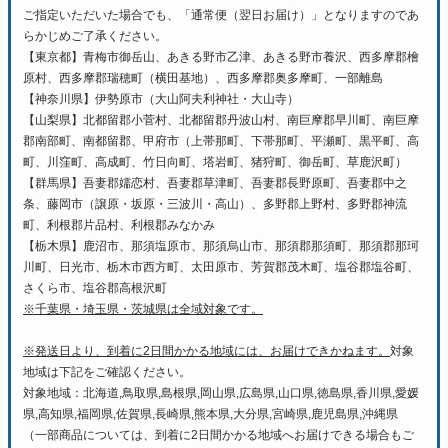
ご指定いただいた場合でも、「通常便（翌日お届け）」となりますのであ
らかじめご了承ください。
【東京都】青梅市御岳山、あきる野市乙津、あきる野市養沢、西多摩郡檜
原村、西多摩郡瑞穂町（横田基地）、西多摩郡奥多摩町、一部離島
【神奈川県】伊勢原市（大山阿夫利神社・大山寺）
【山梨県】北都留郡小菅村、北都留郡丹波山村、南巨摩郡早川町、南巨摩
郡南部町、南都留郡、甲府市（上帯那町、下帯那町、平瀬町、黒平町、高
町、川窪町、高成町、竹日向町、塔岩町、猪狩町、御岳町、草鹿沢町）
【群馬県】吾妻郡嬬恋村、吾妻郡草津町、吾妻郡長野原町、吾妻郡中之
条、藤岡市（譲原・坂原・三波川・高山）、多野郡上野村、多野郡神流
町、利根郡片品村、利根郡みなかみ
【栃木県】鹿沼市、那須塩原市、那須烏山市、那須郡那須町、那須郡那珂
川町、日光市、栃木市西方町、太田原市、芳賀郡茂木町、塩谷郡塩谷町、
さくら市、塩谷郡高根沢町
※千葉県・埼玉県・茨城県は全域対象です。
※発送日より、到着に2日間かかる地域には、お届けできかねます。
対象
地域は下記をご確認ください。
対象地域：北海道,鳥取県,島根県,岡山県,広島県,山口県,徳島県,香川県,愛媛
県,高知県,福岡県,佐賀県,長崎県,熊本県,大分県,宮崎県,鹿児島県,沖縄県
（一部商品については、到着に2日間かかる地域へお届けできる場合もご