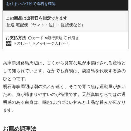
お住まいの住所で送料を確認
この商品は出荷日を指定できます
配送 宅配便（ヤマト・佐川・提携便など）
カード
銀行振込
代引き
お支払方法
〇
×
〇
のし不可
メッセージ入れ不可
×
×
兵庫県淡路島周辺は、古くから良質な魚が水揚げされる産地と
して知られています。なかでも真鯛は、淡路島を代表する魚の
ひとつです。
明石海峡周辺は潮の流れが速く、そこで育つ魚は運動量が多い
ため、身が締まりやすいのが特徴です。天然真鯛ならではの透
明感のある白身は、噛むほどに淡い甘みと上品な旨みが広がり
ます。
お薦め調理法