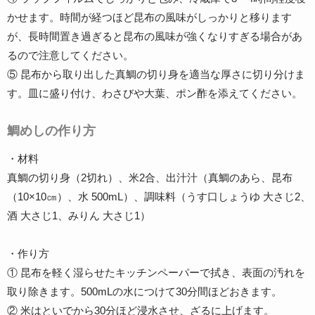
かせます。時間が経つほど昆布の風味がしっかりと移ります
が、長時間置き過ぎると昆布の風味が強くなりすぎる場合があ
るので注意してください。
⑤ 昆布から取り出した真鯛の切り身を適当な厚さに切り分けま
す。皿に盛り付け、わさびや大葉、ポン酢を添えてください。
鯛めしの作り方
・材料
真鯛の切り身（2切れ）、米2合、出汁汁（真鯛のあら、昆布
（10×10㎝）、水 500mL）、調味料（うす口しょうゆ 大さじ2、
酒 大さじ1、みりん 大さじ1）
・作り方
① 昆布を軽く湿らせたキッチンペーパーで拭き、表面の汚れを
取り除きます。500mLの水につけて30分間ほどおきます。
② 米はといでから30分ほど浸水させ、ざるに上げます。