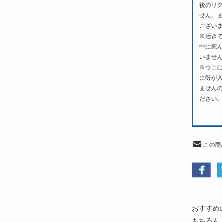
後のリ
せん。
ござい
※活き
中に死
いませ
※ウニ
に殻が
ません
ださい
この商
おすすめ
もちろん