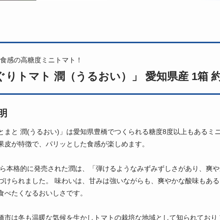
食感の高糖度ミニトマト！
りトマト 潤（うるおい）」 愛知県産 1箱 約1
明
とまと 潤(うるおい)」は愛知県豊橋でつくられる糖度8度以上もある
果皮が特徴で、パリッとした食感が楽しめます。
年から本格的に発売された潤は、「弾けるようなみずみずしさがあり、爽
づけられました。 味わいは、甘みは強いながらも、爽やかな酸味もあ
食べたくなるおいしさです。
橋市は冬も温暖な気候を生かしトマトの栽培な地域として知られており