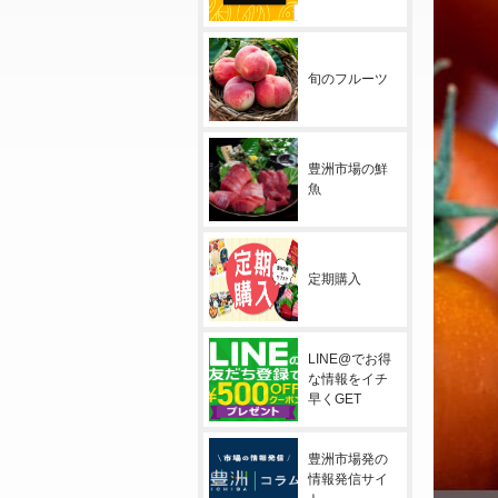
旬のフルーツ
豊洲市場の鮮
魚
定期購入
LINE@でお得
な情報をイチ
早くGET
豊洲市場発の
情報発信サイ