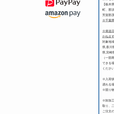
【栃木
町、那
芳賀郡
※千葉
※発送
かねま
対象地域
県,香川
県,宮崎
（一部
できる
くださ
※入荷
遅れる
※競り
※卸加
取り、
ご注文