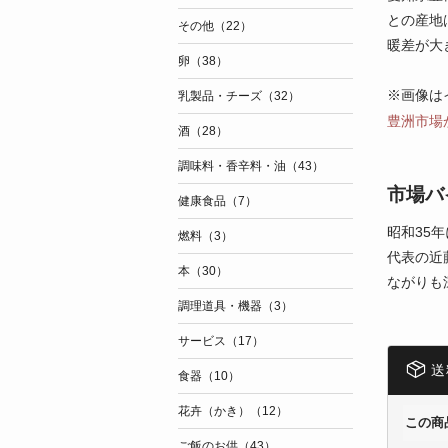
との産地
その他（22）
暖差が大
卵（38）
※画像は
乳製品・チーズ（32）
豊洲市場
酒（28）
調味料・香辛料・油（43）
市場バ
健康食品（7）
昭和35
燃料（3）
代表の近
本（30）
ながりも
調理道具・機器（3）
サービス（17）
送
食器（10）
花卉（かき）（12）
この商
ご飯のお供（43）