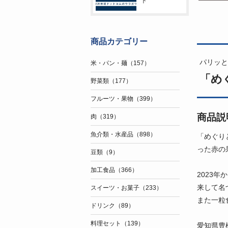
ト
商品カテゴリー
パリッと
米・パン・麺（157）
「めぐ
野菜類（177）
フルーツ・果物（399）
商品説
肉（319）
魚介類・水産品（898）
「めぐり
った赤の
豆類（9）
加工食品（366）
2023
来して名
スイーツ・お菓子（233）
また一粒
ドリンク（89）
料理セット（139）
愛知県豊