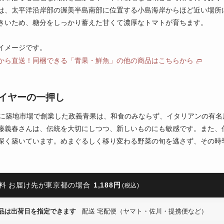
は、太平洋沿岸部の渥美半島南部に位置する小島海岸からほど近い場所
きいため、糖分をしっかり蓄えた甘くて濃厚なトマトが育ちます。
イメージです。
から直送！同梱できる「青果・鮮魚」の他の商品はこちらから
イヤーの一押し
年に築地市場で創業した政義青果は、和食のみならず、イタリアンの有
藤義春さんは、伝統を大切にしつつ、新しいものにも敏感です。また、
深く築いています。めまぐるしく移り変わる野菜の旬を逃さず、その時
料 お届け先が東京都の場合
1,188円
(税込)
品は出荷日を指定できます
配送 宅配便（ヤマト・佐川・提携便など）