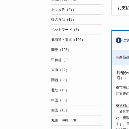
お支
おつまみ（43）
輸入食品（12）
ペットフード（7）
北海道・東北（126）
ご
関東（106）
※
商品
甲信越（11）
東海（22）
店舗か
店））
関西（38）
※市場
北陸（18）
注文後
中国（30）
※送料
四国（16）
「通常
た、複
九州・沖縄（78）
ます。