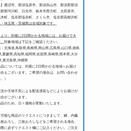
県】鹿沼市、那須塩原市、那須烏山市、那須郡那須
須郡那珂川町、日光市、栃木市西方町、太田原市、
茂木町、塩谷郡塩谷町、さくら市、塩谷郡高根沢町
県・埼玉県・茨城県は全域対象です。
日より、到着に2日間かかる地域には、お届けでき
す。
対象地域は下記をご確認ください。
：北海道,鳥取県,島根県,岡山県,広島県,山口県,徳島
県,愛媛県,高知県,福岡県,佐賀県,長崎県,熊本県,大分
県,鹿児島県,沖縄県
商品については、到着に2日間かかる地域へお届け
場合もございます。ご希望の場合は、お問い合わせ
い。）
状況や天候不良による配送遅延などによりお届けが
場合がございます。
物品のため、日々価格が変動いたします。
工可能な商品のリクエストにつきまして、鱗、内臓
二枚おろし、三枚おろしなどをご希望される場合、
の際に必ずリクエスト欄にご記入ください。ご注文