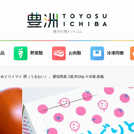
産品
野菜類
お肉類
冷凍同梱
めぐりトマト 潤（うるおい）」 愛知県産 1箱 約1kg ※冷蔵 政義