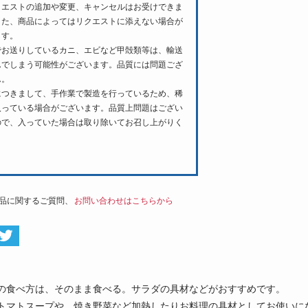
クエストの追加や変更、キャンセルはお受けできま
また、商品によってはリクエストに添えない場合が
ます。
でお送りしているカニ、エビなど甲殻類等は、輸送
んでしまう可能性がございます。品質には問題ござ
ん。
につきまして、手作業で製造を行っているため、稀
入っている場合がございます。品質上問題はござい
ので、入っていた場合は取り除いてお召し上がりく
。
品に関するご質問、
お問い合わせはこちらから
の食べ方は、そのまま食べる。サラダの具材などがおすすめです。
トマトスープや、焼き野菜など加熱したりお料理の具材としてお使いに