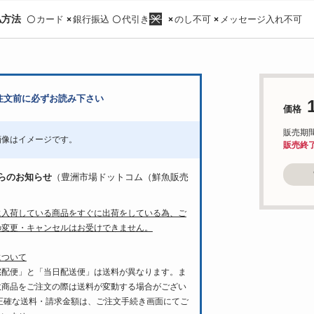
払方法
カード
銀行振込
代引き
のし不可
メッセージ入れ不可
〇
×
〇
×
×
注文前に必ずお読み下さい
価格
販売期間：6
画像はイメージです。
販売終
らのお知らせ
（豊洲市場ドットコム（鮮魚販売
に入荷している商品をすぐに出荷をしている為、ご
の変更・キャンセルはお受けできません。
について
宅配便」と「当日配送便」は送料が異なります。ま
数商品をご注文の際は送料が変動する場合がござい
 正確な送料・請求金額は、ご注文手続き画面にてご