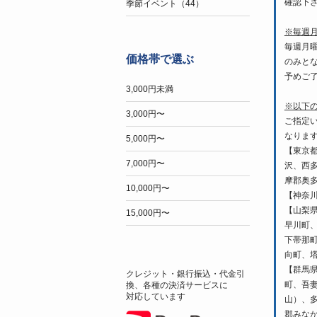
確認下
季節イベント（44）
※毎週
毎週月
価格帯で選ぶ
のみと
予めご
3,000円未満
※以下
3,000円〜
ご指定
なりま
5,000円〜
【東京
7,000円〜
沢、西
摩郡奥
10,000円〜
【神奈
【山梨
15,000円〜
早川町
下帯那
向町、
【群馬
クレジット・銀行振込・代金引
町、吾
換、各種の決済サービスに
対応しています
山）、
郡みな