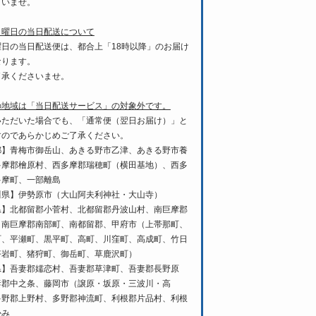
さいませ。
月曜日の当日配送について
曜日の当日配送便は、都合上「18時以降」のお届け
なります。
了承くださいませ。
の地域は「当日配送サービス」の対象外です。
いただいた場合でも、「通常便（翌日お届け）」と
すのであらかじめご了承ください。
都】青梅市御岳山、あきる野市乙津、あきる野市養
多摩郡檜原村、西多摩郡瑞穂町（横田基地）、西多
多摩町、一部離島
川県】伊勢原市（大山阿夫利神社・大山寺）
県】北都留郡小菅村、北都留郡丹波山村、南巨摩郡
、南巨摩郡南部町、南都留郡、甲府市（上帯那町、
町、平瀬町、黒平町、高町、川窪町、高成町、竹日
塔岩町、猪狩町、御岳町、草鹿沢町）
県】吾妻郡嬬恋村、吾妻郡草津町、吾妻郡長野原
妻郡中之条、藤岡市（譲原・坂原・三波川・高
多野郡上野村、多野郡神流町、利根郡片品村、利根
かみ