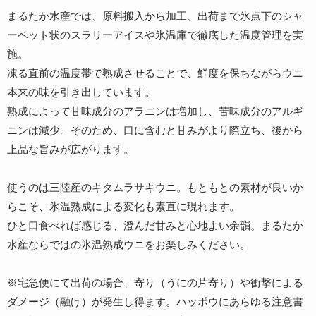
まるたか水産では、原料搬入から加工、出荷まで氷点下のシャ
ーベット状のスラリーアイスや氷温庫で徹底した温度管理を実
施。
凍る直前の温度帯で熟成させることで、鮮度を保ちながらウニ
本来の味を引き出しています。
熟成によって甘味成分のアラニンは増加し、苦味成分のアルギ
ニンは減少。そのため、口に含むと甘みがより際立ち、後から
上品な旨みが広がります。
使うのは三陸産のキタムラサキウニ。もともとの素材が良いか
らこそ、氷温熟成による変化も素直に現れます。
ひと口食べれば感じる、澄んだ甘みと心地よい余韻。まるたか
水産ならではの氷温熟成ウニをお楽しみください。
※宅急便にて出荷の場合、寄り（うにの片寄り）や衝撃による
ダメージ（融け）が発生し得ます。ハッポウにあらゆる注意書