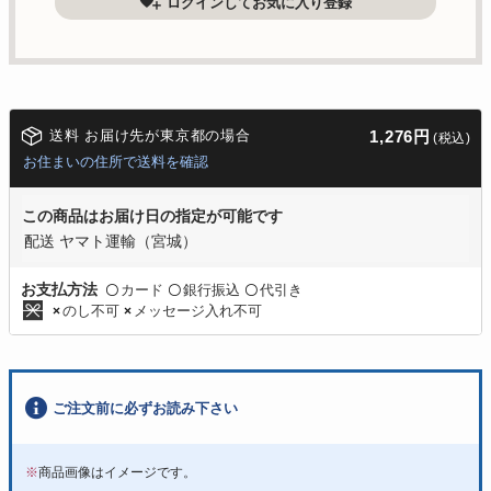
ログインしてお気に入り登録
送料 お届け先が東京都の場合
1,276円
(税込)
お住まいの住所で送料を確認
この商品はお届け日の指定が可能です
配送 ヤマト運輸（宮城）
カード
銀行振込
代引き
お支払方法
〇
〇
〇
のし不可
メッセージ入れ不可
×
×
ご注文前に必ずお読み下さい
※
商品画像はイメージです。