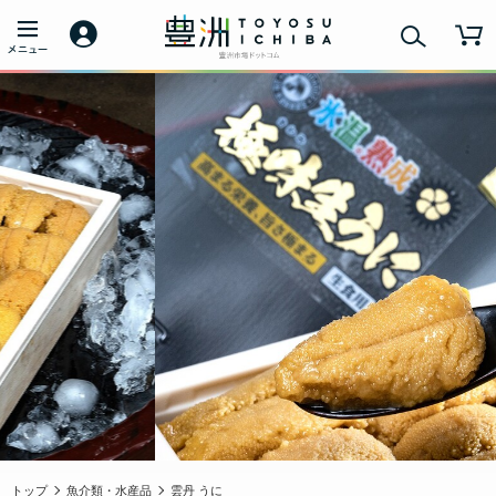
トップ
魚介類・水産品
雲丹 うに