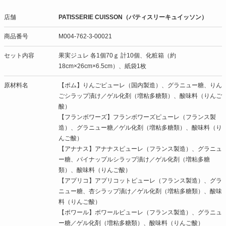
店舗
PATISSERIE CUISSON（パティスリーキュイッソン）
商品番号
M004-762-3-00021
セット内容
果実ジュレ 各1個70ｇ 計10個、化粧箱（約
18cm×26cm×6.5cm）、紙袋1枚
原材料名
【ポム】りんごピューレ（国内製造）、グラニュー糖、りん
ごシラップ漬け／ゲル化剤（増粘多糖類）、酸味料（りんご
酸）
【フランボワーズ】フランボワーズピューレ（フランス製
造）、グラニュー糖／ゲル化剤（増粘多糖類）、酸味料（り
んご酸）
【アナナス】アナナスピューレ（フランス製造）、グラニュ
ー糖、パイナップルシラップ漬け／ゲル化剤（増粘多糖
類）、酸味料（りんご酸）
【アプリコ】アプリコットピューレ（フランス製造）、グラ
ニュー糖、杏シラップ漬け／ゲル化剤（増粘多糖類）、酸味
料（りんご酸）
【ポワール】ポワールピューレ（フランス製造）、グラニュ
ー糖／ゲル化剤（増粘多糖類）、酸味料（りんご酸）