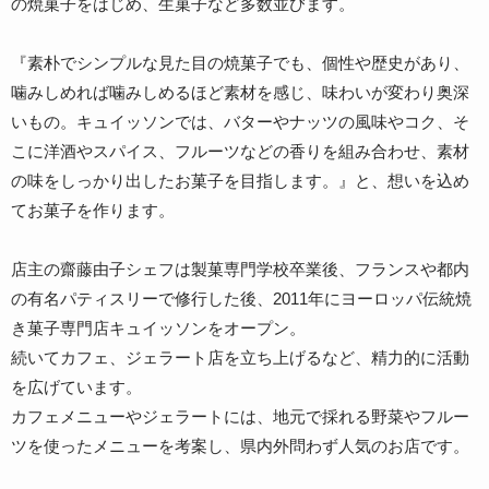
の焼菓子をはじめ、生菓子など多数並びます。
『素朴でシンプルな見た目の焼菓子でも、個性や歴史があり、
噛みしめれば噛みしめるほど素材を感じ、味わいが変わり奥深
いもの。キュイッソンでは、バターやナッツの風味やコク、そ
こに洋酒やスパイス、フルーツなどの香りを組み合わせ、素材
の味をしっかり出したお菓子を目指します。』と、想いを込め
てお菓子を作ります。
店主の齋藤由子シェフは製菓専門学校卒業後、フランスや都内
の有名パティスリーで修行した後、2011年にヨーロッパ伝統焼
き菓子専門店キュイッソンをオープン。
続いてカフェ、ジェラート店を立ち上げるなど、精力的に活動
を広げています。
カフェメニューやジェラートには、地元で採れる野菜やフルー
ツを使ったメニューを考案し、県内外問わず人気のお店です。