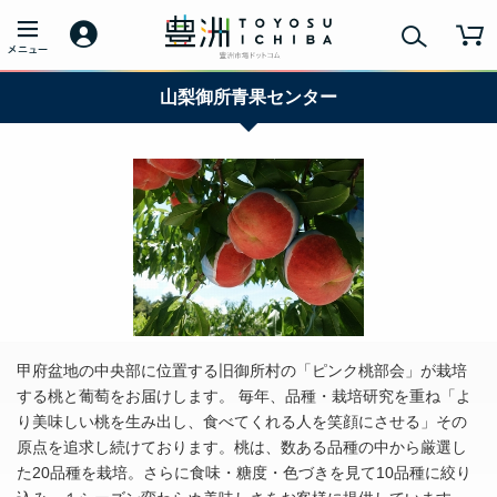
山梨御所青果センター
甲府盆地の中央部に位置する旧御所村の「ピンク桃部会」が栽培
する桃と葡萄をお届けします。 毎年、品種・栽培研究を重ね「よ
り美味しい桃を生み出し、食べてくれる人を笑顔にさせる」その
原点を追求し続けております。桃は、数ある品種の中から厳選し
た20品種を栽培。さらに食味・糖度・色づきを見て10品種に絞り