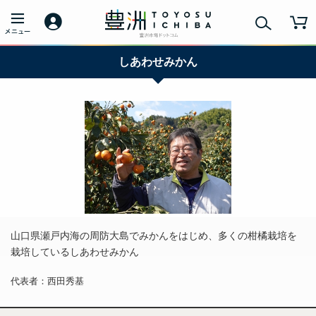
しあわせみかん
山口県瀬戸内海の周防大島でみかんをはじめ、多くの柑橘栽培を
栽培しているしあわせみかん
代表者：西田秀基