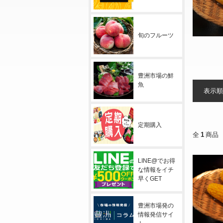
旬のフルーツ
豊洲市場の鮮
魚
表示順
定期購入
全
1
商品
LINE@でお得
な情報をイチ
早くGET
豊洲市場発の
情報発信サイ