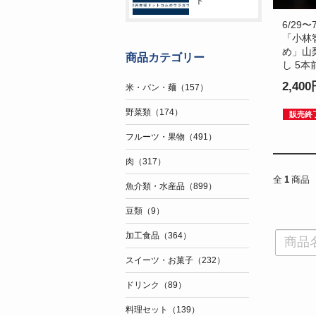
ト
6/29
「小林
め」山
商品カテゴリー
し 5本
2,40
米・パン・麺（157）
野菜類（174）
販売終
フルーツ・果物（491）
肉（317）
全
1
商品
魚介類・水産品（899）
豆類（9）
加工食品（364）
スイーツ・お菓子（232）
ドリンク（89）
料理セット（139）