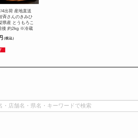
〜7/4出荷 産地直送
智斉さんのきみひ
梨県産 とうもろこ
前後 約2kg ※冷蔵
0円
（税込）
了