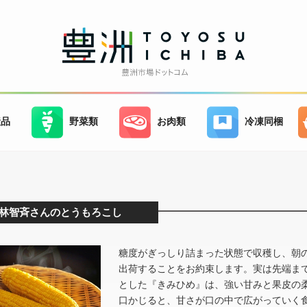
産品
野菜類
お肉類
冷凍同梱
林智斉さんのとうもろこし
糖度がぎっしり詰まった状態で収穫し、朝
出荷することをお約束します。実は先端まで
とした『きみひめ』は、強い甘みと果皮の
口かじると、甘さが口の中で広がっていく食