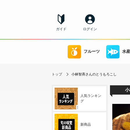
ガイド
ログイン
フルーツ
水
トップ
小林智斉さんのとうもろこし
小
人気ランキン
グ
新商品