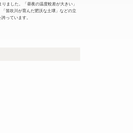
まりました。「昼夜の温度較差が大きい」
」「笛吹川が育んだ肥沃な土壌」などの立
を誇っています。