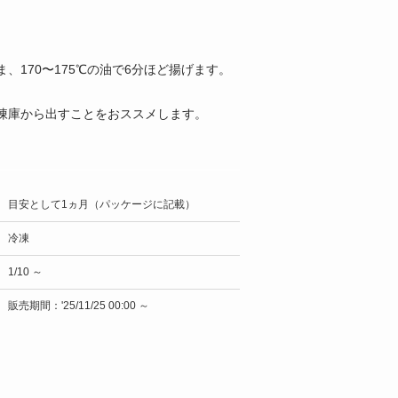
170〜175℃の油で6分ほど揚げます。
凍庫から出すことをおススメします。
目安として1ヵ月（パッケージに記載）
冷凍
1/10 ～
販売期間：'25/11/25 00:00 ～