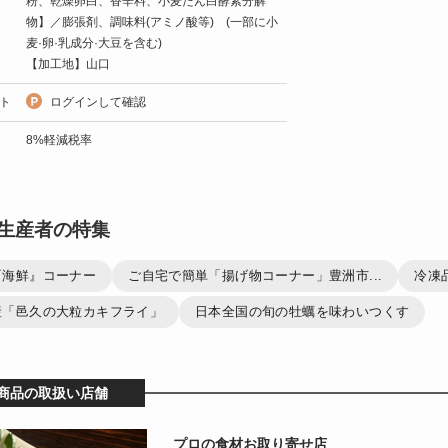
粉、乾燥卵白、香辛料、小麦たん白酵素分解
物】／膨張剤、調味料(アミノ酸等) (一部に小
麦·卵·乳成分·大豆を含む)
【加工地】山口
ト
ログインして確認
8%軽減税率
生産者の特集
『海鮮』コーナー
ご自宅で簡単「揚げ物コーナー」豊洲市...
冷凍
産「邑久の大粒カキフライ」
日本全国の旬の牡蠣を味わいつくす
商品の取扱い店舗
プロの食材お取り寄せ店