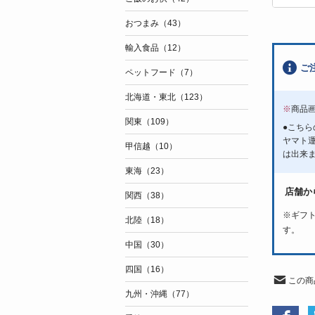
おつまみ（43）
輸入食品（12）
ご
ペットフード（7）
北海道・東北（123）
※
商品
関東（109）
●こち
ヤマト
甲信越（10）
は出来
東海（23）
店舗か
関西（38）
※
ギフ
北陸（18）
す。
中国（30）
四国（16）
この商
九州・沖縄（77）