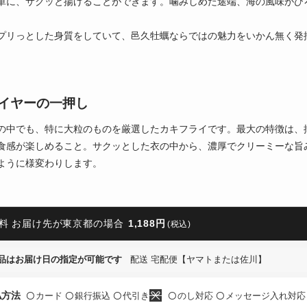
単に、サクッと揚げることができます。噛みしめた途端、海の風味がひ
プリっとした身質をしていて、邑久牡蠣ならではの魅力をいかん無く発
イヤーの一押し
の中でも、特に大粒のものを厳選したカキフライです。最大の特徴は、
食感が楽しめること。サクッとした衣の中から、濃厚でクリーミーな旨
ように様変わりします。
料 お届け先が東京都の場合
1,188円
(税込)
品はお届け日の指定が可能です
配送 宅配便【ヤマトまたは佐川】
払方法
カード
銀行振込
代引き
のし対応
メッセージ入れ対応
〇
〇
〇
〇
〇