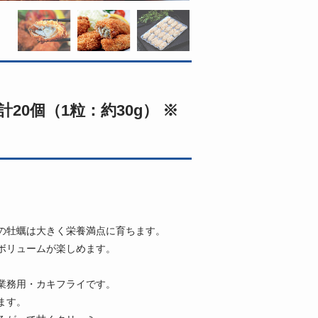
20個（1粒：約30g） ※
の牡蠣は大きく栄養満点に育ちます。
ボリュームが楽しめます。
業務用・カキフライです。
ます。