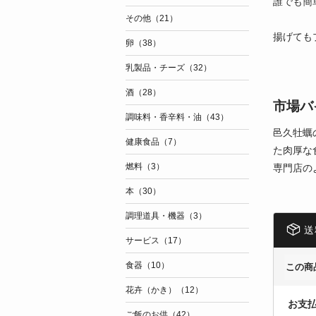
誰でも簡
その他（21）
揚げても
卵（38）
乳製品・チーズ（32）
酒（28）
市場バ
調味料・香辛料・油（43）
邑久牡蠣
健康食品（7）
た肉厚な
燃料（3）
専門店の
本（30）
調理道具・機器（3）
送
サービス（17）
食器（10）
この商
花卉（かき）（12）
お支
ご飯のお供（42）