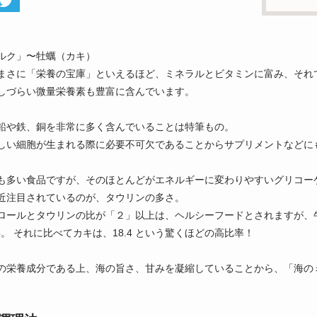
ルク」〜牡蠣（カキ）
まさに「栄養の宝庫」といえるほど、ミネラルとビタミンに富み、それ
しづらい微量栄養素も豊富に含んでいます。
鉛や鉄、銅を非常に多く含んでいることは特筆もの。
しい細胞が生まれる際に必要不可欠であることからサプリメントなどに
も多い食品ですが、そのほとんどがエネルギーに変わりやすいグリコー
近注目されているのが、タウリンの多さ。
ロールとタウリンの比が「２」以上は、ヘルシーフードとされますが、牛肉・
4。 それに比べてカキは、18.4 という驚くほどの高比率！
の栄養成分である上、海の旨さ、甘みを凝縮していることから、「海の