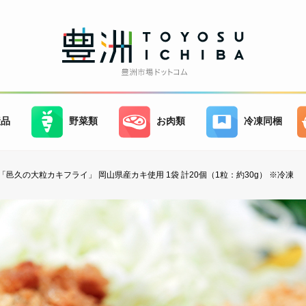
産品
野菜類
お肉類
冷凍同梱
「邑久の大粒カキフライ」 岡山県産カキ使用 1袋 計20個（1粒：約30g） ※冷凍