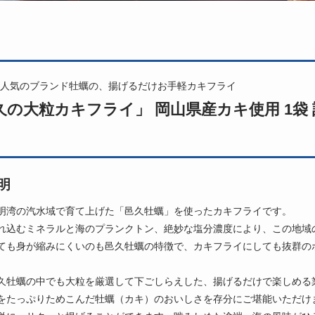
人気のブランド牡蠣の、揚げるだけお手軽カキフライ
久の大粒カキフライ」 岡山県産カキ使用 1袋 計
明
明湾の汽水域で育て上げた「邑久牡蠣」を使ったカキフライです。
れ込むミネラルと海のプランクトン、絶妙な塩分濃度により、この地域
ても身が縮みにくいのも邑久牡蠣の特徴で、カキフライにしても抜群の
久牡蠣の中でも大粒を厳選して下ごしらえした、揚げるだけで楽しめる
をたっぷりためこんだ牡蠣（カキ）のおいしさを存分にご堪能いただけ