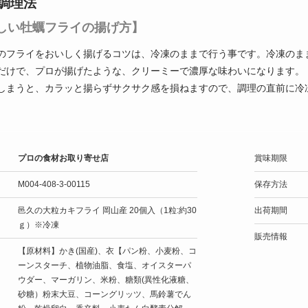
調理法
しい牡蠣フライの揚げ方】
のフライをおいしく揚げるコツは、冷凍のままで行う事です。冷凍のまま、
だけで、プロが揚げたような、クリーミーで濃厚な味わいになります。
しまうと、カラッと揚らずサクサク感を損ねますので、調理の直前に冷
プロの食材お取り寄せ店
賞味期限
M004-408-3-00115
保存方法
邑久の大粒カキフライ 岡山産 20個入（1粒:約30
出荷期間
ｇ）※冷凍
販売情報
【原材料】かき(国産)、衣【パン粉、小麦粉、コ
ーンスターチ、植物油脂、食塩、オイスターパ
ウダー、マーガリン、米粉、糖類(異性化液糖、
砂糖）粉末大豆、コーングリッツ、馬鈴薯でん