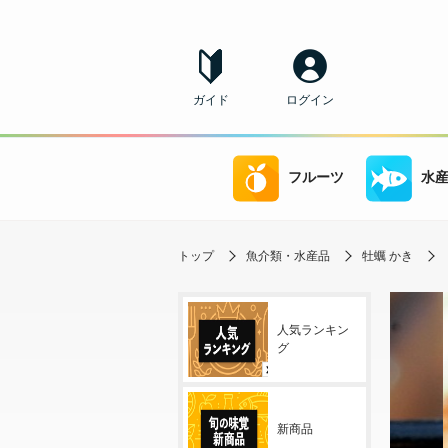
ガイド
ログイン
フルーツ
水
トップ
魚介類・水産品
牡蠣 かき
人気ランキン
グ
新商品