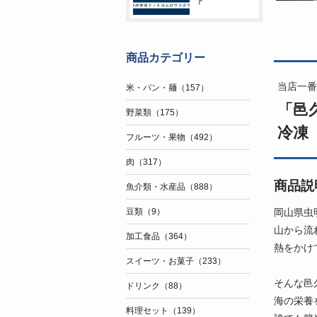
ト
商品カテゴリー
当店一番
米・パン・麺（157）
「邑
野菜類（175）
冷凍
フルーツ・果物（492）
肉（317）
商品説
魚介類・水産品（888）
岡山県虫
豆類（9）
山から流
加工食品（364）
熱をかけ
スイーツ・お菓子（233）
そんな邑
ドリンク（88）
海の栄養
料理セット（139）