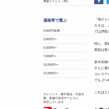
季節イベント（45）
「海のミ
価格帯で選ぶ
カキは、
3,000円未満
では摂取
3,000円〜
特に、亜
5,000円〜
亜鉛は新
7,000円〜
炭水化物
10,000円〜
さらに最
15,000円〜
コレステ
でも 2〜
これほど
クレジット・銀行振込・代金引
換、各種の決済サービスに
対応しています