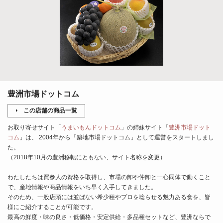
豊洲市場ドットコム
この店舗の商品一覧
お取り寄せサイト「
うまいもんドットコム
」の姉妹サイト「
豊洲市場ドット
コム
」は、 2004年から「築地市場ドットコム」として運営をスタートしまし
た。
（2018年10月の豊洲移転にともない、サイト名称を変更）
わたしたちは買参人の資格を取得し、市場の卸や仲卸と一心同体で動くこと
で、産地情報や商品情報をいち早く入手してきました。
そのため、一般店頭には並ばない希少種やプロを唸らせる魅力ある食を、皆
様にご紹介することが可能です。
最高の鮮度・味の良さ・低価格・安定供給・多品種セットなど、豊洲ならで