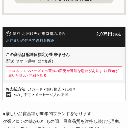
送料 お届け先が東京都の場合
2,035円
(税込)
お住まいの住所で送料を確認
この商品は配達日指定が出来ません
配送 ヤマト運輸（北海道）
クロネコメンバーズで出荷後の変更が可能な場合があります(通知が
届いた場合)
詳細を見る
カード
銀行振込
代引き
お支払方法
〇
×
×
のし不可
メッセージ入れ不可
×
×
●厳しい品質基準が60年間ブランドを守ります
夕張メロンの味が60年もの間、最高品質を維持し続けた理由。