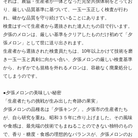
それは、農協・生産者が一体となった完全共撰体制をとってお
り、厳しい品質基準に基づいて、一玉一玉正しく検査が行わ
れ、確かな品質を守り続けていることにあります。
検査はすべて生産者から選抜された達人たちの目で行います。
夕張のメロンは、厳しい基準をクリアしたものだけ初めて「夕
張メロン」として世に送り出されます。
生産者から選抜された検査員たちは、10年以上かけて技術を磨
き一玉一玉と真剣に向かい合い、夕張メロンの厳しい検査基準
から、わずかでも規格を外れるメロンは、容赦なく廃棄処分し
てしまうのです。
●夕張メロンの美味しい秘密
「生産者たちの挑戦が生み出した奇跡の果実」
夕張メロンの品種名は「夕張キング」。夕張市の生産者たち
が、自ら研究を重ね、昭和３５年に作り上げました。その風味
や食感は、最先端の技術でもまねることのできない独特のもの
で、香り・糖度・食感の理想的なバランスが、夕張メロンのお