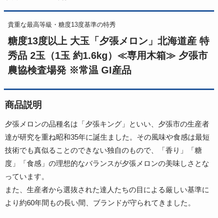
貴重な最高等級・糖度13度基準の特秀
糖度13度以上 大玉「夕張メロン」北海道産 特
秀品 2玉（1玉 約1.6kg）≪専用木箱≫ 夕張市
農協検査場発 ※常温 GI産品
商品説明
夕張メロンの品種名は「夕張キング」といい、夕張市の生産者
達が研究を重ね昭和35年に誕生ました。その風味や食感は最短
技術でも真似ることのできない独自のもので、「香り」「糖
度」「食感」の理想的なバランスが夕張メロンの美味しさとな
っています。
また、生産者から選抜された達人たちの目による厳しい基準に
より約60年間もの長い間、ブランドが守られてきました。