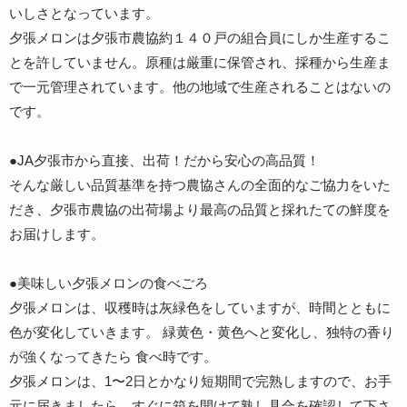
いしさとなっています。
夕張メロンは夕張市農協約１４０戸の組合員にしか生産するこ
とを許していません。原種は厳重に保管され、採種から生産ま
で一元管理されています。他の地域で生産されることはないの
です。
●JA夕張市から直接、出荷！だから安心の高品質！
そんな厳しい品質基準を持つ農協さんの全面的なご協力をいた
だき、夕張市農協の出荷場より最高の品質と採れたての鮮度を
お届けします。
●美味しい夕張メロンの食べごろ
夕張メロンは、収穫時は灰緑色をしていますが、時間とともに
色が変化していきます。 緑黄色・黄色へと変化し、独特の香り
が強くなってきたら 食べ時です。
夕張メロンは、1〜2日とかなり短期間で完熟しますので、お手
元に届きましたら、すぐに箱を開けて熟し具合を確認して下さ