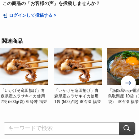
この商品の「お客様の声」を投稿しませんか？
ログインして投稿する >
関連商品
「いかげそ竜田揚げ」青
「いかげそ竜田揚げ」青
「漁師風いか醤
森県産ムラサキイカ使用
森県産ムラサキイカ使用
鳥取県産 10袋（1
2袋 (500g/袋) ※冷凍 福栄
1袋 (500g/袋) ※冷凍 福栄
袋） ※冷凍 福栄
#食の宝庫あおもり
#食の宝庫あおもり