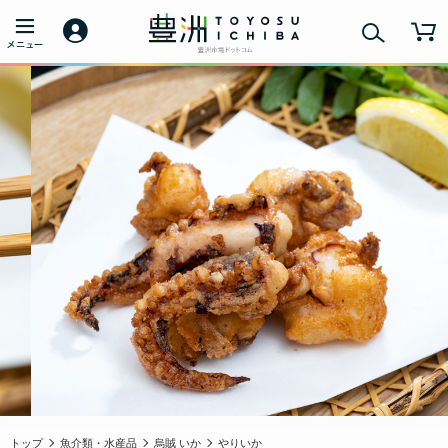
トップ
魚介類・水産品
烏賊 いか
やりいか