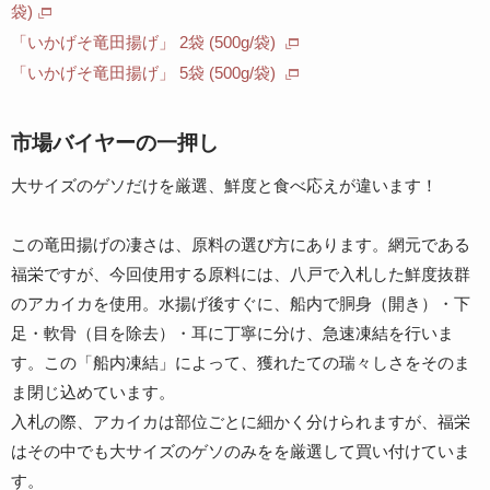
袋)
「いかげそ竜田揚げ」 2袋 (500g/袋)
「いかげそ竜田揚げ」 5袋 (500g/袋)
市場バイヤーの一押し
大サイズのゲソだけを厳選、鮮度と食べ応えが違います！
この竜田揚げの凄さは、原料の選び方にあります。網元である
福栄ですが、今回使用する原料には、八戸で入札した鮮度抜群
のアカイカを使用。水揚げ後すぐに、船内で胴身（開き）・下
足・軟骨（目を除去）・耳に丁寧に分け、急速凍結を行いま
す。この「船内凍結」によって、獲れたての瑞々しさをそのま
ま閉じ込めています。
入札の際、アカイカは部位ごとに細かく分けられますが、福栄
はその中でも大サイズのゲソのみをを厳選して買い付けていま
す。