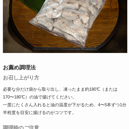
お薦め調理法
お召し上がり方
必要な分だけ袋から取り出し、凍ったまま約180℃（または
170〜180℃）の油で揚げてください。
一度にたくさん入れると油の温度が下がるため、4〜5本ずつ1分
半程度を目安に揚げるのがコツです。
調理時のご注意