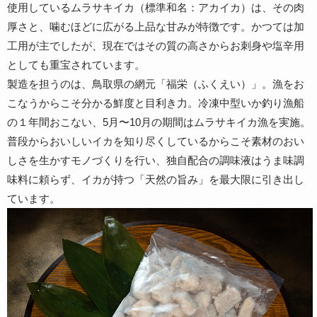
使用しているムラサキイカ（標準和名：アカイカ）は、その肉
厚さと、噛むほどに広がる上品な甘みが特徴です。かつては加
工用が主でしたが、現在ではその質の高さからお刺身や塩辛用
としても重宝されています。
製造を担うのは、鳥取県の網元「福栄（ふくえい）」。漁をお
こなうからこそ分かる鮮度と目利き力。冷凍中型いか釣り漁船
の１年間おこない、5月〜10月の期間はムラサキイカ漁を実施。
普段からおいしいイカを知り尽くしているからこそ素材のおい
しさを生かすモノづくりを行い、独自配合の調味液はうま味調
味料に頼らず、イカが持つ「天然の旨み」を最大限に引き出し
ています。