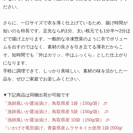
ださい。
さらに、一口サイズで衣を薄く仕上げているため、揚げ時間が
短いのも特長です。足先なら約1分、太い根元でも1分半〜2分ほ
どで揚げ上がります。一般的な冷凍惣菜のように衣でボリュー
ムを出すのではなく、素材の良さを引き立てる薄衣だからこ
そ、短時間でも「外はカリッ、中はふっくら」とした仕上がり
になります。
手軽に調理できて、しっかり美味しい。素材の味を活かした一
品を、ぜひご家庭でお楽しみください。
▼下記商品は同梱出荷が可能です
「漁師風いか醤油漬け」鳥取県産 1袋（150g/袋）
「漁師風いか醤油漬け」鳥取県産 5袋（150g/袋）
「漁師風いか醤油漬け」鳥取県産 10袋（150g/袋）
「いかげそ竜田揚げ」青森県産ムラサキイカ使用 1袋 (500g/