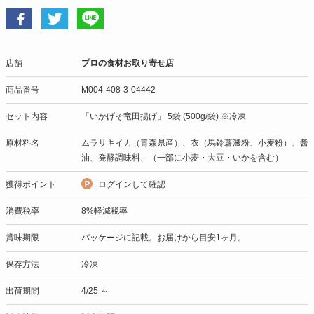
店舗
プロの食材お取り寄せ店
商品番号
M004-408-3-04442
セット内容
「いかげそ竜田揚げ」 5袋 (500g/袋) ※冷凍
原材料名
ムラサキイカ（青森県産）、衣（馬鈴薯澱粉、小麦粉）、醤
油、発酵調味料、（一部に小麦・大豆・いかを含む）
獲得ポイント
ログインして確認
消費税率
8%軽減税率
賞味期限
パッケージに記載。お届けから目安1ヶ月。
保存方法
冷凍
出荷期間
4/25 ～