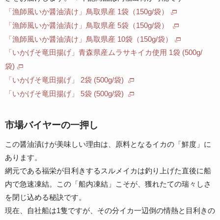
「漁師風いか醤油漬け」鳥取県産 1袋（150g/袋）
「漁師風いか醤油漬け」鳥取県産 5袋（150g/袋）
「漁師風いか醤油漬け」鳥取県産 10袋（150g/袋）
「いかげそ竜田揚げ」青森県産ムラサキイカ使用 1袋 (500g/
袋)
「いかげそ竜田揚げ」 2袋 (500g/袋)
「いかげそ竜田揚げ」 5袋 (500g/袋)
市場バイヤーの一押し
この醤油漬けが美味しい理由は、原料となるイカの「鮮度」に
あります。
網元である福栄が目利きするスルメイカは釣り上げた直後に船
内で急速凍結。この「船内凍結」こそが、獲れたての瑞々しさ
を閉じ込める秘訣です。
現在、自社船は1隻ですが、その分イカ一辺倒の情熱と目利きの