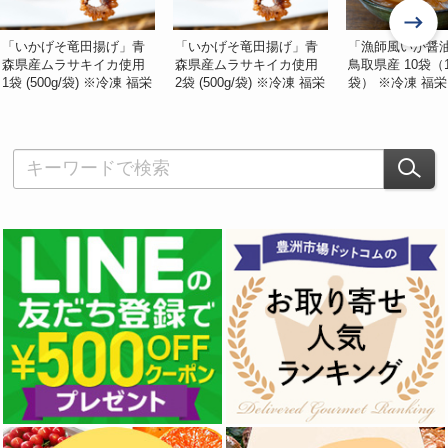
「いかげそ竜田揚げ」青
「いかげそ竜田揚げ」青
「漁師風いか醤
森県産ムラサキイカ使用
森県産ムラサキイカ使用
鳥取県産 10袋（1
1袋 (500g/袋) ※冷凍 福栄
2袋 (500g/袋) ※冷凍 福栄
袋） ※冷凍 福栄
#食の宝庫あおもり
#食の宝庫あおもり