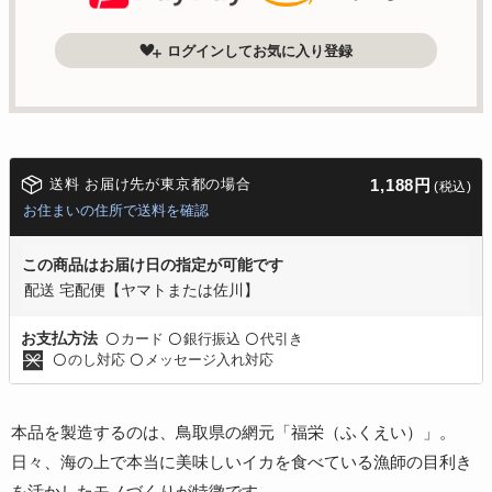
ログインしてお気に入り登録
送料 お届け先が東京都の場合
1,188円
(税込)
お住まいの住所で送料を確認
この商品はお届け日の指定が可能です
配送 宅配便【ヤマトまたは佐川】
カード
銀行振込
代引き
お支払方法
〇
〇
〇
のし対応
メッセージ入れ対応
〇
〇
本品を製造するのは、鳥取県の網元「福栄（ふくえい）」。
日々、海の上で本当に美味しいイカを食べている漁師の目利き
を活かしたモノづくりが特徴です。