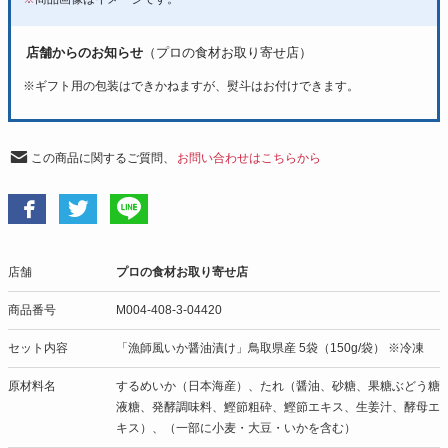
店舗からのお知らせ
（プロの食材お取り寄せ店）
※
ギフト用の包装はできかねますが、熨斗はお付けできます。
この商品に関するご質問、
お問い合わせはこちらから
店舗
プロの食材お取り寄せ店
商品番号
M004-408-3-04420
セット内容
「漁師風いか醤油漬け」鳥取県産 5袋（150g/袋） ※冷凍
原材料名
するめいか（日本海産）、たれ（醤油、砂糖、果糖ぶどう糖
液糖、発酵調味料、鰹節粗砕、鰹節エキス、生姜汁、酵母エ
キス）、（一部に小麦・大豆・いかを含む）