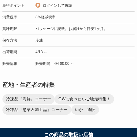
獲得ポイント
ログインして確認
消費税率
8%軽減税率
賞味期限
パッケージに記載。お届けから目安1ヶ月。
保存方法
冷凍
出荷期間
4/13 ～
販売情報
販売期間：4/4 00:00 ～
産地・生産者の特集
冷凍品『海鮮』コーナー
GWに食べたいご馳走特集！
冷凍品『惣菜＆加工品』コーナー
いか 通販
この商品の取扱い店舗