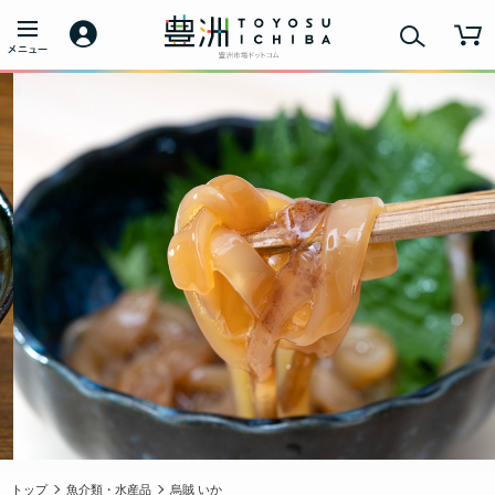
トップ
魚介類・水産品
烏賊 いか