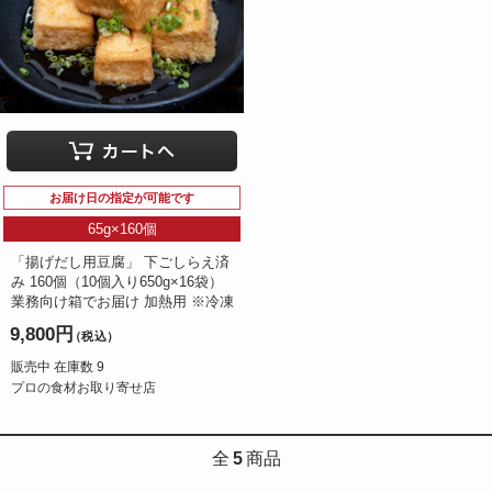
お届け日の指定が可能です
65g×160個
「揚げだし用豆腐」 下ごしらえ済
み 160個（10個入り650g×16袋）
業務向け箱でお届け 加熱用 ※冷凍
9,800円
（税込）
販売中 在庫数 9
プロの食材お取り寄せ店
全
5
商品