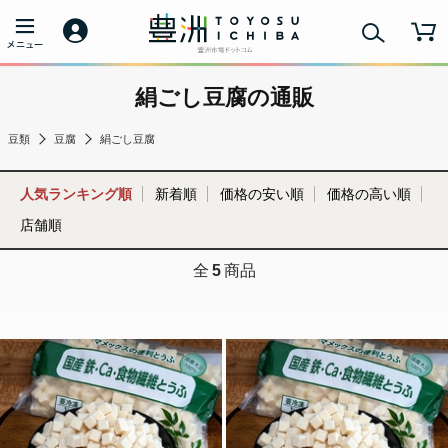
絹ごし豆腐の通販
豆類
豆腐
絹ごし豆腐
人気ランキング順
新着順
価格の安い順
価格の高い順
店舗順
全
5
商品