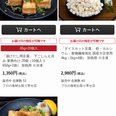
お届け日の指定が可能です
お届け日の指定が可能です
65g×20個入
「ダイスカット豆腐」 鉄・カルシ
ウム・食物繊維強化 国産大豆使用
「揚げだし用豆腐」 下ごしらえ済
4kg（1kg×4袋） 加熱用 ※冷凍
み 業務向け 20個（10個入り
650g×2袋） 加熱用 ※冷凍
1,350円
2,980円
（税込）
（税込）
販売中 在庫数 52
販売中 在庫数 40
プロの食材お取り寄せ店
プロの食材お取り寄せ店