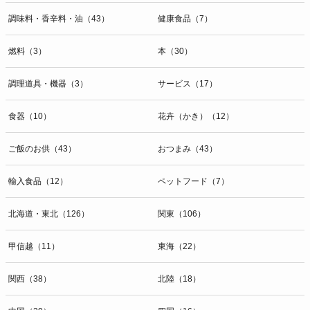
調味料・香辛料・油（43）
健康食品（7）
燃料（3）
本（30）
調理道具・機器（3）
サービス（17）
食器（10）
花卉（かき）（12）
ご飯のお供（43）
おつまみ（43）
輸入食品（12）
ペットフード（7）
北海道・東北（126）
関東（106）
甲信越（11）
東海（22）
関西（38）
北陸（18）