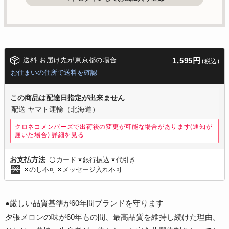
送料 お届け先が東京都の場合
1,595円
(税込)
お住まいの住所で送料を確認
この商品は配達日指定が出来ません
配送 ヤマト運輸（北海道）
クロネコメンバーズで出荷後の変更が可能な場合があります(通知が
届いた場合)
詳細を見る
カード
銀行振込
代引き
お支払方法
〇
×
×
のし不可
メッセージ入れ不可
×
×
●厳しい品質基準が60年間ブランドを守ります
夕張メロンの味が60年もの間、最高品質を維持し続けた理由。