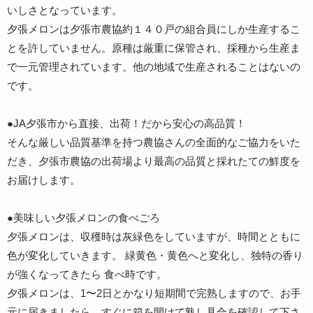
いしさとなっています。
夕張メロンは夕張市農協約１４０戸の組合員にしか生産するこ
とを許していません。原種は厳重に保管され、採種から生産ま
で一元管理されています。他の地域で生産されることはないの
です。
●JA夕張市から直接、出荷！だから安心の高品質！
そんな厳しい品質基準を持つ農協さんの全面的なご協力をいた
だき、夕張市農協の出荷場より最高の品質と採れたての鮮度を
お届けします。
●美味しい夕張メロンの食べごろ
夕張メロンは、収穫時は灰緑色をしていますが、時間とともに
色が変化していきます。 緑黄色・黄色へと変化し、独特の香り
が強くなってきたら 食べ時です。
夕張メロンは、1〜2日とかなり短期間で完熟しますので、お手
元に届きましたら、すぐに箱を開けて熟し具合を確認して下さ