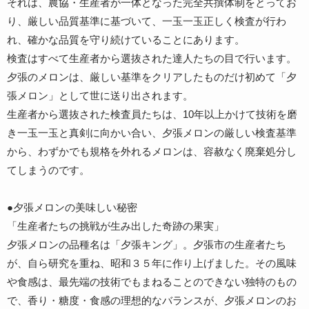
それは、農協・生産者が一体となった完全共撰体制をとってお
り、厳しい品質基準に基づいて、一玉一玉正しく検査が行わ
れ、確かな品質を守り続けていることにあります。
検査はすべて生産者から選抜された達人たちの目で行います。
夕張のメロンは、厳しい基準をクリアしたものだけ初めて「夕
張メロン」として世に送り出されます。
生産者から選抜された検査員たちは、10年以上かけて技術を磨
き一玉一玉と真剣に向かい合い、夕張メロンの厳しい検査基準
から、わずかでも規格を外れるメロンは、容赦なく廃棄処分し
てしまうのです。
●夕張メロンの美味しい秘密
「生産者たちの挑戦が生み出した奇跡の果実」
夕張メロンの品種名は「夕張キング」。夕張市の生産者たち
が、自ら研究を重ね、昭和３５年に作り上げました。その風味
や食感は、最先端の技術でもまねることのできない独特のもの
で、香り・糖度・食感の理想的なバランスが、夕張メロンのお