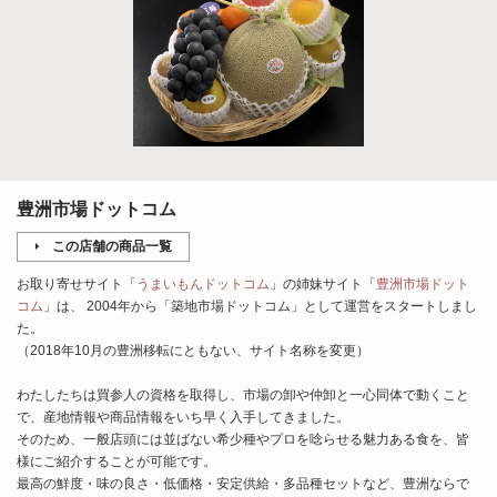
豊洲市場ドットコム
この店舗の商品一覧
お取り寄せサイト「
うまいもんドットコム
」の姉妹サイト「
豊洲市場ドット
コム
」は、 2004年から「築地市場ドットコム」として運営をスタートしまし
た。
（2018年10月の豊洲移転にともない、サイト名称を変更）
わたしたちは買参人の資格を取得し、市場の卸や仲卸と一心同体で動くこと
で、産地情報や商品情報をいち早く入手してきました。
そのため、一般店頭には並ばない希少種やプロを唸らせる魅力ある食を、皆
様にご紹介することが可能です。
最高の鮮度・味の良さ・低価格・安定供給・多品種セットなど、豊洲ならで