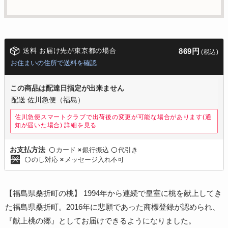
送料 お届け先が東京都の場合
869円
(税込)
お住まいの住所で送料を確認
この商品は配達日指定が出来ません
配送 佐川急便（福島）
佐川急便スマートクラブで出荷後の変更が可能な場合があります(通
知が届いた場合)
詳細を見る
カード
銀行振込
代引き
お支払方法
〇
×
〇
のし対応
メッセージ入れ不可
〇
×
【福島県桑折町の桃】 1994年から連続で皇室に桃を献上してき
た福島県桑折町。2016年に悲願であった商標登録が認められ、
『献上桃の郷』としてお届けできるようになりました。