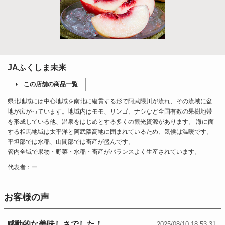
JAふくしま未来
この店舗の商品一覧
県北地域には中心地域を南北に縦貫する形で阿武隈川が流れ、その流域に盆
地が広がっています。地域内はモモ、リンゴ、ナシなど全国有数の果樹地帯
を形成している他、温泉をはじめとする多くの観光資源があります。 海に面
する相馬地域は太平洋と阿武隈高地に囲まれているため、気候は温暖です。
平坦部では水稲、山間部では畜産が盛んです。
管内全域で果物・野菜・水稲・畜産がバランスよく生産されています。
代表者：ー
お客様の声
感動的な美味しさでした！
2025/08/10 18:53:31