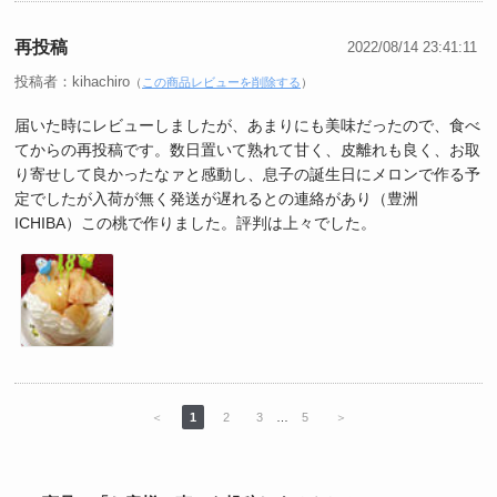
再投稿
2022/08/14 23:41:11
投稿者：kihachiro
（
この商品レビューを削除する
）
届いた時にレビューしましたが、あまりにも美味だったので、食べ
てからの再投稿です。数日置いて熟れて甘く、皮離れも良く、お取
り寄せして良かったなァと感動し、息子の誕生日にメロンで作る予
定でしたが入荷が無く発送が遅れるとの連絡があり（豊洲
ICHIBA）この桃で作りました。評判は上々でした。
＜
1
2
3
…
5
＞