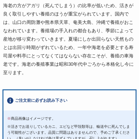
海老の方がアガリ（死んでしまう）の比率が低いため、活きが
良く取引しやすい養殖のほうが重宝がられています。国内で
は、山口の周防灘や熊本県天草、奄美大島、沖縄で養殖がおこ
なわれています。養殖場の手入れの都合もあり、季節によって
産地が移り変わっていきます。夏場にしか出回らない天然もの
とは出回り時期がずれているため、一年中海老を必要とする寿
司屋や料亭にとってなくてはならない存在こそが、養殖の車海
老です。海老の養殖事業は昭和30年代中ごろから本格化し今に
至ります。
ご注文前に必ずお読み下さい
※
商品画像はイメージです。
※活きでお送りしているカニ、エビなど甲殻類等は、輸送中に死んでしま
う可能性がございます。品質に問題はありませんので、予めご了承くださ
い。（臭いがしなければ色は黒ずんでいますが、召し上がれます）