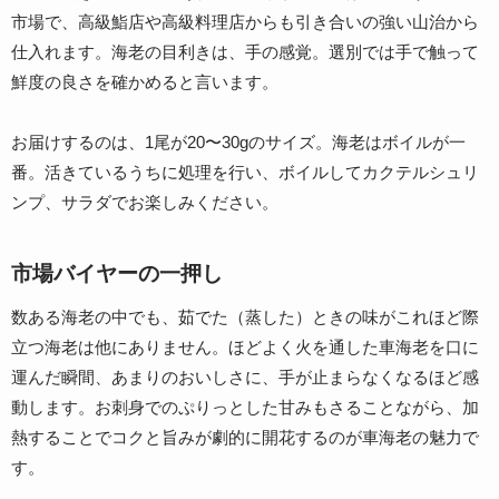
市場で、高級鮨店や高級料理店からも引き合いの強い山治から
仕入れます。海老の目利きは、手の感覚。選別では手で触って
鮮度の良さを確かめると言います。
お届けするのは、1尾が20〜30gのサイズ。海老はボイルが一
番。活きているうちに処理を行い、ボイルしてカクテルシュリ
ンプ、サラダでお楽しみください。
市場バイヤーの一押し
数ある海老の中でも、茹でた（蒸した）ときの味がこれほど際
立つ海老は他にありません。ほどよく火を通した車海老を口に
運んだ瞬間、あまりのおいしさに、手が止まらなくなるほど感
動します。お刺身でのぷりっとした甘みもさることながら、加
熱することでコクと旨みが劇的に開花するのが車海老の魅力で
す。