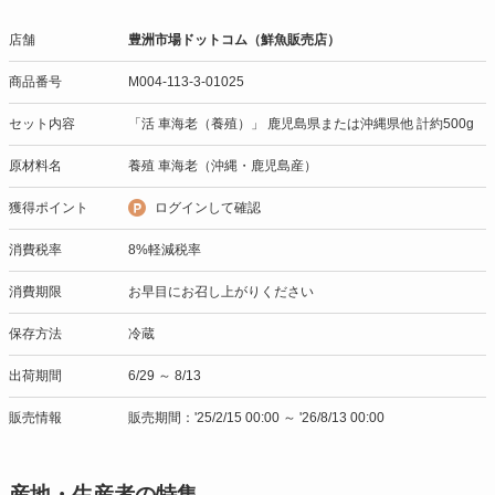
店舗
豊洲市場ドットコム（鮮魚販売店）
商品番号
M004-113-3-01025
セット内容
「活 車海老（養殖）」 鹿児島県または沖縄県他 計約500g
原材料名
養殖 車海老（沖縄・鹿児島産）
獲得ポイント
ログインして確認
消費税率
8%軽減税率
消費期限
お早目にお召し上がりください
保存方法
冷蔵
出荷期間
6/29 ～ 8/13
販売情報
販売期間：'25/2/15 00:00 ～ '26/8/13 00:00
産地・生産者の特集