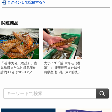
ログインして投稿する >
関連商品
「活 車海老（養殖）」鹿
大サイズ「活 車海老（養
児島県または沖縄県産他
殖）」 鹿児島県または沖
計約300g（20〜30g／
縄県産他 5尾（40g前後／
尾）※冷蔵 山治
尾） ※冷蔵 山治