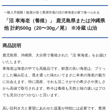
一般入手困難！鮨屋が使う豊洲市場の活の車海老が家で食べられる
「活 車海老（養殖）」 鹿児島県または沖縄県
他 計約500g（20〜30g／尾） ※冷蔵 山治
商品説明
鹿児島県、沖縄県、大分県で養殖された『活 車海老』をお届け
いたします。
車海老は海老の中でも高級品です。鮮度の良い海老は、ブリっ
とした噛み応え、透き通った味わいでまさに本来の海老の魅力
に出会えます。特に国産、それも活こそがその希少さや美しさ
から高値で取引されます。昨今は養殖も天然と味の違いはプロ
でも見分けがつかないと言います。
高い目利き力と要望にあわせた提案が仲卸には必要です。豊洲