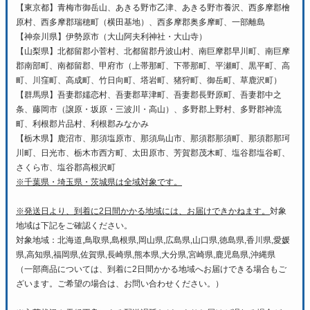
【東京都】青梅市御岳山、あきる野市乙津、あきる野市養沢、西多摩郡檜
原村、西多摩郡瑞穂町（横田基地）、西多摩郡奥多摩町、一部離島
【神奈川県】伊勢原市（大山阿夫利神社・大山寺）
【山梨県】北都留郡小菅村、北都留郡丹波山村、南巨摩郡早川町、南巨摩
郡南部町、南都留郡、甲府市（上帯那町、下帯那町、平瀬町、黒平町、高
町、川窪町、高成町、竹日向町、塔岩町、猪狩町、御岳町、草鹿沢町）
【群馬県】吾妻郡嬬恋村、吾妻郡草津町、吾妻郡長野原町、吾妻郡中之
条、藤岡市（譲原・坂原・三波川・高山）、多野郡上野村、多野郡神流
町、利根郡片品村、利根郡みなかみ
【栃木県】鹿沼市、那須塩原市、那須烏山市、那須郡那須町、那須郡那珂
川町、日光市、栃木市西方町、太田原市、芳賀郡茂木町、塩谷郡塩谷町、
さくら市、塩谷郡高根沢町
※千葉県・埼玉県・茨城県は全域対象です。
※発送日より、到着に2日間かかる地域には、お届けできかねます。
対象
地域は下記をご確認ください。
対象地域：北海道,鳥取県,島根県,岡山県,広島県,山口県,徳島県,香川県,愛媛
県,高知県,福岡県,佐賀県,長崎県,熊本県,大分県,宮崎県,鹿児島県,沖縄県
（一部商品については、到着に2日間かかる地域へお届けできる場合もご
ざいます。ご希望の場合は、お問い合わせください。）