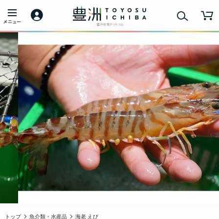
トップ
魚介類・水産品
海老 えび