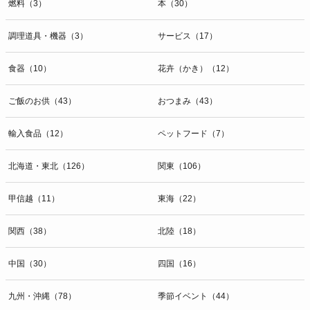
燃料（3）
本（30）
調理道具・機器（3）
サービス（17）
食器（10）
花卉（かき）（12）
ご飯のお供（43）
おつまみ（43）
輸入食品（12）
ペットフード（7）
北海道・東北（126）
関東（106）
甲信越（11）
東海（22）
関西（38）
北陸（18）
中国（30）
四国（16）
九州・沖縄（78）
季節イベント（44）