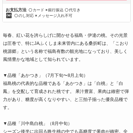
カード
銀行振込
代引き
お支払方法
〇
×
〇
のし対応
メッセージ入れ不可
〇
×
毎春、紅い花を誇らしげに開かせる福島・伊達の桃。その光景
は圧巻で、特にJAふくしま未来管内にある桑折町は、「こおり
桃源郷」という名称で福島有数の観光地になっており、美しく
風情豊かな地域として知られています。
▼品種「あかつき」（7月下旬〜8月上旬）
福島桃の代表的な品種である「あかつき」は「白桃」と「白
鳳」を交配して育成された桃です。 果汁豊富、果肉は緻密で弾
力があり、糖度が高くなりやすい、と三拍子揃った優良品種で
す。
▼品種「川中島白桃」（8月中旬）
シーズン後半に出回る晩生桃の中でも高糖度で果肉が緻密。全