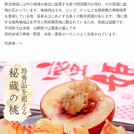
県北地域には中心地域を南北に縦貫する形で阿武隈川が流れ、その流域に盆
地が広がっています。地域内はモモ、リンゴ、ナシなど全国有数の果樹地帯
を形成している他、温泉をはじめとする多くの観光資源があります。 海に面
する相馬地域は太平洋と阿武隈高地に囲まれているため、気候は温暖です。
平坦部では水稲、山間部では畜産が盛んです。
管内全域で果物・野菜・水稲・畜産がバランスよく生産されています。
代表者：ー